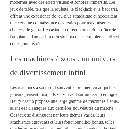
modernes avec des effets visuels et sonores immersifs. Les
jeux de table, tels que la roulette, le blackjack et le baccarat,
offrent une expérience de jeu plus stratégique et nécessitent
une certaine connaissance des règles pour maximiser les
chances de gains. Le casino en direct permet de profiter de
l'ambiance d'un casino terrestre, avec des croupiers en direct
et des joueurs réels.
Les machines à sous : un univers
de divertissement infini
Les machines à sous sont souvent le premier jeu auquel les
joueurs pensent lorsqu'ils s'inscrivent sur un casino en ligne.
Betify casino propose une large gamme de machines à sous,
allant des classiques aux dernières nouveautés du marché.
Ces jeux se distinguent par leurs thèmes variés, leurs
graphismes attrayants et leurs fonctionnalités bonus, telles
que les tours gratuits, les multiplicateurs de gains et les jeux