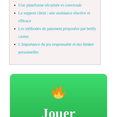
Une plateforme sécurisée et conviviale
Le support client : une assistance réactive et
efficace
Les méthodes de paiement proposées par betify
casino
L'importance du jeu responsable et des limites
personnelles
Jouer