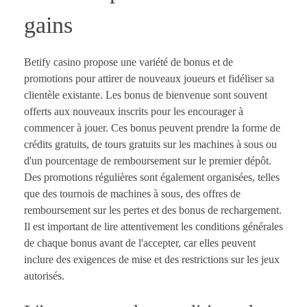
gains
Betify casino propose une variété de bonus et de
promotions pour attirer de nouveaux joueurs et fidéliser sa
clientèle existante. Les bonus de bienvenue sont souvent
offerts aux nouveaux inscrits pour les encourager à
commencer à jouer. Ces bonus peuvent prendre la forme de
crédits gratuits, de tours gratuits sur les machines à sous ou
d'un pourcentage de remboursement sur le premier dépôt.
Des promotions régulières sont également organisées, telles
que des tournois de machines à sous, des offres de
remboursement sur les pertes et des bonus de rechargement.
Il est important de lire attentivement les conditions générales
de chaque bonus avant de l'accepter, car elles peuvent
inclure des exigences de mise et des restrictions sur les jeux
autorisés.