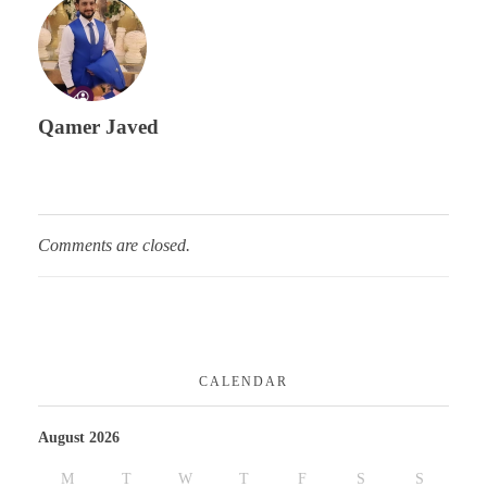
Qamer Javed
Comments are closed.
CALENDAR
August 2026
M
T
W
T
F
S
S