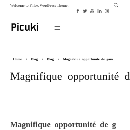
Welcome to Phlox WordPress Theme.
Picuki
Canadian Magazine
Home
Blog
Blog
Magnifique_opportunité_de_gain...
Magnifique_opportunité_d
Magnifique_opportunité_de_g