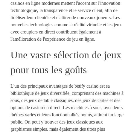
casinos en ligne modernes mettent l'accent sur l'innovation
technologique, la transparence et le service client, afin de
fidéliser leur clientèle et d'attirer de nouveaux joueurs. Les
nouvelles technologies comme la réalité virtuelle et les jeux
avec croupiers en direct contribuent également à
l'amélioration de l'expérience de jeu en ligne.
Une vaste sélection de jeux
pour tous les goûts
L'un des principaux avantages de betify casino est sa
bibliothèque de jeux diversifiée, comprenant des machines à
sous, des jeux de table classiques, des jeux de cartes et des
options de casino en direct. Les machines à sous, avec leurs
thèmes variés et leurs fonctionnalités bonus, attirent un large
public. On peut y trouver des jeux classiques aux
graphismes simples, mais également des titres plus