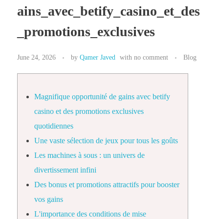
ains_avec_betify_casino_et_des
_promotions_exclusives
June 24, 2026
by
Qamer Javed
with
no comment
Blog
Magnifique opportunité de gains avec betify
casino et des promotions exclusives
quotidiennes
Une vaste sélection de jeux pour tous les goûts
Les machines à sous : un univers de
divertissement infini
Des bonus et promotions attractifs pour booster
vos gains
L'importance des conditions de mise