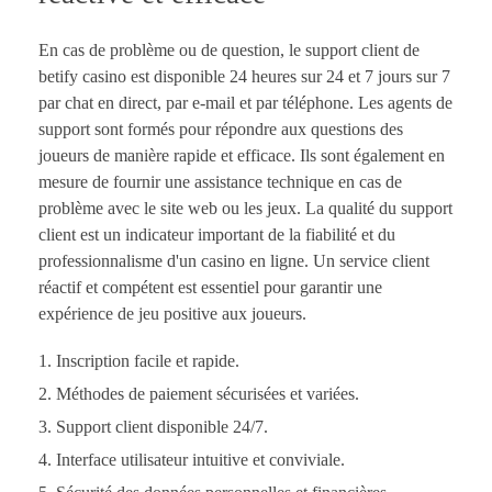
En cas de problème ou de question, le support client de
betify casino est disponible 24 heures sur 24 et 7 jours sur 7
par chat en direct, par e-mail et par téléphone. Les agents de
support sont formés pour répondre aux questions des
joueurs de manière rapide et efficace. Ils sont également en
mesure de fournir une assistance technique en cas de
problème avec le site web ou les jeux. La qualité du support
client est un indicateur important de la fiabilité et du
professionnalisme d'un casino en ligne. Un service client
réactif et compétent est essentiel pour garantir une
expérience de jeu positive aux joueurs.
Inscription facile et rapide.
Méthodes de paiement sécurisées et variées.
Support client disponible 24/7.
Interface utilisateur intuitive et conviviale.