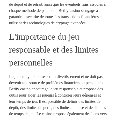
de dépôt et de retrait, ainsi que les éventuels frais associés à
chaque méthode de paiement. Betify casino s'engage à
garantir la sécurité de toutes les transactions financières en
utilisant des technologies de cryptage avancées.
L'importance du jeu
responsable et des limites
personnelles
Le jeu en ligne doit rester un divertissement et ne doit pas
devenir une source de problèmes financiers ou personnels.
Betify casino encourage le jeu responsable et propose des
outils pour aider les joueurs à contrôler leurs dépenses et
leur temps de jeu. Il est possible de définir des limites de
dépôt, des limites de perte, des limites de mise et des limites
de temps de jeu. Le casino propose également des liens vers