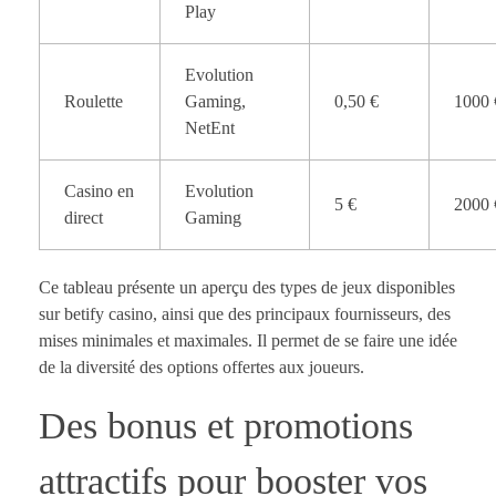
Play
Evolution
Roulette
Gaming,
0,50 €
1000 
NetEnt
Casino en
Evolution
5 €
2000 
direct
Gaming
Ce tableau présente un aperçu des types de jeux disponibles
sur betify casino, ainsi que des principaux fournisseurs, des
mises minimales et maximales. Il permet de se faire une idée
de la diversité des options offertes aux joueurs.
Des bonus et promotions
attractifs pour booster vos