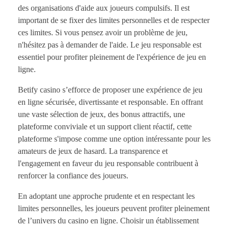
des organisations d'aide aux joueurs compulsifs. Il est
important de se fixer des limites personnelles et de respecter
ces limites. Si vous pensez avoir un problème de jeu,
n'hésitez pas à demander de l'aide. Le jeu responsable est
essentiel pour profiter pleinement de l'expérience de jeu en
ligne.
Betify casino s’efforce de proposer une expérience de jeu
en ligne sécurisée, divertissante et responsable. En offrant
une vaste sélection de jeux, des bonus attractifs, une
plateforme conviviale et un support client réactif, cette
plateforme s'impose comme une option intéressante pour les
amateurs de jeux de hasard. La transparence et
l'engagement en faveur du jeu responsable contribuent à
renforcer la confiance des joueurs.
En adoptant une approche prudente et en respectant les
limites personnelles, les joueurs peuvent profiter pleinement
de l’univers du casino en ligne. Choisir un établissement