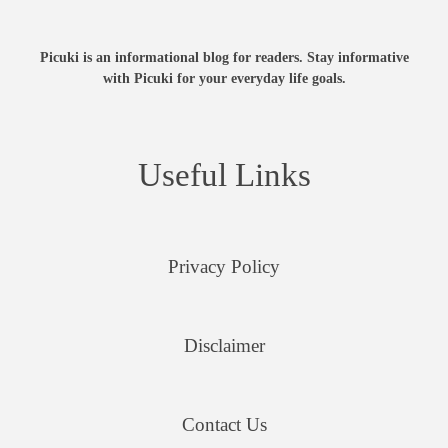
Picuki is an informational blog for readers. Stay informative
with Picuki for your everyday life goals.
Useful Links
Privacy Policy
Disclaimer
Contact Us