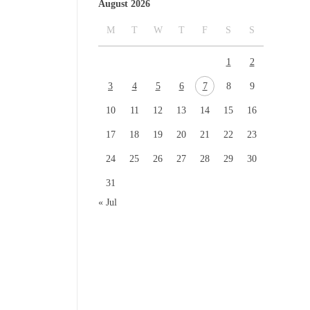
August 2026
M
T
W
T
F
S
S
1
2
3
4
5
6
7
8
9
10
11
12
13
14
15
16
17
18
19
20
21
22
23
24
25
26
27
28
29
30
31
« Jul