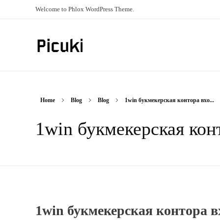
Welcome to Phlox WordPress Theme.
Picuki
Canadian Magazine
Home
Blog
Blog
1win букмекерская контора вхо...
1win букмекерская конт
1win букмекерская контора вх