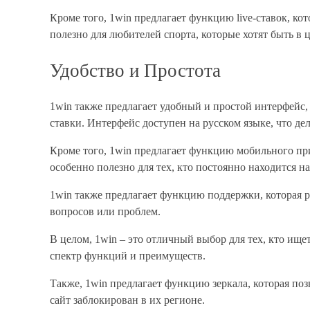
Кроме того, 1win предлагает функцию live-ставок, ко
полезно для любителей спорта, которые хотят быть в 
Удобство и Простота
1win также предлагает удобный и простой интерфейс,
ставки. Интерфейс доступен на русском языке, что де
Кроме того, 1win предлагает функцию мобильного прил
особенно полезно для тех, кто постоянно находится на
1win также предлагает функцию поддержки, которая р
вопросов или проблем.
В целом, 1win – это отличный выбор для тех, кто и
спектр функций и преимуществ.
Также, 1win предлагает функцию зеркала, которая по
сайт заблокирован в их регионе.