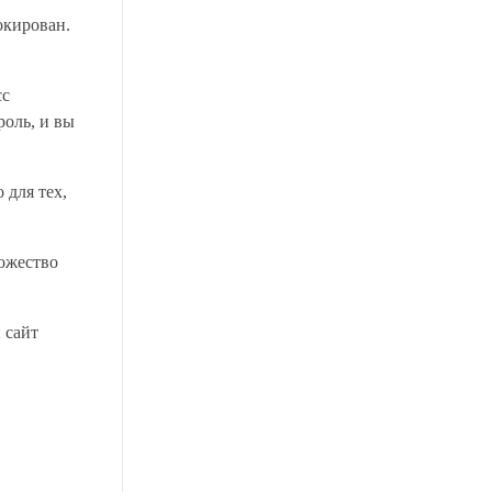
окирован.
сс
роль, и вы
 для тех,
ножество
 сайт