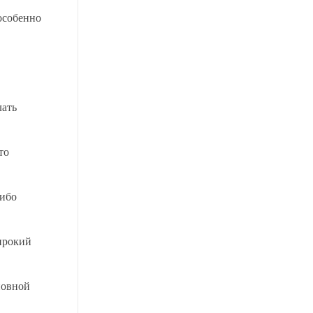
 особенно
лать
то
либо
ирокий
новной