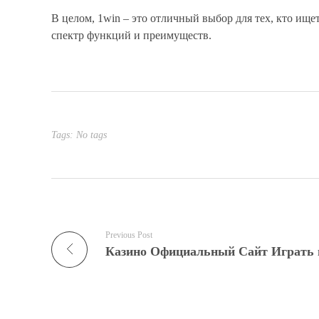
В целом, 1win – это отличный выбор для тех, кто и
спектр функций и преимуществ.
Tags: No tags
Previous Post