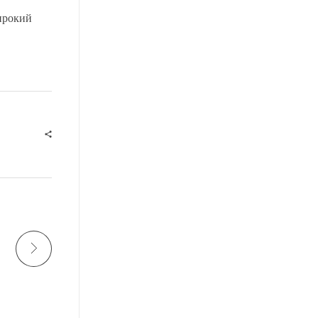
ирокий