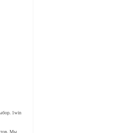
ыбор. 1win
нтов. Мы