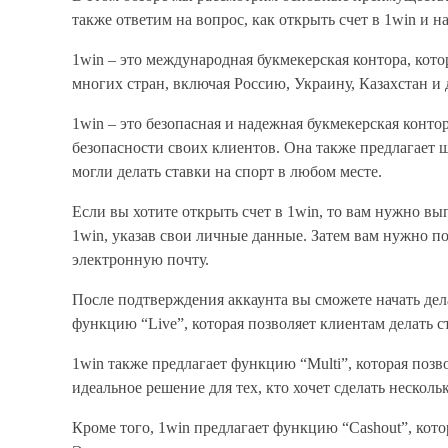
также ответим на вопрос, как открыть счет в 1win и на
1win – это международная букмекерская контора, кото
многих стран, включая Россию, Украину, Казахстан и 
1win – это безопасная и надежная букмекерская конто
безопасности своих клиентов. Она также предлагает
могли делать ставки на спорт в любом месте.
Если вы хотите открыть счет в 1win, то вам нужно вы
1win, указав свои личные данные. Затем вам нужно по
электронную почту.
После подтверждения аккаунта вы сможете начать дел
функцию “Live”, которая позволяет клиентам делать с
1win также предлагает функцию “Multi”, которая позв
идеальное решение для тех, кто хочет сделать нескольк
Кроме того, 1win предлагает функцию “Cashout”, кото