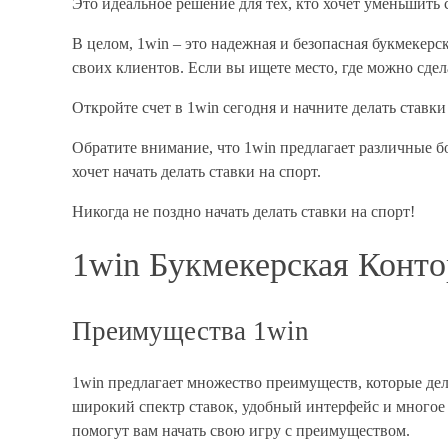
Это идеальное решение для тех, кто хочет уменьшить 
В целом, 1win – это надежная и безопасная букмекерс
своих клиентов. Если вы ищете место, где можно сдела
Откройте счет в 1win сегодня и начните делать ставки
Обратите внимание, что 1win предлагает различные бо
хочет начать делать ставки на спорт.
Никогда не поздно начать делать ставки на спорт!
1win Букмекерская Конто
Преимущества 1win
1win предлагает множество преимуществ, которые де
широкий спектр ставок, удобный интерфейс и многое 
помогут вам начать свою игру с преимуществом.