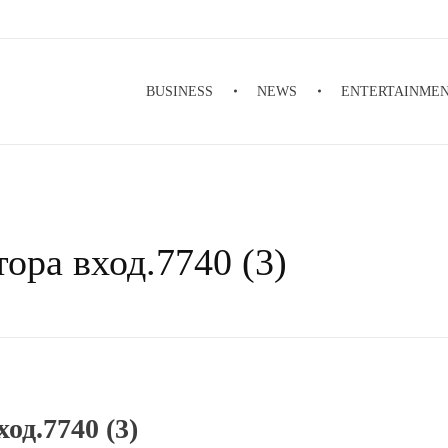
BUSINESS
NEWS
ENTERTAINME
ора вход.7740 (3)
од.7740 (3)