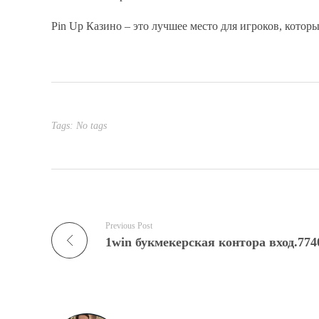
Pin Up Казино – это лучшее место для игроков, котор
Tags: No tags
Previous Post
1win букмекерская контора вход.7740