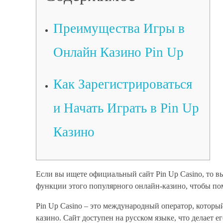
Преимущества Игры в
Онлайн Казино Pin Up
Как Зарегистрироваться
и Начать Играть в Pin Up
Казино
Если вы ищете официальный сайт Pin Up Casino, то в
функции этого популярного онлайн-казино, чтобы помо
Pin Up Casino – это международный оператор, которы
казино. Сайт доступен на русском языке, что делает е