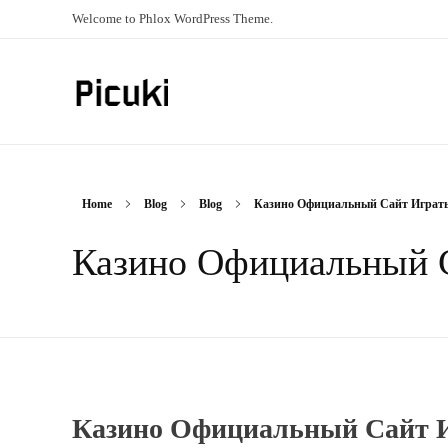
Welcome to Phlox WordPress Theme.
Picuki
Canadian Magazine
Home
Blog
Blog
Казино Официальный Сайт Играть.
Казино Официальный С
Казино Официальный Сайт Иг