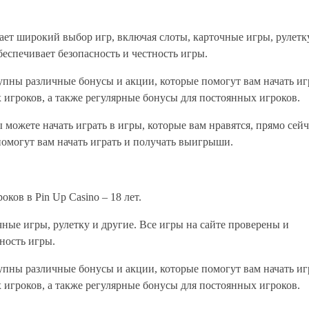
ает широкий выбор игр, включая слоты, карточные игры, рулетку
еспечивает безопасность и честность игры.
тупны различные бонусы и акции, которые помогут вам начать иг
игроков, а также регулярные бонусы для постоянных игроков.
 можете начать играть в игры, которые вам нравятся, прямо сейч
омогут вам начать играть и получать выигрыши.
ков в Pin Up Casino – 18 лет.
ные игры, рулетку и другие. Все игры на сайте проверены и
ность игры.
тупны различные бонусы и акции, которые помогут вам начать иг
игроков, а также регулярные бонусы для постоянных игроков.