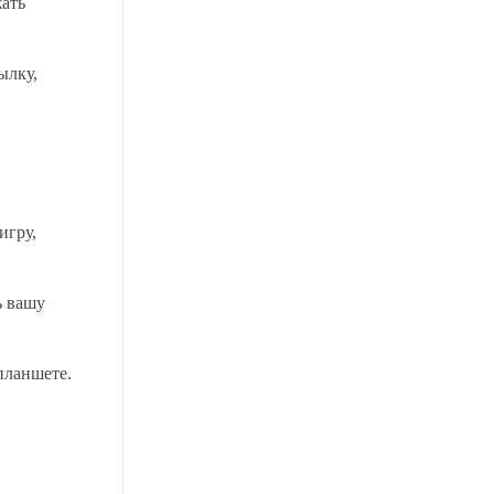
жать
ылку,
игру,
ь вашу
планшете.