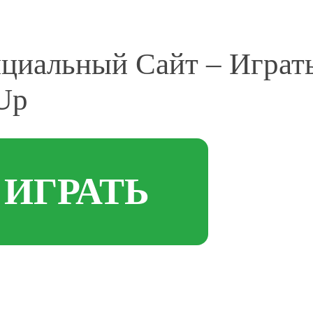
циальный Сайт – Играть
Up
ИГРАТЬ