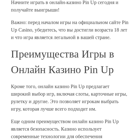
Начните играть в онлайн-казино Pin Up сегодня и
получайте выигрыши!
Важно: перед началом игры на официальном сайте Pin
Up Casino, убедитесь, что вы достигли возраста 18 лет
и что игра является легальной в вашей стране.
Преимущества Игры в
Онлайн Казино Pin Up
Кроме того, онлайн казино Pin Up предлагает
широкий выбор игр, включая слоты, карточные игры,
рулетку и другие. Это позволяет игрокам выбрать
игру, которая лучше всего подходит им.
Еще одним преимуществом онлайн казино Pin Up
является безопасность. Казино использует
современные технологии для обеспечения