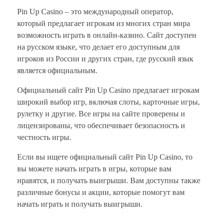
Pin Up Casino – это международный оператор,
который предлагает игрокам из многих стран мира
возможность играть в онлайн-казино. Сайт доступен
на русском языке, что делает его доступным для
игроков из России и других стран, где русский язык
является официальным.
Официальный сайт Pin Up Casino предлагает игрокам
широкий выбор игр, включая слоты, карточные игры,
рулетку и другие. Все игры на сайте проверены и
лицензированы, что обеспечивает безопасность и
честность игры.
Если вы ищете официальный сайт Pin Up Casino, то
вы можете начать играть в игры, которые вам
нравятся, и получать выигрыши. Вам доступны также
различные бонусы и акции, которые помогут вам
начать играть и получать выигрыши.