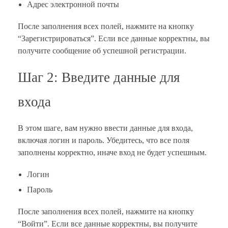
Адрес электронной почты
После заполнения всех полей, нажмите на кнопку
“Зарегистрироваться”. Если все данные корректны, вы
получите сообщение об успешной регистрации.
Шаг 2: Введите данные для
входа
В этом шаге, вам нужно ввести данные для входа,
включая логин и пароль. Убедитесь, что все поля
заполнены корректно, иначе вход не будет успешным.
Логин
Пароль
После заполнения всех полей, нажмите на кнопку
“Войти”. Если все данные корректны, вы получите