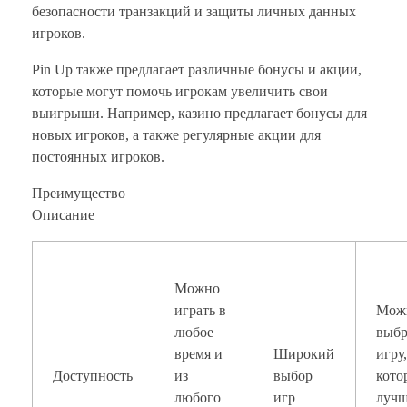
безопасности транзакций и защиты личных данных
игроков.
Pin Up также предлагает различные бонусы и акции,
которые могут помочь игрокам увеличить свои
выигрыши. Например, казино предлагает бонусы для
новых игроков, а также регулярные акции для
постоянных игроков.
Преимущество
Описание
Можно
играть в
Мож
любое
выбр
время и
Широкий
игру
Доступность
из
выбор
кото
любого
игр
луч