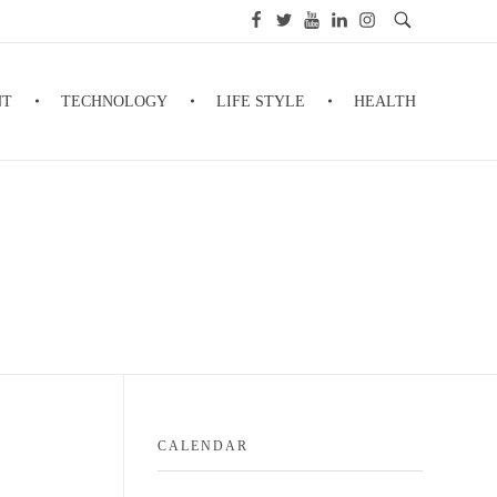
NT
TECHNOLOGY
LIFE STYLE
HEALTH
CALENDAR