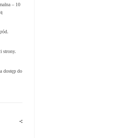
malna – 10
cą
ród.
 strony.
a dostęp do