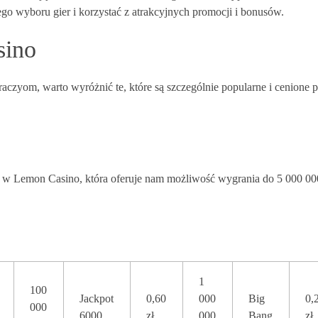
ego wyboru gier i korzystać z atrakcyjnych promocji i bonusów.
sino
czyom, warto wyróżnić te, które są szczególnie popularne i cenione p
er w Lemon Casino, która oferuje nam możliwość wygrania do 5 000 00
1
100
Jackpot
0,60
000
Big
0,
000
6000
zł
000
Bang
zł