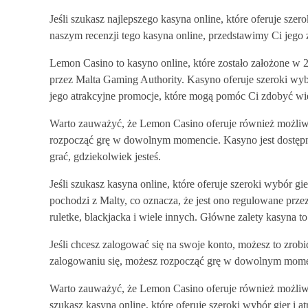
Jeśli szukasz najlepszego kasyna online, które oferuje sz
naszym recenzji tego kasyna online, przedstawimy Ci jego
Lemon Casino to kasyno online, które zostało założone w 2
przez Malta Gaming Authority. Kasyno oferuje szeroki wybór
jego atrakcyjne promocje, które mogą pomóc Ci zdobyć wię
Warto zauważyć, że Lemon Casino oferuje również możliwo
rozpocząć grę w dowolnym momencie. Kasyno jest dostępne
grać, gdziekolwiek jesteś.
Jeśli szukasz kasyna online, które oferuje szeroki wybór g
pochodzi z Malty, co oznacza, że jest ono regulowane prze
ruletke, blackjacka i wiele innych. Główne zalety kasyna 
Jeśli chcesz zalogować się na swoje konto, możesz to zrobi
zalogowaniu się, możesz rozpocząć grę w dowolnym momenci
Warto zauważyć, że Lemon Casino oferuje również możliwość
szukasz kasyna online, które oferuje szeroki wybór gier i