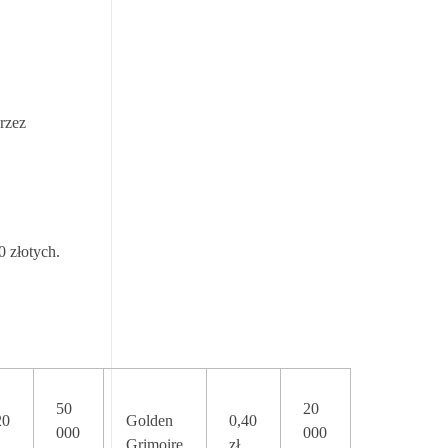
rzez
0 złotych.
50
20
20
Golden
0,40
000
000
Grimoire
zł