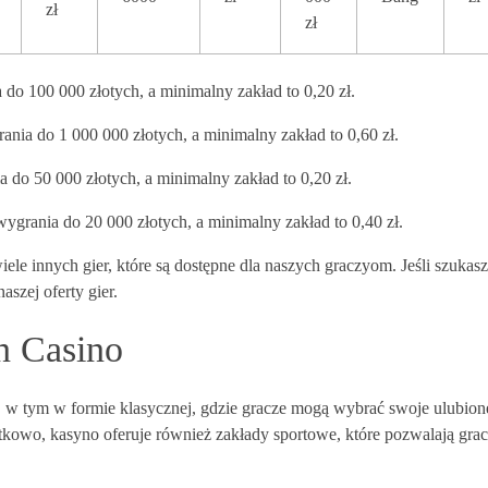
zł
zł
a do 100 000 złotych, a minimalny zakład to 0,20 zł.
ania do 1 000 000 złotych, a minimalny zakład to 0,60 zł.
 do 50 000 złotych, a minimalny zakład to 0,20 zł.
wygrania do 20 000 złotych, a minimalny zakład to 0,40 zł.
 innych gier, które są dostępne dla naszych graczyom. Jeśli szukasz 
szej oferty gier.
n Casino
w tym w formie klasycznej, gdzie gracze mogą wybrać swoje ulubion
atkowo, kasyno oferuje również zakłady sportowe, które pozwalają gra