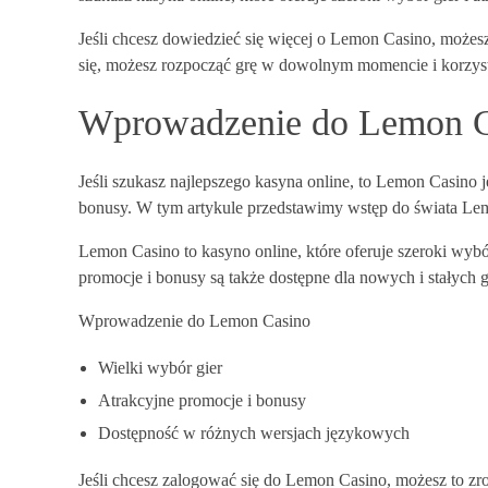
Jeśli chcesz dowiedzieć się więcej o Lemon Casino, możesz
się, możesz rozpocząć grę w dowolnym momencie i korzysta
Wprowadzenie do Lemon C
Jeśli szukasz najlepszego kasyna online, to Lemon Casino 
bonusy. W tym artykule przedstawimy wstęp do świata L
Lemon Casino to kasyno online, które oferuje szeroki wybór 
promocje i bonusy są także dostępne dla nowych i stałych
Wprowadzenie do Lemon Casino
Wielki wybór gier
Atrakcyjne promocje i bonusy
Dostępność w różnych wersjach językowych
Jeśli chcesz zalogować się do Lemon Casino, możesz to zr