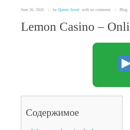
June 26, 2026
by
Qamer Javed
with
no comment
Blog
Lemon Casino – Onli
Содержимое