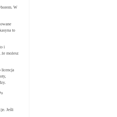
 wyborem. W
ulowane
 kasyna to
o i
, że możesz
 licencja
oty,
dzy.
Po
e. Jeśli