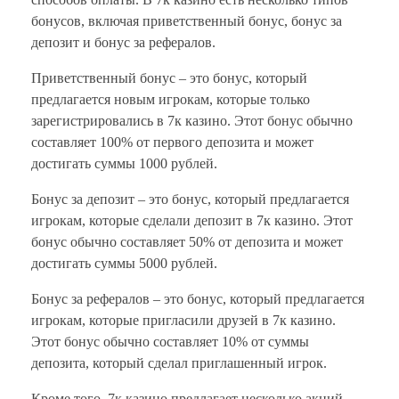
бонусов, включая приветственный бонус, бонус за
депозит и бонус за рефералов.
Приветственный бонус – это бонус, который
предлагается новым игрокам, которые только
зарегистрировались в 7к казино. Этот бонус обычно
составляет 100% от первого депозита и может
достигать суммы 1000 рублей.
Бонус за депозит – это бонус, который предлагается
игрокам, которые сделали депозит в 7к казино. Этот
бонус обычно составляет 50% от депозита и может
достигать суммы 5000 рублей.
Бонус за рефералов – это бонус, который предлагается
игрокам, которые пригласили друзей в 7к казино.
Этот бонус обычно составляет 10% от суммы
депозита, который сделал приглашенный игрок.
Кроме того, 7к казино предлагает несколько акций,