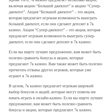
включая акцию “Большой джекпот” и акцию “Супер-
джекпот”. Акция “Большой джекпот” – это акция,
которая предлагает игрокам возможность выиграть
большой джекпот, если они сделают депозит в 7к
казино. Акция “Супер-джекпот” – это акция, которая
предлагает игрокам возможность выиграть супер-
джекпот, если они сделают депозит в 7к казино.
Если вы ищете лучшее предложение, вам может быть
полезно сравнить бонусы и акции, которые
предлагают 7к казино. Вам также может быть полезно
прочитать отзывы других игроков, которые уже
играют в 7к казино.
В целом, 7к казино предлагает игрокам широкий
выбор бонусов и акций, которые могут помочь им
начать играть в онлайн-казино. Если вы ищете лучшее
предложение, вам может быть полезно сравнить
бонусы и акции, которые предлагают 7к казино.