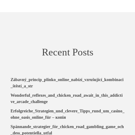
Recent Posts
Zábavný_princip_plinko_online_nabízí_vzrušující_kombinaci
_štěstí_a_str
Wonderful_reflexes_and_chicken_road_await_in_this_addicti
ve_arcade_challenge
Erfolgreiche_Strategien_und_clevere_Tipps_rund_um_casino_
ohne_oasis_online_für – копія
Spännande_strategier_för_chicken_road_gambling_game_och
_dess_potentiella_utfal