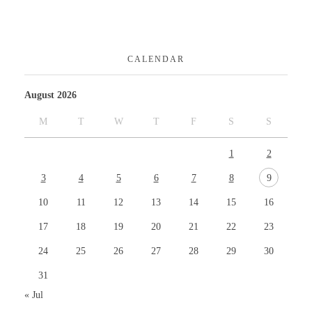
CALENDAR
August 2026
M
T
W
T
F
S
S
1
2
3
4
5
6
7
8
9
10
11
12
13
14
15
16
17
18
19
20
21
22
23
24
25
26
27
28
29
30
31
« Jul