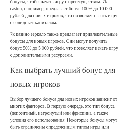
бонусы, чтобы начать игру с преимуществом. 7k
casino, например, предлагает бонус 100% до 10 000
рублей для новых игроков, что позволяет начать игру
с солидным капиталом.
7к казино зеркало также предлагает привлекательные
бонусы для новых игроков. Они могут получить
бонус 50% до 5 000 рублей, что позволяет начать игру
с дополнительными ресурсами.
Как выбрать лучший бонус для
новых игроков
Выбор лучшего бонуса для новых игроков зависит от
многих факторов. В первую очередь, это тип бонуса
(депозитный, нетронутый или фриспин), а также
условия его использования. Некоторые бонусы могут
быть ограничены определенным типом игры или