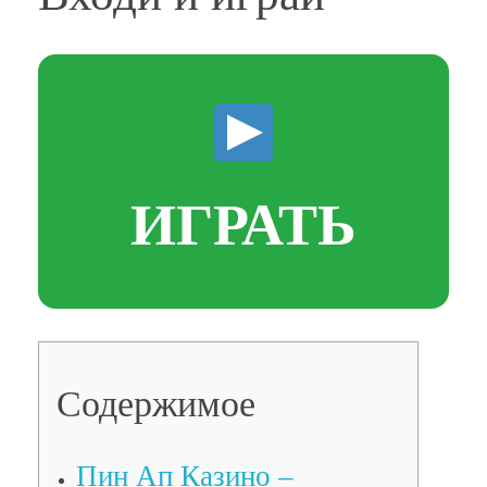
ИГРАТЬ
Содержимое
Пин Ап Казино –