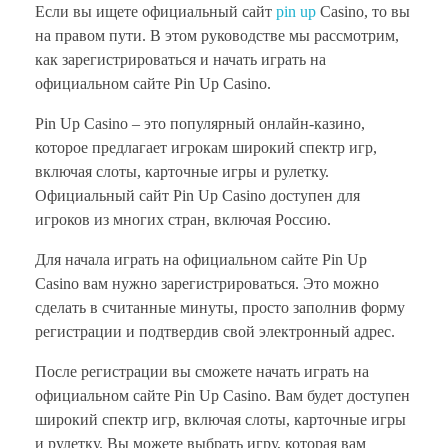
Если вы ищете официальный сайт
pin up
Casino, то вы
на правом пути. В этом руководстве мы рассмотрим,
как зарегистрироваться и начать играть на
официальном сайте Pin Up Casino.
Pin Up Casino – это популярный онлайн-казино,
которое предлагает игрокам широкий спектр игр,
включая слоты, карточные игры и рулетку.
Официальный сайт Pin Up Casino доступен для
игроков из многих стран, включая Россию.
Для начала играть на официальном сайте Pin Up
Casino вам нужно зарегистрироваться. Это можно
сделать в считанные минуты, просто заполнив форму
регистрации и подтвердив свой электронный адрес.
После регистрации вы сможете начать играть на
официальном сайте Pin Up Casino. Вам будет доступен
широкий спектр игр, включая слоты, карточные игры
и рулетку. Вы можете выбрать игру, которая вам