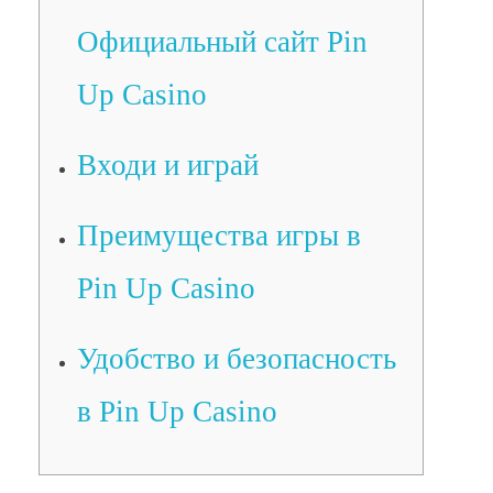
Официальный сайт Pin
Up Casino
Входи и играй
Преимущества игры в
Pin Up Casino
Удобство и безопасность
в Pin Up Casino