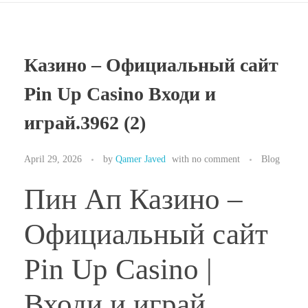
Казино – Официальный сайт
Pin Up Casino Входи и
играй.3962 (2)
April 29, 2026
by
Qamer Javed
with
no comment
Blog
Пин Ап Казино –
Официальный сайт
Pin Up Casino |
Входи и играй