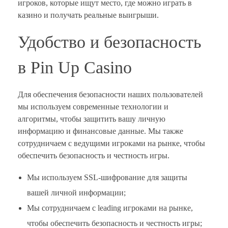
игроков, которые ищут место, где можно играть в
казино и получать реальные выигрыши.
Удобство и безопасность
в Pin Up Casino
Для обеспечения безопасности наших пользователей
мы используем современные технологии и
алгоритмы, чтобы защитить вашу личную
информацию и финансовые данные. Мы также
сотрудничаем с ведущими игроками на рынке, чтобы
обеспечить безопасность и честность игры.
Мы используем SSL-шифрование для защиты
вашей личной информации;
Мы сотрудничаем с leading игроками на рынке,
чтобы обеспечить безопасность и честность игры;