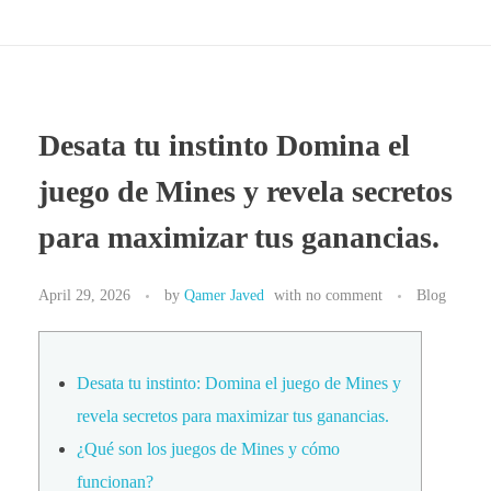
Desata tu instinto Domina el
juego de Mines y revela secretos
para maximizar tus ganancias.
April 29, 2026
by
Qamer Javed
with
no comment
Blog
Desata tu instinto: Domina el juego de Mines y
revela secretos para maximizar tus ganancias.
¿Qué son los juegos de Mines y cómo
funcionan?