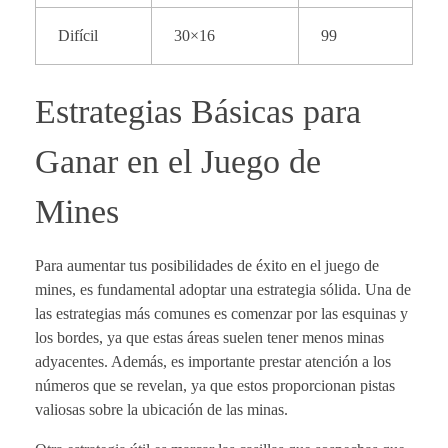
Difícil
30×16
99
Estrategias Básicas para
Ganar en el Juego de
Mines
Para aumentar tus posibilidades de éxito en el juego de
mines, es fundamental adoptar una estrategia sólida. Una de
las estrategias más comunes es comenzar por las esquinas y
los bordes, ya que estas áreas suelen tener menos minas
adyacentes. Además, es importante prestar atención a los
números que se revelan, ya que estos proporcionan pistas
valiosas sobre la ubicación de las minas.