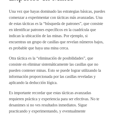
Una vez que hayas dominado las estrategias básicas, puedes
comenzar a experimentar con tácticas más avanzadas. Una
de estas tácticas es la “búsqueda de patrones”, que consiste
en identificar patrones específicos en la cuadrícula que
indican la ubicación de las minas. Por ejemplo, si
encuentras un grupo de casillas que revelan números bajos,
es probable que haya una mina cerca.
Otra táctica es la “eliminación de posibilidades”, que
consiste en eliminar sistemáticamente las casillas que no
pueden contener minas. Esto se puede lograr utilizando la
información proporcionada por las casillas reveladas y
aplicando la deducción lógica.
Es importante recordar que estas tácticas avanzadas
requieren práctica y experiencia para ser efectivas. No te
desanimes si no ves resultados inmediatos. Sigue
practicando y experimentando, y eventualmente