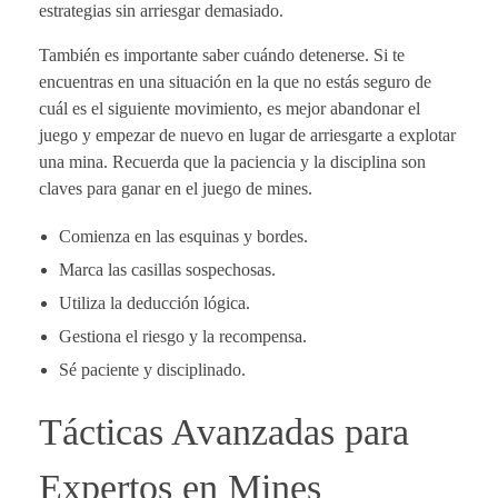
estrategias sin arriesgar demasiado.
También es importante saber cuándo detenerse. Si te
encuentras en una situación en la que no estás seguro de
cuál es el siguiente movimiento, es mejor abandonar el
juego y empezar de nuevo en lugar de arriesgarte a explotar
una mina. Recuerda que la paciencia y la disciplina son
claves para ganar en el juego de mines.
Comienza en las esquinas y bordes.
Marca las casillas sospechosas.
Utiliza la deducción lógica.
Gestiona el riesgo y la recompensa.
Sé paciente y disciplinado.
Tácticas Avanzadas para
Expertos en Mines