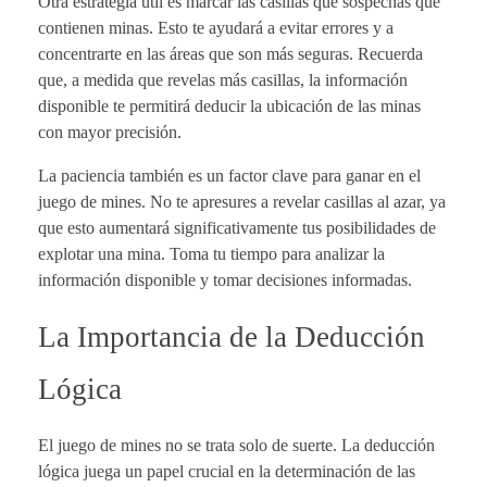
Otra estrategia útil es marcar las casillas que sospechas que
contienen minas. Esto te ayudará a evitar errores y a
concentrarte en las áreas que son más seguras. Recuerda
que, a medida que revelas más casillas, la información
disponible te permitirá deducir la ubicación de las minas
con mayor precisión.
La paciencia también es un factor clave para ganar en el
juego de mines. No te apresures a revelar casillas al azar, ya
que esto aumentará significativamente tus posibilidades de
explotar una mina. Toma tu tiempo para analizar la
información disponible y tomar decisiones informadas.
La Importancia de la Deducción
Lógica
El juego de mines no se trata solo de suerte. La deducción
lógica juega un papel crucial en la determinación de las