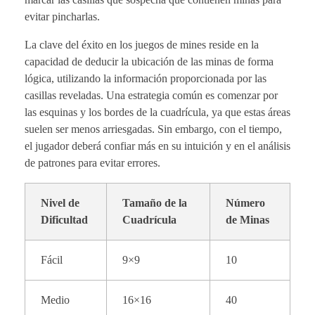
evitar pincharlas.
La clave del éxito en los juegos de mines reside en la
capacidad de deducir la ubicación de las minas de forma
lógica, utilizando la información proporcionada por las
casillas reveladas. Una estrategia común es comenzar por
las esquinas y los bordes de la cuadrícula, ya que estas áreas
suelen ser menos arriesgadas. Sin embargo, con el tiempo,
el jugador deberá confiar más en su intuición y en el análisis
de patrones para evitar errores.
Nivel de
Tamaño de la
Número
Dificultad
Cuadrícula
de Minas
Fácil
9×9
10
Medio
16×16
40