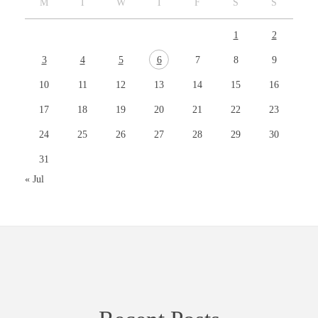
M
T
W
T
F
S
S
1
2
3
4
5
6
7
8
9
10
11
12
13
14
15
16
17
18
19
20
21
22
23
24
25
26
27
28
29
30
31
« Jul