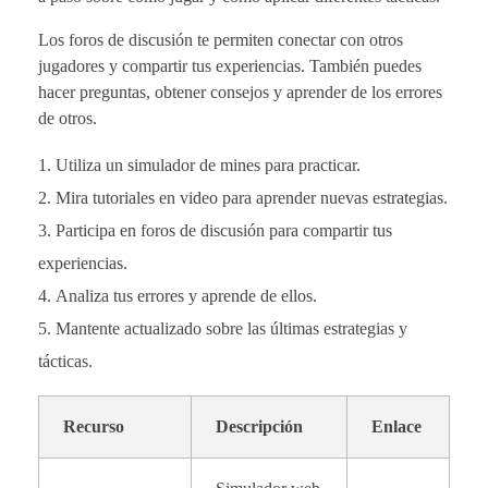
Los foros de discusión te permiten conectar con otros
jugadores y compartir tus experiencias. También puedes
hacer preguntas, obtener consejos y aprender de los errores
de otros.
Utiliza un simulador de mines para practicar.
Mira tutoriales en video para aprender nuevas estrategias.
Participa en foros de discusión para compartir tus
experiencias.
Analiza tus errores y aprende de ellos.
Mantente actualizado sobre las últimas estrategias y
tácticas.
Recurso
Descripción
Enlace