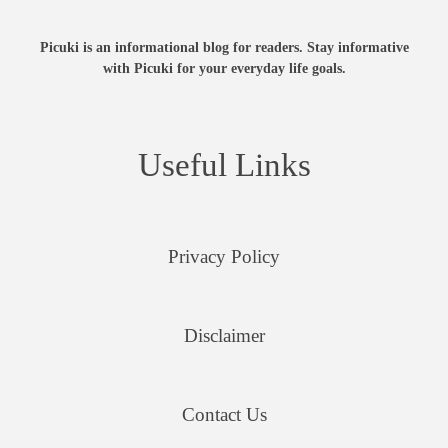
Picuki is an informational blog for readers. Stay informative
with Picuki for your everyday life goals.
Useful Links
Privacy Policy
Disclaimer
Contact Us