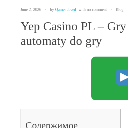
June 2, 2026
by
Qamer Javed
with
no comment
Blog
Yep Casino PL – Gry 
automaty do gry
Содержимое