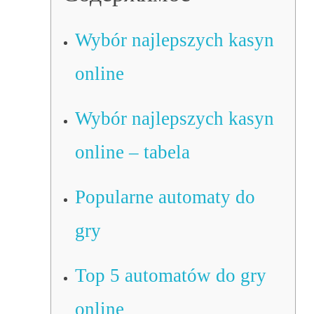
Wybór najlepszych kasyn
online
Wybór najlepszych kasyn
online – tabela
Popularne automaty do
gry
Top 5 automatów do gry
online