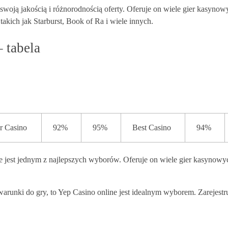
swoją jakością i różnorodnością oferty. Oferuje on wiele gier kasyno
 takich jak Starburst, Book of Ra i wiele innych.
 tabela
r Casino
92%
95%
Best Casino
94%
ine jest jednym z najlepszych wyborów. Oferuje on wiele gier kasynowy
 warunki do gry, to Yep Casino online jest idealnym wyborem. Zarejestru