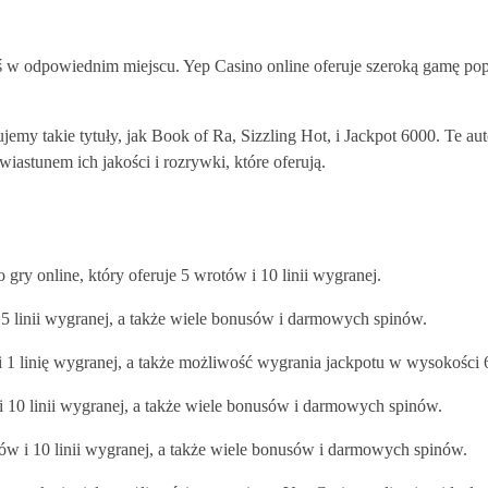
teś w odpowiednim miejscu. Yep Casino online oferuje szeroką gamę po
emy takie tytuły, jak Book of Ra, Sizzling Hot, i Jackpot 6000. Te au
iastunem ich jakości i rozrywki, które oferują.
gry online, który oferuje 5 wrotów i 10 linii wygranej.
i 5 linii wygranej, a także wiele bonusów i darmowych spinów.
i 1 linię wygranej, a także możliwość wygrania jackpotu w wysokości 
i 10 linii wygranej, a także wiele bonusów i darmowych spinów.
tów i 10 linii wygranej, a także wiele bonusów i darmowych spinów.