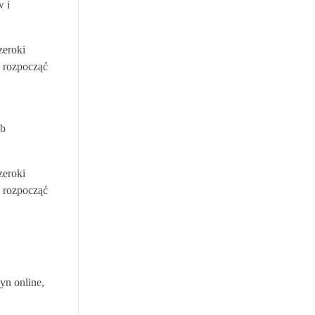
w i
zeroki
i rozpocząć
ub
zeroki
i rozpocząć
yn online,