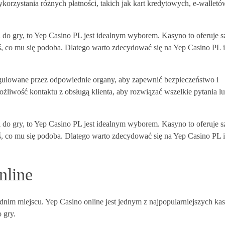
orzystania różnych płatności, takich jak kart kredytowych, e-walletó
ki do gry, to Yep Casino PL jest idealnym wyborem. Kasyno to oferuje s
ś, co mu się podoba. Dlatego warto zdecydować się na Yep Casino PL 
egulowane przez odpowiednie organy, aby zapewnić bezpieczeństwo i
ożliwość kontaktu z obsługą klienta, aby rozwiązać wszelkie pytania l
ki do gry, to Yep Casino PL jest idealnym wyborem. Kasyno to oferuje s
ś, co mu się podoba. Dlatego warto zdecydować się na Yep Casino PL 
nline
ednim miejscu. Yep Casino online jest jednym z najpopularniejszych kas
 gry.