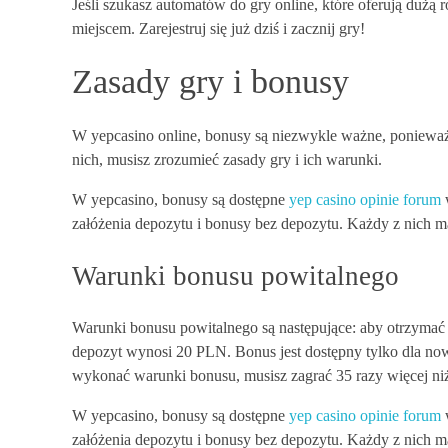
Jeśli szukasz automatów do gry online, które oferują dużą 
miejscem. Zarejestruj się już dziś i zacznij gry!
Zasady gry i bonusy
W yepcasino online, bonusy są niezwykle ważne, ponieważ
nich, musisz zrozumieć zasady gry i ich warunki.
W yepcasino, bonusy są dostępne
yep casino opinie forum
w
załóżenia depozytu i bonusy bez depozytu. Każdy z nich ma
Warunki bonusu powitalnego
Warunki bonusu powitalnego są następujące: aby otrzymać 
depozyt wynosi 20 PLN. Bonus jest dostępny tylko dla now
wykonać warunki bonusu, musisz zagrać 35 razy więcej ni
W yepcasino, bonusy są dostępne
yep casino opinie forum
w
załóżenia depozytu i bonusy bez depozytu. Każdy z nich ma