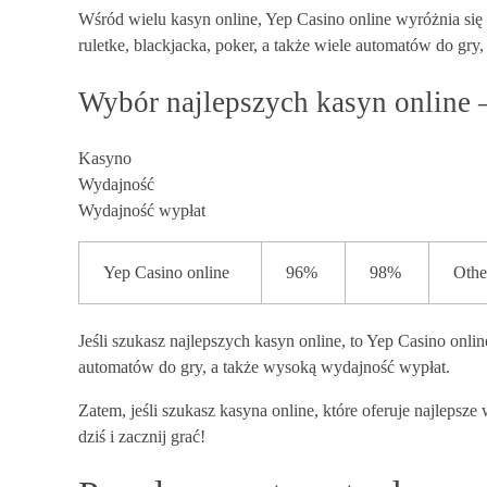
Wśród wielu kasyn online, Yep Casino online wyróżnia się 
ruletke, blackjacka, poker, a także wiele automatów do gry,
Wybór najlepszych kasyn online –
Kasyno
Wydajność
Wydajność wypłat
Yep Casino online
96%
98%
Othe
Jeśli szukasz najlepszych kasyn online, to Yep Casino onl
automatów do gry, a także wysoką wydajność wypłat.
Zatem, jeśli szukasz kasyna online, które oferuje najlepsze
dziś i zacznij grać!