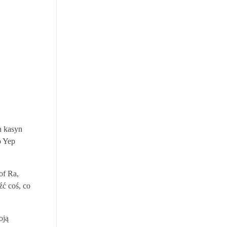
h kasyn
o Yep
of Ra,
źć coś, co
oją