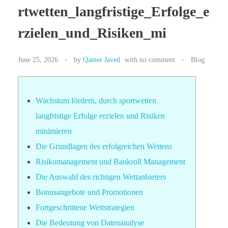
rtwetten_langfristige_Erfolge_e
rzielen_und_Risiken_mi
June 25, 2026
by
Qamer Javed
with
no comment
Blog
Wachstum fördern, durch sportwetten
langfristige Erfolge erzielen und Risiken
minimieren
Die Grundlagen des erfolgreichen Wettens
Risikomanagement und Bankroll Management
Die Auswahl des richtigen Wettanbieters
Bonusangebote und Promotionen
Fortgeschrittene Wettstrategien
Die Bedeutung von Datenanalyse