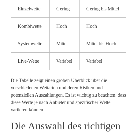
Einzelwette
Gering
Gering bis Mittel
Kombiwette
Hoch
Hoch
Systemwette
Mittel
Mittel bis Hoch
Live-Wette
Variabel
Variabel
Die Tabelle zeigt einen groben Überblick über die
verschiedenen Wettarten und deren Risiken und
potenziellen Auszahlungen. Es ist wichtig zu beachten, dass
diese Werte je nach Anbieter und spezifischer Wette
variieren können.
Die Auswahl des richtigen