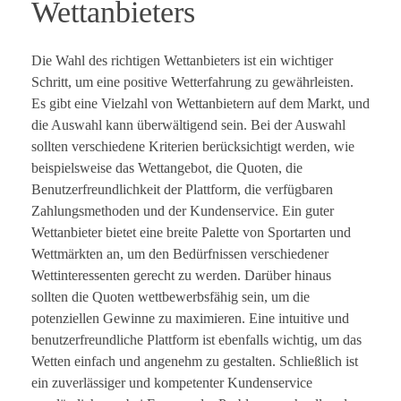
Wettanbieters
Die Wahl des richtigen Wettanbieters ist ein wichtiger
Schritt, um eine positive Wetterfahrung zu gewährleisten.
Es gibt eine Vielzahl von Wettanbietern auf dem Markt, und
die Auswahl kann überwältigend sein. Bei der Auswahl
sollten verschiedene Kriterien berücksichtigt werden, wie
beispielsweise das Wettangebot, die Quoten, die
Benutzerfreundlichkeit der Plattform, die verfügbaren
Zahlungsmethoden und der Kundenservice. Ein guter
Wettanbieter bietet eine breite Palette von Sportarten und
Wettmärkten an, um den Bedürfnissen verschiedener
Wettinteressenten gerecht zu werden. Darüber hinaus
sollten die Quoten wettbewerbsfähig sein, um die
potenziellen Gewinne zu maximieren. Eine intuitive und
benutzerfreundliche Plattform ist ebenfalls wichtig, um das
Wetten einfach und angenehm zu gestalten. Schließlich ist
ein zuverlässiger und kompetenter Kundenservice