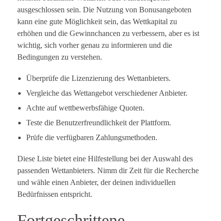
ausgeschlossen sein. Die Nutzung von Bonusangeboten
kann eine gute Möglichkeit sein, das Wettkapital zu
erhöhen und die Gewinnchancen zu verbessern, aber es ist
wichtig, sich vorher genau zu informieren und die
Bedingungen zu verstehen.
Überprüfe die Lizenzierung des Wettanbieters.
Vergleiche das Wettangebot verschiedener Anbieter.
Achte auf wettbewerbsfähige Quoten.
Teste die Benutzerfreundlichkeit der Plattform.
Prüfe die verfügbaren Zahlungsmethoden.
Diese Liste bietet eine Hilfestellung bei der Auswahl des
passenden Wettanbieters. Nimm dir Zeit für die Recherche
und wähle einen Anbieter, der deinen individuellen
Bedürfnissen entspricht.
Fortgeschrittene