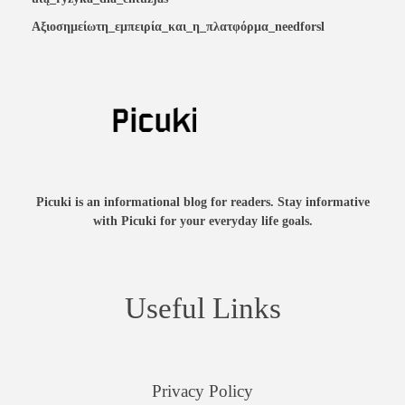
Αξιοσημείωτη_εμπειρία_και_η_πλατφόρμα_needforsl
Picuki is an informational blog for readers. Stay informative
with Picuki for your everyday life goals.
Useful Links
Privacy Policy