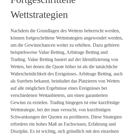
Wettstrategien
Nachdem die Grundlagen des Wettens beherrscht werden,
können fortgeschrittene Wettstrategien angewendet werden,
um die Gewinnchancen weiter zu erhöhen. Dazu gehören
beispielsweise Value Betting, Arbitrage Betting und
Trading. Value Betting basiert auf der Identifizierung von
Wetten, bei denen die Quote höher ist als die tatsächliche
Wahrscheinlichkeit des Ereignisses. Arbitrage Betting, auch
als Surebets bekannt, beinhaltet das Platzieren von Wetten
auf alle möglichen Ergebnisse eines Ereignisses bei
verschiedenen Wettanbietern, um einen garantierten
Gewinn zu erzielen. Trading hingegen ist eine kurzfristige
Wettstrategie, bei der man versucht, von kurzfristigen
Schwankungen der Quoten zu profitieren. Diese Strategien
erfordern ein hohes Maß an Fachwissen, Erfahrung und
Disziplin. Es ist wichtig, sich gründlich mit den einzelnen