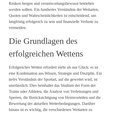
Risiken bergen und verantwortungsbewusst betrieben
werden sollten. Ein fundiertes Verständnis der Wettarten,
Quoten und Wahrscheinlichkeiten ist entscheidend, um
langfristig erfolgreich zu sein und finanzielle Verluste zu
vermeiden.
Die Grundlagen des
erfolgreichen Wettens
Erfolgreiches Wetten erfordert mehr als nur Glück; es ist
eine Kombination aus Wissen, Strategie und Disziplin. Ein
tiefes Verständnis der Sportart, auf die gewettet wird, ist
unerlässlich. Dies beinhaltet das Studium der Form der
Teams oder Athleten, die Analyse von Verletzungen und
Sperren, die Berücksichtigung von Heimvorteilen und die
Bewertung der aktuellen Wetterbedingungen. Darüber
hinaus ist es wichtig, die verschiedenen Wettarten zu