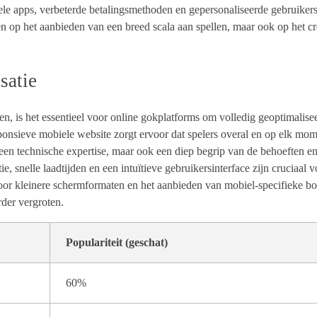
ele apps, verbeterde betalingsmethoden en gepersonaliseerde gebruiker
leen op het aanbieden van een breed scala aan spellen, maar ook op het c
satie
, is het essentieel voor online gokplatforms om volledig geoptimalisee
ponsieve mobiele website zorgt ervoor dat spelers overal en op elk mo
lleen technische expertise, maar ook een diep begrip van de behoeften e
 snelle laadtijden en een intuïtieve gebruikersinterface zijn cruciaal v
voor kleinere schermformaten en het aanbieden van mobiel-specifieke b
der vergroten.
Populariteit (geschat)
60%