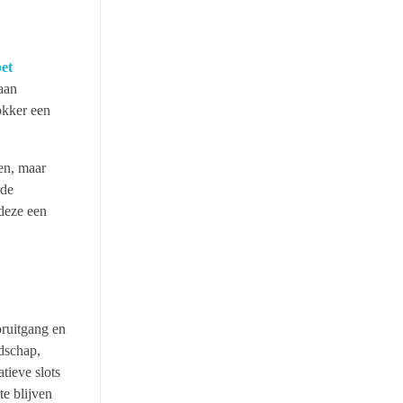
bet
 aan
okker een
den, maar
rde
 deze een
oruitgang en
dschap,
tieve slots
te blijven