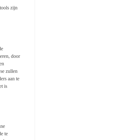
ools zijn
de
eren, door
en
se zullen
ers aan te
t is
ine
de te