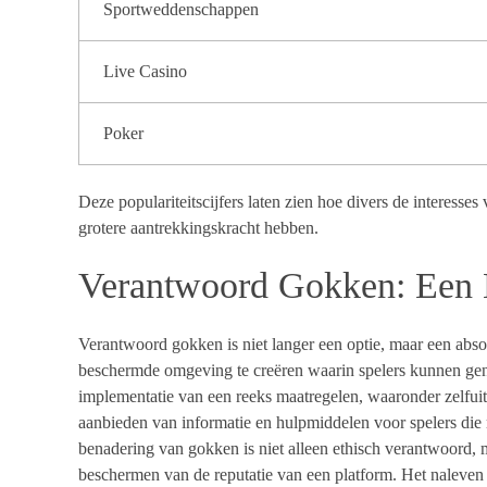
Sportweddenschappen
Live Casino
Poker
Deze populariteitscijfers laten zien hoe divers de interesses 
grotere aantrekkingskracht hebben.
Verantwoord Gokken: Een
Verantwoord gokken is niet langer een optie, maar een abso
beschermde omgeving te creëren waarin spelers kunnen genie
implementatie van een reeks maatregelen, waaronder zelfuits
aanbieden van informatie en hulpmiddelen voor spelers die
benadering van gokken is niet alleen ethisch verantwoord,
beschermen van de reputatie van een platform. Het naleven 