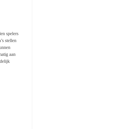
en spelers
s stellen
kunnen
matig aan
delijk