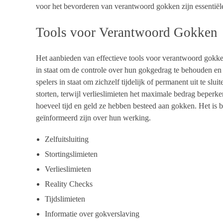
voor het bevorderen van verantwoord gokken zijn essentiële
Tools voor Verantwoord Gokken
Het aanbieden van effectieve tools voor verantwoord gokken
in staat om de controle over hun gokgedrag te behouden en 
spelers in staat om zichzelf tijdelijk of permanent uit te sl
storten, terwijl verlieslimieten het maximale bedrag beperk
hoeveel tijd en geld ze hebben besteed aan gokken. Het is be
geïnformeerd zijn over hun werking.
Zelfuitsluiting
Stortingslimieten
Verlieslimieten
Reality Checks
Tijdslimieten
Informatie over gokverslaving