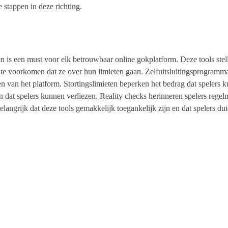
 stappen in deze richting.
 is een must voor elk betrouwbaar online gokplatform. Deze tools stell
te voorkomen dat ze over hun limieten gaan. Zelfuitsluitingsprogramma’
uiten van het platform. Stortingslimieten beperken het bedrag dat spelers 
en dat spelers kunnen verliezen. Reality checks herinneren spelers regel
langrijk dat deze tools gemakkelijk toegankelijk zijn en dat spelers dui