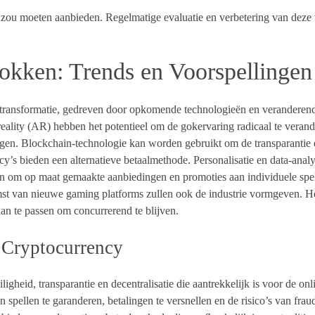
m zou moeten aanbieden. Regelmatige evaluatie en verbetering van deze t
kken: Trends en Voorspellingen
e transformatie, gedreven door opkomende technologieën en veranderen
ality (AR) hebben het potentieel om de gokervaring radicaal te verand
gen. Blockchain-technologie kan worden gebruikt om de transparantie 
cy’s bieden een alternatieve betaalmethode. Personalisatie en data-analy
zijn om op maat gemaakte aanbiedingen en promoties aan individuele spel
t van nieuwe gaming platforms zullen ook de industrie vormgeven. He
aan te passen om concurrerend te blijven.
 Cryptocurrency
gheid, transparantie en decentralisatie die aantrekkelijk is voor de onl
spellen te garanderen, betalingen te versnellen en de risico’s van frau