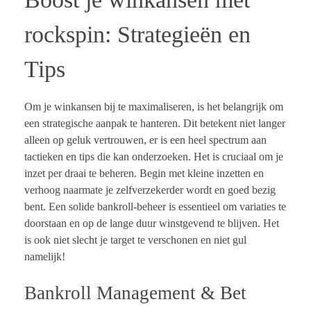
rockspin: Strategieën en
Tips
Om je winkansen bij te maximaliseren, is het belangrijk om
een strategische aanpak te hanteren. Dit betekent niet langer
alleen op geluk vertrouwen, er is een heel spectrum aan
tactieken en tips die kan onderzoeken. Het is cruciaal om je
inzet per draai te beheren. Begin met kleine inzetten en
verhoog naarmate je zelfverzekerder wordt en goed bezig
bent. Een solide bankroll-beheer is essentieel om variaties te
doorstaan en op de lange duur winstgevend te blijven. Het
is ook niet slecht je target te verschonen en niet gul
namelijk!
Bankroll Management & Bet