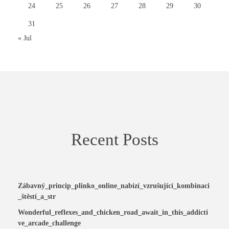
24
25
26
27
28
29
30
31
« Jul
Recent Posts
Zábavný_princip_plinko_online_nabízí_vzrušující_kombinaci
_štěstí_a_str
Wonderful_reflexes_and_chicken_road_await_in_this_addicti
ve_arcade_challenge