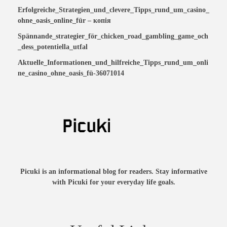
Erfolgreiche_Strategien_und_clevere_Tipps_rund_um_casino_
ohne_oasis_online_für – копія
Spännande_strategier_för_chicken_road_gambling_game_och
_dess_potentiella_utfal
Aktuelle_Informationen_und_hilfreiche_Tipps_rund_um_onli
ne_casino_ohne_oasis_fü-36071014
Picuki is an informational blog for readers. Stay informative
with Picuki for your everyday life goals.