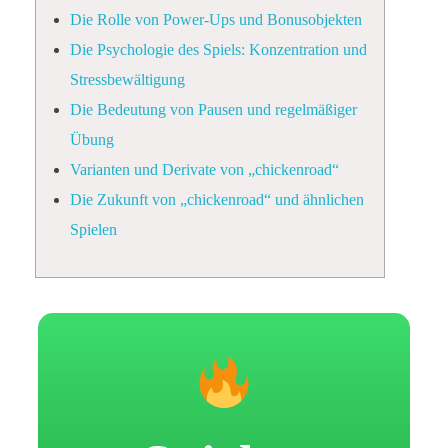
Die Rolle von Power-Ups und Bonusobjekten
Die Psychologie des Spiels: Konzentration und
Stressbewältigung
Die Bedeutung von Pausen und regelmäßiger
Übung
Varianten und Derivate von „chickenroad“
Die Zukunft von „chickenroad“ und ähnlichen
Spielen