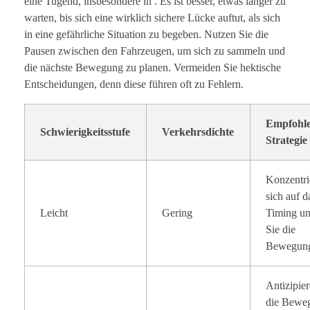
eine Tugend, insbesondere in . Es ist besser, etwas länger zu
warten, bis sich eine wirklich sichere Lücke auftut, als sich
in eine gefährliche Situation zu begeben. Nutzen Sie die
Pausen zwischen den Fahrzeugen, um sich zu sammeln und
die nächste Bewegung zu planen. Vermeiden Sie hektische
Entscheidungen, denn diese führen oft zu Fehlern.
Empfohl
Schwierigkeitsstufe
Verkehrsdichte
Strategie
Konzentri
sich auf d
Leicht
Gering
Timing un
Sie die
Bewegung
Antizipie
die Bewe