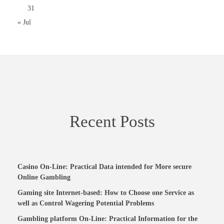
31
« Jul
Recent Posts
Casino On-Line: Practical Data intended for More secure
Online Gambling
Gaming site Internet-based: How to Choose one Service as
well as Control Wagering Potential Problems
Gambling platform On-Line: Practical Information for the