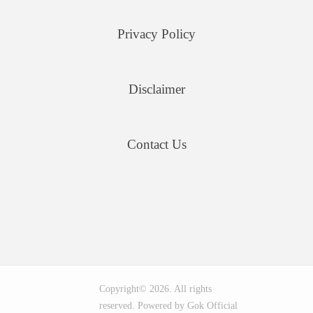
Privacy Policy
Disclaimer
Contact Us
Copyright© 2026. All rights
reserved. Powered by Gok Official