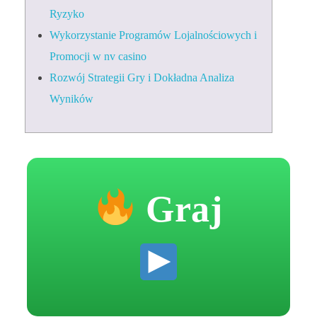
Ryzyko
Wykorzystanie Programów Lojalnościowych i
Promocji w nv casino
Rozwój Strategii Gry i Dokładna Analiza
Wyników
Graj