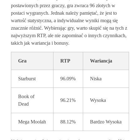
postawionych przez graczy, gra zwraca 96 złotych w
postaci wygranych. Jednak należy pamiętać, że jest to
wartość statystyczna, a indywidualne wyniki mogą się
znacznie różnić. Wybierając gry, warto skupić się na tych z
najwyższym RTP, ale nie zapominać o innych czynnikach,
takich jak wariancja i bonusy.
Gra
RTP
Wariancja
Starburst
96.09%
Niska
Book of
96.21%
Wysoka
Dead
Mega Moolah
88.12%
Bardzo Wysoka