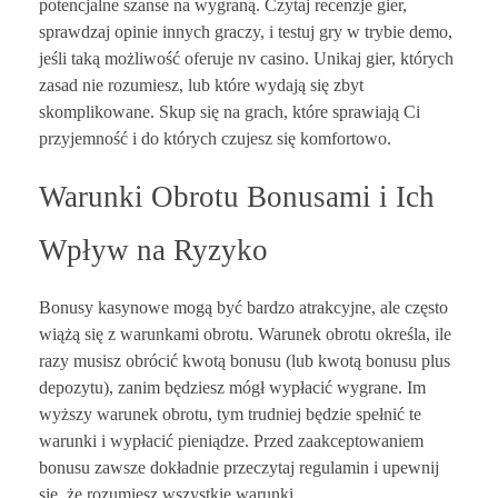
potencjalne szanse na wygraną. Czytaj recenzje gier,
sprawdzaj opinie innych graczy, i testuj gry w trybie demo,
jeśli taką możliwość oferuje nv casino. Unikaj gier, których
zasad nie rozumiesz, lub które wydają się zbyt
skomplikowane. Skup się na grach, które sprawiają Ci
przyjemność i do których czujesz się komfortowo.
Warunki Obrotu Bonusami i Ich
Wpływ na Ryzyko
Bonusy kasynowe mogą być bardzo atrakcyjne, ale często
wiążą się z warunkami obrotu. Warunek obrotu określa, ile
razy musisz obrócić kwotą bonusu (lub kwotą bonusu plus
depozytu), zanim będziesz mógł wypłacić wygrane. Im
wyższy warunek obrotu, tym trudniej będzie spełnić te
warunki i wypłacić pieniądze. Przed zaakceptowaniem
bonusu zawsze dokładnie przeczytaj regulamin i upewnij
się, że rozumiesz wszystkie warunki.