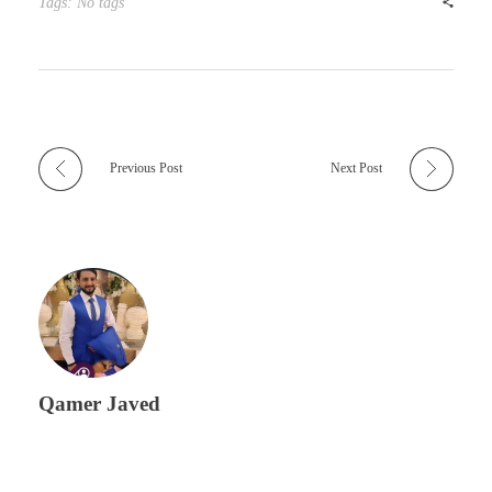
Tags: No tags
Previous Post
Next Post
Qamer Javed