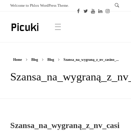
Welcome to Phlox WordPress Theme.
Picuki
Canadian Magazine
Home
Blog
Blog
Szansa_na_wygraną_z_nv_casino_...
Szansa_na_wygraną_z_nv_c
Szansa_na_wygraną_z_nv_casi