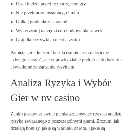
Ustal budżet przed rozpoczęciem gry.
Nie przekraczaj ustalonego limitu.
Unikaj gonienia za stratami.
Wykorzystuj narzędzia do limitowania stawek.
Graj dla rozrywki, a nie dla zysku.
Pamiętaj, że kluczem do sukcesu nie jest znalezienie
"złotego strzału", ale odpowiedzialne podejście do hazardu
i świadome zarządzanie ryzykiem.
Analiza Ryzyka i Wybór
Gier w nv casino
Zanim postawisz swoje pieniądze, poświęć czas na analizę
ryzyka związanego z poszczególnymi grami. Zrozum, jak
działają bonusy, jakie są warunki obrotu, i jakie są