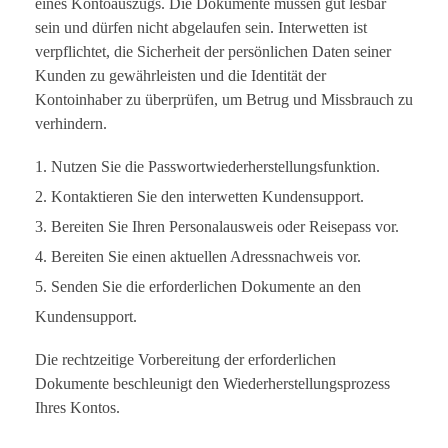
eines Kontoauszugs. Die Dokumente müssen gut lesbar
sein und dürfen nicht abgelaufen sein. Interwetten ist
verpflichtet, die Sicherheit der persönlichen Daten seiner
Kunden zu gewährleisten und die Identität der
Kontoinhaber zu überprüfen, um Betrug und Missbrauch zu
verhindern.
Nutzen Sie die Passwortwiederherstellungsfunktion.
Kontaktieren Sie den interwetten Kundensupport.
Bereiten Sie Ihren Personalausweis oder Reisepass vor.
Bereiten Sie einen aktuellen Adressnachweis vor.
Senden Sie die erforderlichen Dokumente an den
Kundensupport.
Die rechtzeitige Vorbereitung der erforderlichen
Dokumente beschleunigt den Wiederherstellungsprozess
Ihres Kontos.