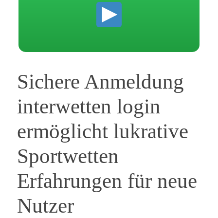
Sichere Anmeldung
interwetten login
ermöglicht lukrative
Sportwetten
Erfahrungen für neue
Nutzer