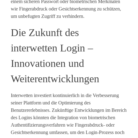
einem sicheren Passwort oder biometrischen Merkmalen
wie Fingerabdruck oder Gesichtserkennung zu schützen,
um unbefugten Zugriff zu verhindern.
Die Zukunft des
interwetten Login –
Innovationen und
Weiterentwicklungen
Interwetten investiert kontinuierlich in die Verbesserung
seiner Plattform und die Optimierung des
Benutzererlebnisses. Zukünftige Entwicklungen im Bereich
des Logins könnten die Integration von biometrischen
Authentifizierungsverfahren wie Fingerabdruck- oder
Gesichtserkennung umfassen, um den Login-Prozess noch