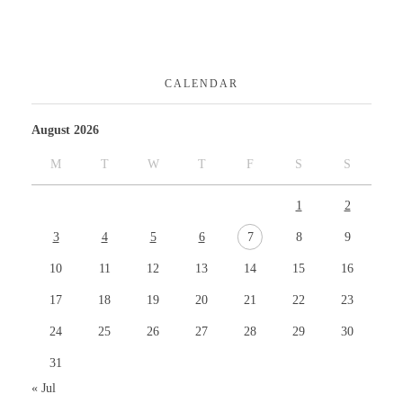
CALENDAR
August 2026
M
T
W
T
F
S
S
1
2
3
4
5
6
7
8
9
10
11
12
13
14
15
16
17
18
19
20
21
22
23
24
25
26
27
28
29
30
31
« Jul