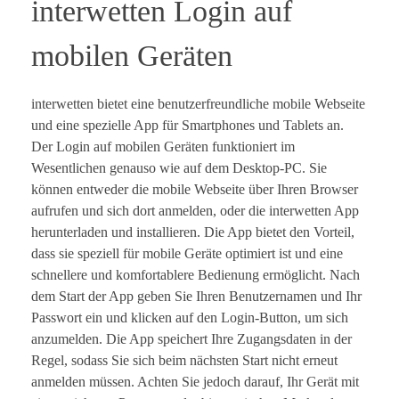
interwetten Login auf
mobilen Geräten
interwetten bietet eine benutzerfreundliche mobile Webseite
und eine spezielle App für Smartphones und Tablets an.
Der Login auf mobilen Geräten funktioniert im
Wesentlichen genauso wie auf dem Desktop-PC. Sie
können entweder die mobile Webseite über Ihren Browser
aufrufen und sich dort anmelden, oder die interwetten App
herunterladen und installieren. Die App bietet den Vorteil,
dass sie speziell für mobile Geräte optimiert ist und eine
schnellere und komfortablere Bedienung ermöglicht. Nach
dem Start der App geben Sie Ihren Benutzernamen und Ihr
Passwort ein und klicken auf den Login-Button, um sich
anzumelden. Die App speichert Ihre Zugangsdaten in der
Regel, sodass Sie sich beim nächsten Start nicht erneut
anmelden müssen. Achten Sie jedoch darauf, Ihr Gerät mit