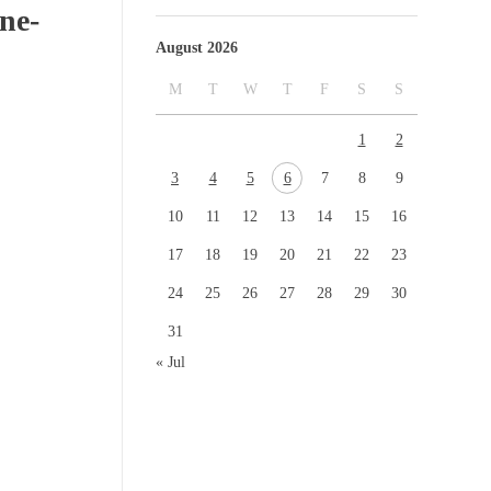
ne-
August 2026
M
T
W
T
F
S
S
1
2
3
4
5
6
7
8
9
10
11
12
13
14
15
16
17
18
19
20
21
22
23
24
25
26
27
28
29
30
31
« Jul