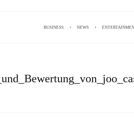
BUSINESS
NEWS
ENTERTAINME
e_und_Bewertung_von_joo_ca