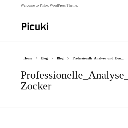
Welcome to Phlox WordPress Theme.
Picuki
Canadian Magazine
Home
Blog
Blog
Professionelle_Analyse_und_Bew...
Professionelle_Analys
Zocker