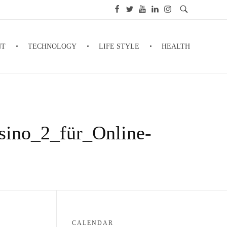
NT
TECHNOLOGY
LIFE STYLE
HEALTH
sino_2_für_Online-
CALENDAR