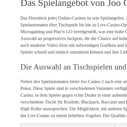
Das Spielangebot von Joo Ca
Das Herzstück jedes Online-Casinos ist sein Spielangebot. Jo
Spielautomaten über Tischspiele bis hin zu Live-Casino-Op
Microgaming und Play'n GO bereitgestellt, was eine hohe Q
Auswahl an progressiven Jackpots, die die Chance auf hohe
auch moderne Video-Slots mit aufwendigen Grafiken und inno
Spieler schnell und einfach orientieren können und ihre Lieb
Die Auswahl an Tischspielen un
Neben den Spielautomaten bietet Joo Casino 2 auch eine an
Poker. Diese Spiele sind in verschiedenen Varianten verfüg
Casino, in dem Spieler gegen echte Dealer in einer authe
verschiedene Tische für Roulette, Blackjack, Baccarat und 
High Roller anzusprechen. Die Möglichkeit, mit anderen Sp
das Live-Casino zu einem beliebten Angebot. Die Qualität d