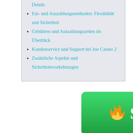
Details
Ein- und Auszahlungsmethoden: Flexibilität
und Sicherheit
Gebühren und Auszahlungszeiten im
Überblick
Kundenservice und Support bei Joo Casino 2
Zusätzliche Aspekte und
Sicherheitsvorkehrungen