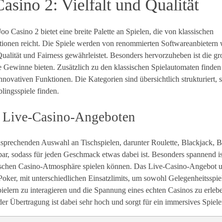
sino 2: Vielfalt und Qualität
o Casino 2 bietet eine breite Palette an Spielen, die von klassischen
tionen reicht. Die Spiele werden von renommierten Softwareanbietern 
ualität und Fairness gewährleistet. Besonders hervorzuheben ist die gr
 Gewinne bieten. Zusätzlich zu den klassischen Spielautomaten finden 
vativen Funktionen. Die Kategorien sind übersichtlich strukturiert, s
lingsspiele finden.
d Live-Casino-Angeboten
sprechenden Auswahl an Tischspielen, darunter Roulette, Blackjack, B
bar, sodass für jeden Geschmack etwas dabei ist. Besonders spannend is
ntischen Casino-Atmosphäre spielen können. Das Live-Casino-Angebot 
Poker, mit unterschiedlichen Einsatzlimits, um sowohl Gelegenheitsspiel
ielern zu interagieren und die Spannung eines echten Casinos zu erleb
er Übertragung ist dabei sehr hoch und sorgt für ein immersives Spiele