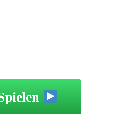
Spielen