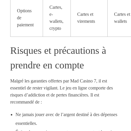
Cartes,
Options
e-
Cartes et
Cartes et
de
wallets,
virements
wallets
paiement
crypto
Risques et précautions à
prendre en compte
Malgré les garanties offertes par Mad Casino 7, il est
essentiel de rester vigilant. Le jeu en ligne comporte des
risques d’addiction et de pertes financières. Il est
recommandé de :
Ne jamais jouer avec de l’argent destiné à des dépenses
essentielles.