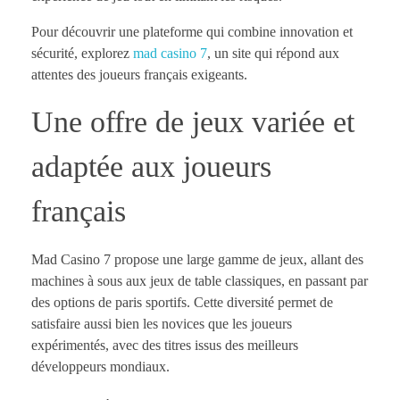
Pour découvrir une plateforme qui combine innovation et
sécurité, explorez
mad casino 7
, un site qui répond aux
attentes des joueurs français exigeants.
Une offre de jeux variée et
adaptée aux joueurs
français
Mad Casino 7 propose une large gamme de jeux, allant des
machines à sous aux jeux de table classiques, en passant par
des options de paris sportifs. Cette diversité permet de
satisfaire aussi bien les novices que les joueurs
expérimentés, avec des titres issus des meilleurs
développeurs mondiaux.