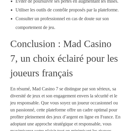
Éviter de poursuivre ses pertes en augmentant les mises.
Utiliser les outils de contrôle proposés par la plateforme.
Consulter un professionnel en cas de doute sur son
comportement de jeu.
Conclusion : Mad Casino
7, un choix éclairé pour les
joueurs français
En résumé, Mad Casino 7 se distingue par son sérieux, sa
diversité de jeux et son engagement envers la sécurité et le
jeu responsable. Que vous soyez un joueur occasionnel ou
un passionné, cette plateforme offre un cadre optimal pour
profiter pleinement des jeux d’argent en ligne en France. En
adoptant une approche stratégique et responsable, vous
maximiserez votre plaisir tout en minimisant les risques.