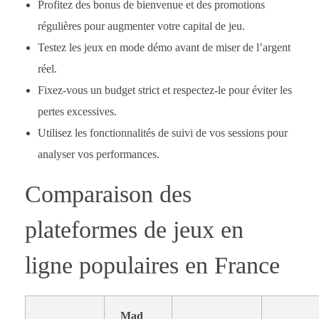
Profitez des bonus de bienvenue et des promotions
régulières pour augmenter votre capital de jeu.
Testez les jeux en mode démo avant de miser de l’argent
réel.
Fixez-vous un budget strict et respectez-le pour éviter les
pertes excessives.
Utilisez les fonctionnalités de suivi de vos sessions pour
analyser vos performances.
Comparaison des
plateformes de jeux en
ligne populaires en France
Mad