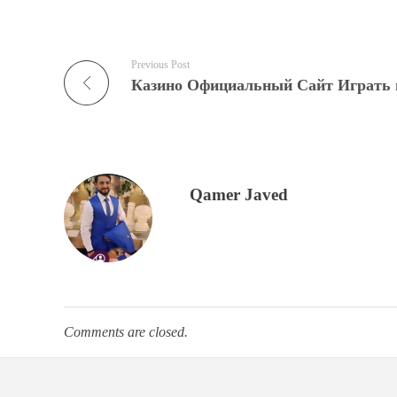
Previous Post
Qamer Javed
Comments are closed.