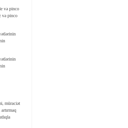
e və pinco
z və pinco
ətlərinin
nin
ətlərinin
nin
i, müraciət
 artırmaq
tlıqla