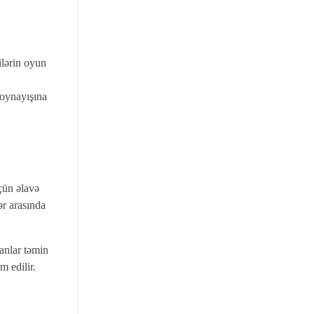
ilərin oyun
 oynayışına
çün əlavə
ər arasında
anlar təmin
 edilir.