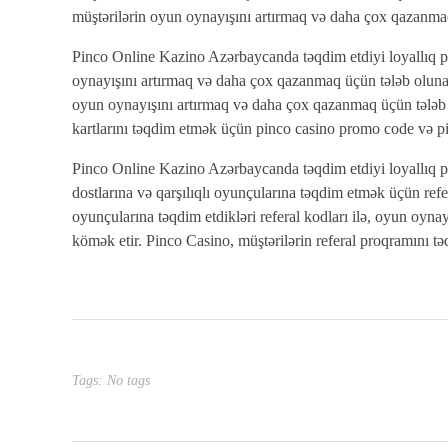
müştərilərin oyun oynayışını artırmaq və daha çox qazanma
Pinco Online Kazino Azərbaycanda təqdim etdiyi loyallıq pro
oynayışını artırmaq və daha çox qazanmaq üçün tələb olunan 
oyun oynayışını artırmaq və daha çox qazanmaq üçün tələb o
kartlarını təqdim etmək üçün pinco casino promo code və p
Pinco Online Kazino Azərbaycanda təqdim etdiyi loyallıq pr
dostlarına və qarşılıqlı oyunçularına təqdim etmək üçün refer
oyunçularına təqdim etdikləri referal kodları ilə, oyun oy
kömək etir. Pinco Casino, müştərilərin referal proqramını
Tags: No tags