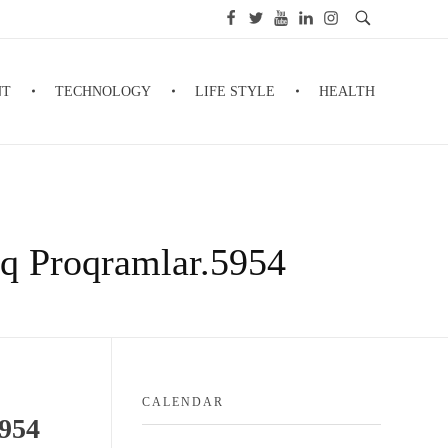
NT
TECHNOLOGY
LIFE STYLE
HEALTH
lq Proqramlar.5954
CALENDAR
5954