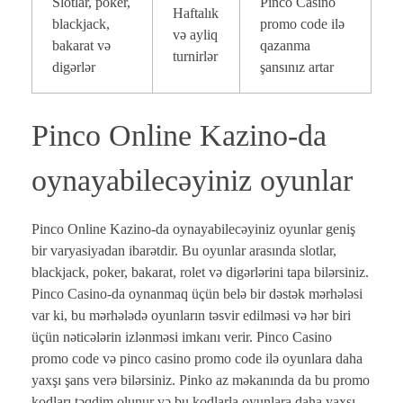
Slotlar, poker,
Pinco Casino
Haftalık
blackjack,
promo code ilə
və ayliq
bakarat və
qazanma
turnirlər
digərlər
şansınız artar
Pinco Online Kazino-da
oynayabilecəyiniz oyunlar
Pinco Online Kazino-da oynayabilecəyiniz oyunlar geniş
bir varyasiyadan ibarətdir. Bu oyunlar arasında slotlar,
blackjack, poker, bakarat, rolet və digərlərini tapa bilərsiniz.
Pinco Casino-da oynanmaq üçün belə bir dəstək mərhələsi
var ki, bu mərhələdə oyunların təsvir edilməsi və hər biri
üçün nəticələrin izlənməsi imkanı verir. Pinco Casino
promo code və pinco casino promo code ilə oyunlara daha
yaxşı şans verə bilərsiniz. Pinko az məkanında da bu promo
kodları təqdim olunur və bu kodlarla oyunlara daha yaxşı