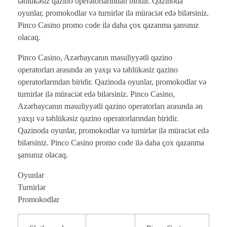
təhlükəsiz qazino operatorlarından biridir. Qazinoda
oyunlar, promokodlar və turnirlər ilə müraciət edə bilərsiniz.
Pinco Casino promo code ilə daha çox qazanma şansınız
olacaq.
Pinco Casino, Azərbaycanın məsuliyyətli qazino
operatorları arasında ən yaxşı və təhlükəsiz qazino
operatorlarından biridir. Qazinoda oyunlar, promokodlar və
turnirlər ilə müraciət edə bilərsiniz. Pinco Casino,
Azərbaycanın məsuliyyətli qazino operatorları arasında ən
yaxşı və təhlükəsiz qazino operatorlarından biridir.
Qazinoda oyunlar, promokodlar və turnirlər ilə müraciət edə
bilərsiniz. Pinco Casino promo code ilə daha çox qazanma
şansınız olacaq.
Oyunlar
Turnirlər
Promokodlar