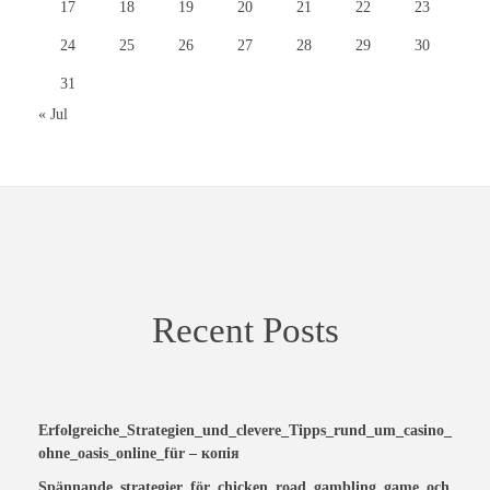
17
18
19
20
21
22
23
24
25
26
27
28
29
30
31
« Jul
Recent Posts
Erfolgreiche_Strategien_und_clevere_Tipps_rund_um_casino_
ohne_oasis_online_für – копія
Spännande_strategier_för_chicken_road_gambling_game_och