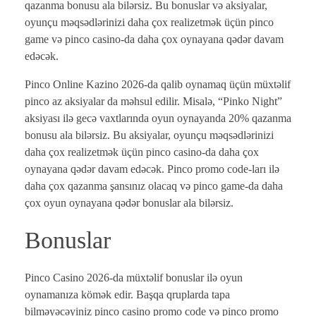
qazanma bonusu ala bilərsiz. Bu bonuslar və aksiyalar,
oyunçu məqsədlərinizi daha çox realizetmək üçün pinco
game və pinco casino-da daha çox oynayana qədər davam
edəcək.
Pinco Online Kazino 2026-da qalib oynamaq üçün müxtəlif
pinco az aksiyalar da məhsul edilir. Misalə, “Pinko Night”
aksiyası ilə gecə vaxtlarında oyun oynayanda 20% qazanma
bonusu ala bilərsiz. Bu aksiyalar, oyunçu məqsədlərinizi
daha çox realizetmək üçün pinco casino-da daha çox
oynayana qədər davam edəcək. Pinco promo code-ları ilə
daha çox qazanma şansınız olacaq və pinco game-da daha
çox oyun oynayana qədər bonuslar ala bilərsiz.
Bonuslar
Pinco Casino 2026-da müxtəlif bonuslar ilə oyun
oynamanıza kömək edir. Başqa qruplarda tapa
bilməyəcəyiniz pinco casino promo code və pinco promo