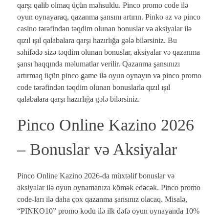
qarşı qalib olmaq üçün məhsuldu. Pinco promo code ilə
oyun oynayaraq, qazanma şansını artırın. Pinko az və pinco
casino tərəfindən təqdim olunan bonuslar və aksiyalar ilə
qızıl ışıl qalabalara qarşı hazırlığa gələ bilərsiniz. Bu
səhifədə sizə təqdim olunan bonuslar, aksiyalar və qazanma
şansı haqqında məlumatlar verilir. Qazanma şansınızı
artırmaq üçün pinco game ilə oyun oynayın və pinco promo
code tərəfindən təqdim olunan bonuslarla qızıl ışıl
qalabalara qarşı hazırlığa gələ bilərsiniz.
Pinco Online Kazino 2026
– Bonuslar və Aksiyalar
Pinco Online Kazino 2026-da müxtəlif bonuslar və
aksiyalar ilə oyun oynamanıza kömək edəcək. Pinco promo
code-ları ilə daha çox qazanma şansınız olacaq. Misalə,
“PINKO10” promo kodu ilə ilk dəfə oyun oynayanda 10%