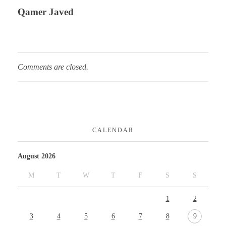
Qamer Javed
Comments are closed.
CALENDAR
August 2026
M
T
W
T
F
S
S
1
2
3
4
5
6
7
8
9