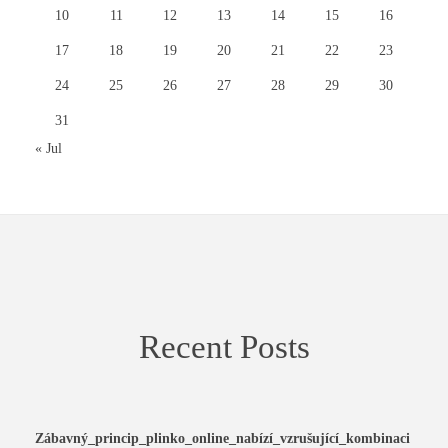
10
11
12
13
14
15
16
17
18
19
20
21
22
23
24
25
26
27
28
29
30
31
« Jul
Recent Posts
Zábavný_princip_plinko_online_nabízí_vzrušující_kombinaci