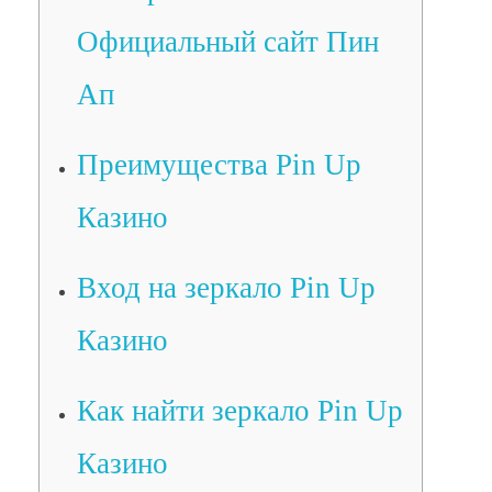
Официальный сайт Пин
Ап
Преимущества Pin Up
Казино
Вход на зеркало Pin Up
Казино
Как найти зеркало Pin Up
Казино