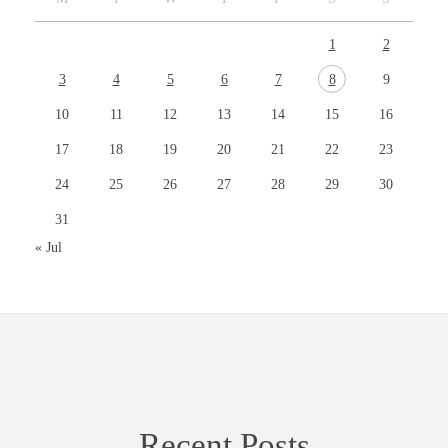
1
2
3
4
5
6
7
8
9
10
11
12
13
14
15
16
17
18
19
20
21
22
23
24
25
26
27
28
29
30
31
« Jul
Recent Posts