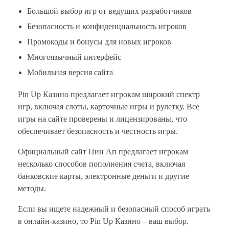
Большой выбор игр от ведущих разработчиков
Безопасность и конфиденциальность игроков
Промокоды и бонусы для новых игроков
Многоязычный интерфейс
Мобильная версия сайта
Pin Up Казино предлагает игрокам широкий спектр
игр, включая слоты, карточные игры и рулетку. Все
игры на сайте проверены и лицензированы, что
обеспечивает безопасность и честность игры.
Официальный сайт Пин Ап предлагает игрокам
несколько способов пополнения счета, включая
банковские карты, электронные деньги и другие
методы.
Если вы ищете надежный и безопасный способ играть
в онлайн-казино, то Pin Up Казино – ваш выбор.