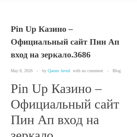
Pin Up Казино –
Официальный сайт Пин Ап
вход на зеркало.3686
May 8, 2026
by
Qamer Javed
with
no comment
Blog
Pin Up Казино –
Официальный сайт
Пин Ап вход на
зеркало