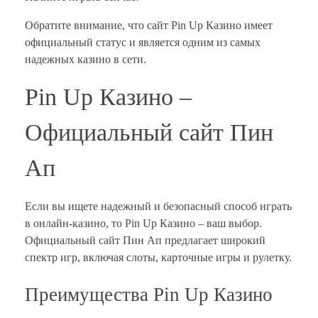
Обратите внимание, что сайт Pin Up Казино имеет
официальный статус и является одним из самых
надежных казино в сети.
Pin Up Казино –
Официальный сайт Пин
Ап
Если вы ищете надежный и безопасный способ играть
в онлайн-казино, то Pin Up Казино – ваш выбор.
Официальный сайт Пин Ап предлагает широкий
спектр игр, включая слоты, карточные игры и рулетку.
Преимущества Pin Up Казино