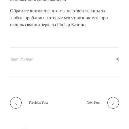
Обратите внимание, что мы не ответственны за
любые проблемы, которые могут возникнуть при
использовании зеркала Pin Up Казино.
Tags: No tags
Previous Post
Next Post