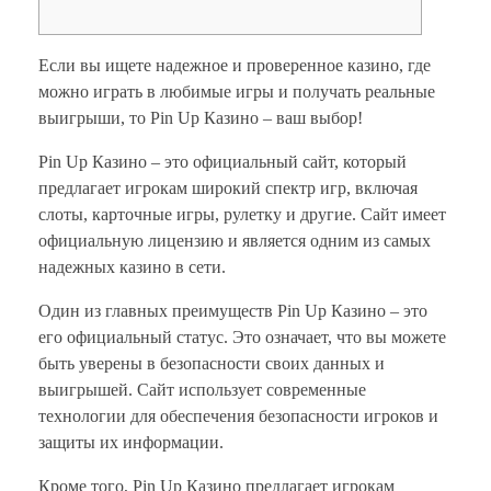
Если вы ищете надежное и проверенное казино, где
можно играть в любимые игры и получать реальные
выигрыши, то Pin Up Казино – ваш выбор!
Pin Up Казино – это официальный сайт, который
предлагает игрокам широкий спектр игр, включая
слоты, карточные игры, рулетку и другие. Сайт имеет
официальную лицензию и является одним из самых
надежных казино в сети.
Один из главных преимуществ Pin Up Казино – это
его официальный статус. Это означает, что вы можете
быть уверены в безопасности своих данных и
выигрышей. Сайт использует современные
технологии для обеспечения безопасности игроков и
защиты их информации.
Кроме того, Pin Up Казино предлагает игрокам