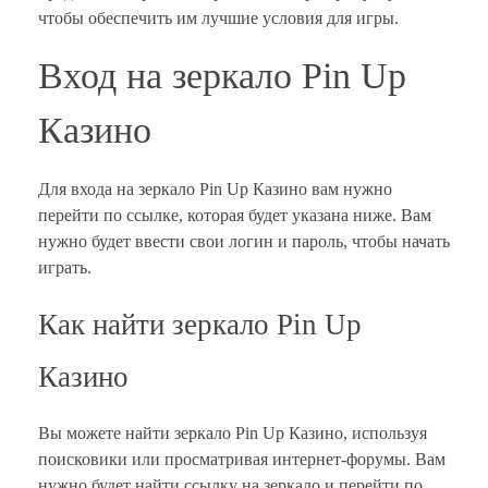
чтобы обеспечить им лучшие условия для игры.
Вход на зеркало Pin Up
Казино
Для входа на зеркало Pin Up Казино вам нужно
перейти по ссылке, которая будет указана ниже. Вам
нужно будет ввести свои логин и пароль, чтобы начать
играть.
Как найти зеркало Pin Up
Казино
Вы можете найти зеркало Pin Up Казино, используя
поисковики или просматривая интернет-форумы. Вам
нужно будет найти ссылку на зеркало и перейти по