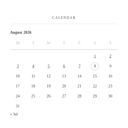
CALENDAR
August 2026
M
T
W
T
F
S
S
1
2
3
4
5
6
7
8
9
10
11
12
13
14
15
16
17
18
19
20
21
22
23
24
25
26
27
28
29
30
31
« Jul