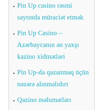
Pin Up casino rəsmi
saytında müraciət etmək
Pin Up Casino –
Azərbaycanın ən yaxşı
kazino xidmətləri
Pin Up-da qazanmaq üçün
nəzərə alınmalıdırı
Qazino məlumatları