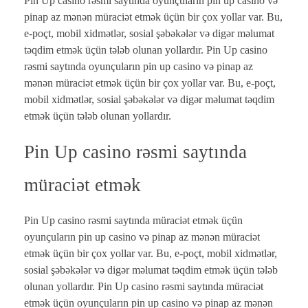
Pin Up casino rəsmi saytında oyunçuların pin up casino və
pinap az mənən müraciət etmək üçün bir çox yollar var. Bu,
e-poçt, mobil xidmətlər, sosial şəbəkələr və digər məlumat
təqdim etmək üçün tələb olunan yollardır. Pin Up casino
rəsmi saytında oyunçuların pin up casino və pinap az
mənən müraciət etmək üçün bir çox yollar var. Bu, e-poçt,
mobil xidmətlər, sosial şəbəkələr və digər məlumat təqdim
etmək üçün tələb olunan yollardır.
Pin Up casino rəsmi saytında
müraciət etmək
Pin Up casino rəsmi saytında müraciət etmək üçün
oyunçuların pin up casino və pinap az mənən müraciət
etmək üçün bir çox yollar var. Bu, e-poçt, mobil xidmətlər,
sosial şəbəkələr və digər məlumat təqdim etmək üçün tələb
olunan yollardır. Pin Up casino rəsmi saytında müraciət
etmək üçün oyunçuların pin up casino və pinap az mənən