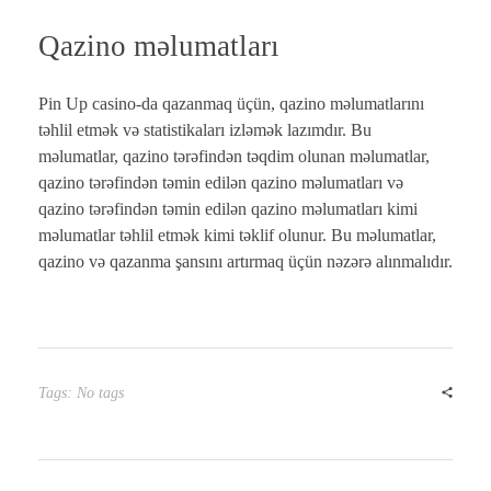
Qazino məlumatları
Pin Up casino-da qazanmaq üçün, qazino məlumatlarını
təhlil etmək və statistikaları izləmək lazımdır. Bu
məlumatlar, qazino tərəfindən təqdim olunan məlumatlar,
qazino tərəfindən təmin edilən qazino məlumatları və
qazino tərəfindən təmin edilən qazino məlumatları kimi
məlumatlar təhlil etmək kimi təklif olunur. Bu məlumatlar,
qazino və qazanma şansını artırmaq üçün nəzərə alınmalıdır.
Tags: No tags