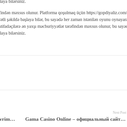
aya bilərsiniz.
rəfindən məxsus olunur. Platforma qoşulmaq üçün https://gopdiyaliz.com
rətli şəkildə başlaya bilər, bu sayədə her zaman istənilən oyunu oynayar
istifadəçilərə ən yaxşı məcburiyyətlər tərəfindən məxsus olunur, bu sayə
aya bilərsiniz.
Next Post
2025 Deneme Bonusu Veren Siteler – evrimsiz Bahis Bonuslar.4634
Gama Casino Online – официальный сайт – вход и зеркало 2026.5651