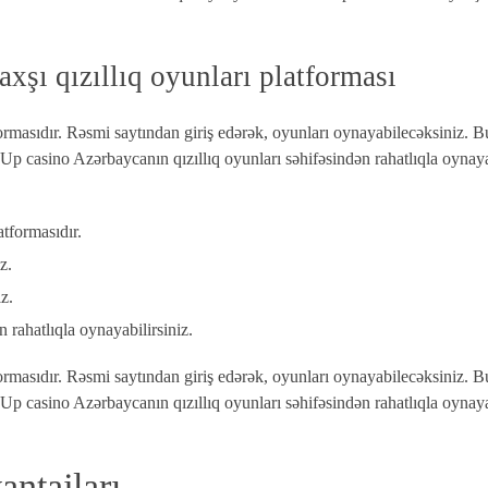
şı qızıllıq oyunları platforması
ormasıdır. Rəsmi saytından giriş edərək, oyunları oynayabilecəksiniz. B
Up casino Azərbaycanın qızıllıq oyunları səhifəsindən rahatlıqla oynayab
tformasıdır.
z.
z.
 rahatlıqla oynayabilirsiniz.
ormasıdır. Rəsmi saytından giriş edərək, oyunları oynayabilecəksiniz. B
Up casino Azərbaycanın qızıllıq oyunları səhifəsindən rahatlıqla oynayab
antajları