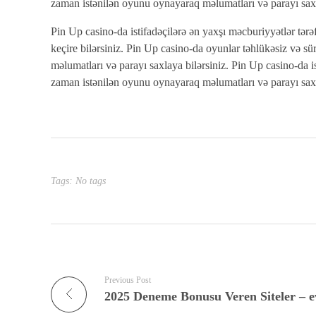
zaman istənilən oyunu oynayaraq məlumatları və parayı saxl
Pin Up casino-da istifadəçilərə ən yaxşı məcburiyyətlər tə
keçire bilərsiniz. Pin Up casino-da oyunlar təhlükəsiz və sü
məlumatları və parayı saxlaya bilərsiniz. Pin Up casino-da 
zaman istənilən oyunu oynayaraq məlumatları və parayı saxl
Tags: No tags
Previous Post