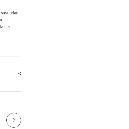
/ saytından
aq
də her