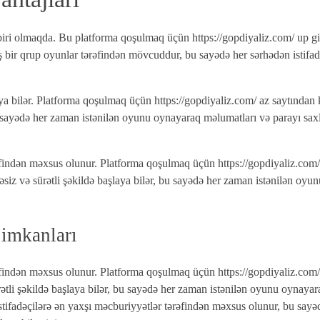
biri olmaqda. Bu platforma qoşulmaq üçün https://gopdiyaliz.com/ up gi
iş bir qrup oyunlar tərəfindən mövcuddur, bu sayədə her sərhədən istifad
aya bilər. Platforma qoşulmaq üçün https://gopdiyaliz.com/ az saytından 
u sayədə her zaman istənilən oyunu oynayaraq məlumatları və parayı sax
əfindən məxsus olunur. Platforma qoşulmaq üçün https://gopdiyaliz.com/
əsiz və sürətli şəkildə başlaya bilər, bu sayədə her zaman istənilən oyun
imkanları
rəfindən məxsus olunur. Platforma qoşulmaq üçün https://gopdiyaliz.com
rətli şəkildə başlaya bilər, bu sayədə her zaman istənilən oyunu oynayar
istifadəçilərə ən yaxşı məcburiyyətlər tərəfindən məxsus olunur, bu sayə