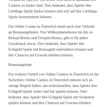
Casinos zu finden sind. Dies bedeutet, dass Spieler ihre
Lieblings-Spiele finden können und sich auf ihre Lieblings-
Spiele konzentrieren können.
Ein Online Casino in Österreich bietet auch eine Vielzahl
an Bonusangeboten. Von Willkommensbonus bis hin zu
Reload-Bonus und Freispiel-Bonus, gibt es für jeden
Geschmack etwas. Dies bedeutet, dass Spieler ihre
Echtgeld-Spiele mit Bonusgeld unterstützen können und
ihre Chancen auf Gewinn erhöhen können.
Bonusangebote
Ein weiterer Vorteil von Online Casinos in Österreich ist die
Sicherheit. Online Casinos in Österreich müssen sich an
strenge Regeln halten, um sicherzustellen, dass Spieler ihre
Echtgeld-Spiele sicher und fair spielen können. Dies
bedeutet, dass Spieler ihre Echtgeld-Spiele mit Sicherheit
spielen können und ihre Chancen auf Gewinn erhöhen