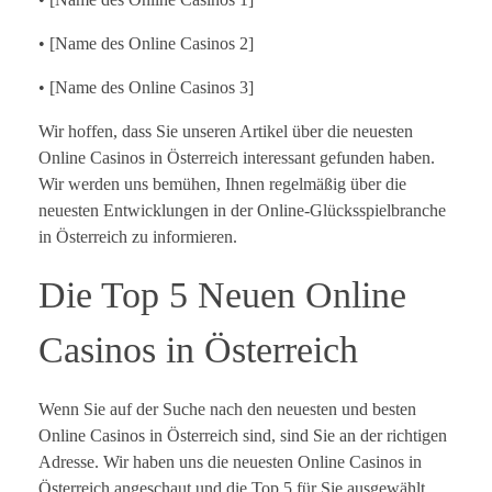
• [Name des Online Casinos 2]
• [Name des Online Casinos 3]
Wir hoffen, dass Sie unseren Artikel über die neuesten
Online Casinos in Österreich interessant gefunden haben.
Wir werden uns bemühen, Ihnen regelmäßig über die
neuesten Entwicklungen in der Online-Glücksspielbranche
in Österreich zu informieren.
Die Top 5 Neuen Online
Casinos in Österreich
Wenn Sie auf der Suche nach den neuesten und besten
Online Casinos in Österreich sind, sind Sie an der richtigen
Adresse. Wir haben uns die neuesten Online Casinos in
Österreich angeschaut und die Top 5 für Sie ausgewählt.