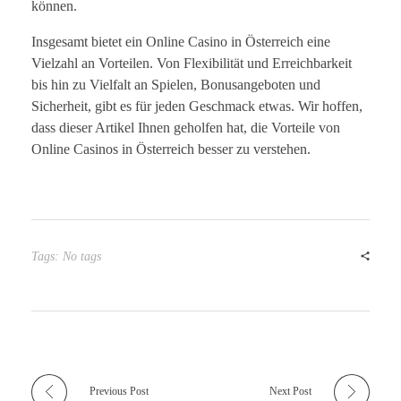
können.
Insgesamt bietet ein Online Casino in Österreich eine
Vielzahl an Vorteilen. Von Flexibilität und Erreichbarkeit
bis hin zu Vielfalt an Spielen, Bonusangeboten und
Sicherheit, gibt es für jeden Geschmack etwas. Wir hoffen,
dass dieser Artikel Ihnen geholfen hat, die Vorteile von
Online Casinos in Österreich besser zu verstehen.
Tags: No tags
Previous Post
Next Post