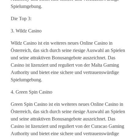
Spielumgebung.
Die Top 3:
3. Wildz Casino
Wildz Casino ist ein weiteres neues Online Casino in
Österreich, das sich durch seine riesige Auswahl an Spielen
und seine attraktiven Bonusangebote auszeichnet. Das
Casino ist lizenziert und reguliert von der Malta Gaming
Authority und bietet eine sichere und vertrauenswürdige
Spielumgebung.
4. Green Spin Casino
Green Spin Casino ist ein weiteres neues Online Casino in
Österreich, das sich durch seine riesige Auswahl an Spielen
und seine attraktiven Bonusangebote auszeichnet. Das
Casino ist lizenziert und reguliert von der Curacao Gaming
Authority und bietet eine sichere und vertrauenswürdige