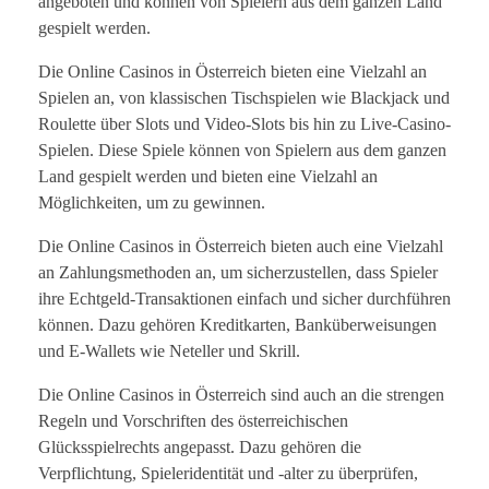
angeboten und können von Spielern aus dem ganzen Land
gespielt werden.
Die Online Casinos in Österreich bieten eine Vielzahl an
Spielen an, von klassischen Tischspielen wie Blackjack und
Roulette über Slots und Video-Slots bis hin zu Live-Casino-
Spielen. Diese Spiele können von Spielern aus dem ganzen
Land gespielt werden und bieten eine Vielzahl an
Möglichkeiten, um zu gewinnen.
Die Online Casinos in Österreich bieten auch eine Vielzahl
an Zahlungsmethoden an, um sicherzustellen, dass Spieler
ihre Echtgeld-Transaktionen einfach und sicher durchführen
können. Dazu gehören Kreditkarten, Banküberweisungen
und E-Wallets wie Neteller und Skrill.
Die Online Casinos in Österreich sind auch an die strengen
Regeln und Vorschriften des österreichischen
Glücksspielrechts angepasst. Dazu gehören die
Verpflichtung, Spieleridentität und -alter zu überprüfen,