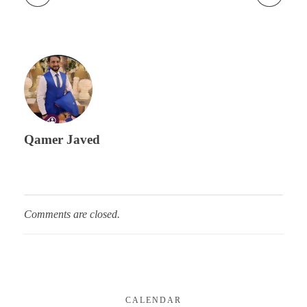
Qamer Javed
Comments are closed.
CALENDAR