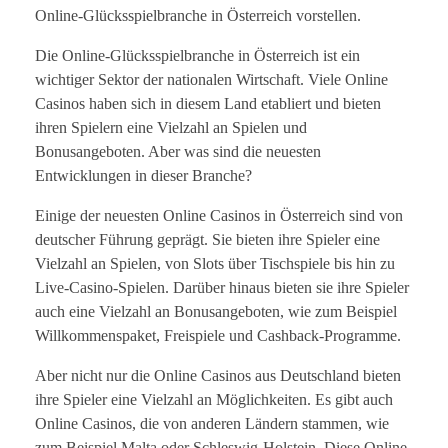
Online-Glücksspielbranche in Österreich vorstellen.
Die Online-Glücksspielbranche in Österreich ist ein
wichtiger Sektor der nationalen Wirtschaft. Viele Online
Casinos haben sich in diesem Land etabliert und bieten
ihren Spielern eine Vielzahl an Spielen und
Bonusangeboten. Aber was sind die neuesten
Entwicklungen in dieser Branche?
Einige der neuesten Online Casinos in Österreich sind von
deutscher Führung geprägt. Sie bieten ihre Spieler eine
Vielzahl an Spielen, von Slots über Tischspiele bis hin zu
Live-Casino-Spielen. Darüber hinaus bieten sie ihre Spieler
auch eine Vielzahl an Bonusangeboten, wie zum Beispiel
Willkommenspaket, Freispiele und Cashback-Programme.
Aber nicht nur die Online Casinos aus Deutschland bieten
ihre Spieler eine Vielzahl an Möglichkeiten. Es gibt auch
Online Casinos, die von anderen Ländern stammen, wie
zum Beispiel Malta oder Schleswig-Holstein. Diese Online