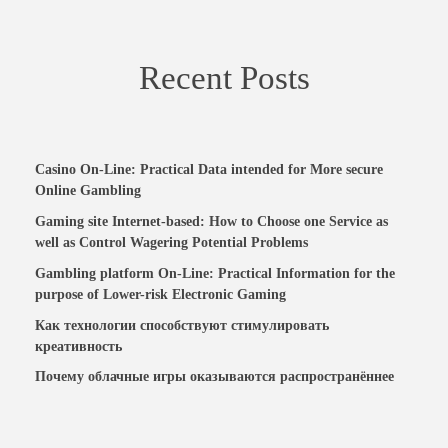
Recent Posts
Casino On-Line: Practical Data intended for More secure
Online Gambling
Gaming site Internet-based: How to Choose one Service as
well as Control Wagering Potential Problems
Gambling platform On-Line: Practical Information for the
purpose of Lower-risk Electronic Gaming
Как технологии способствуют стимулировать
креативность
Почему облачные игры оказываются распространённее