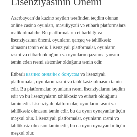
Lisenziyasının Önemi
Azerbaycan’da kazino saytları tərəfindən təqdim olunan
online casino oyunları, məsuliyyətli və etibarlı platformalara
malik olmalıdır. Bu platformaların etibarlılığı və
lisenziyasının önemi, oyunların qarışıq və təhlükəsiz
olmasını təmin edir. Lisenziyalı platformalar, oyunların
rəsmi və etibarlı olduğunu və oyunların qazanma şansını
təmin edən rəsmi sistemlər olduğunu təmin edir.
Etibarlı
казино онлайн с бонусом
və lisenziyalı
platformalar, oyunların rəsmi və təhlükəsiz olmasını təmin
edir. Bu platformalar, oyunların rəsmi lisenziyalarını təqdim
edir və bu lisenziyaların təhlükəsiz və etibarlı olduğunu
təmin edir. Lisenziyalı platformalar, oyunların rəsmi və
təhlükəsiz olmasını təmin edir, bu da oyun oynayanlar üçün
məşxul olur. Lisenziyalı platformalar, oyunların rəsmi və
təhlükəsiz olmasını təmin edir, bu da oyun oynayanlar üçün
məşxul olur.