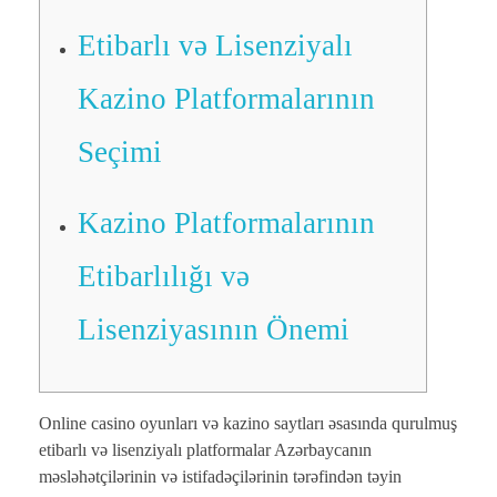
Etibarlı və Lisenziyalı
Kazino Platformalarının
Seçimi
Kazino Platformalarının
Etibarlılığı və
Lisenziyasının Önemi
Online casino oyunları və kazino saytları əsasında qurulmuş
etibarlı və lisenziyalı platformalar Azərbaycanın
məsləhətçilərinin və istifadəçilərinin tərəfindən təyin