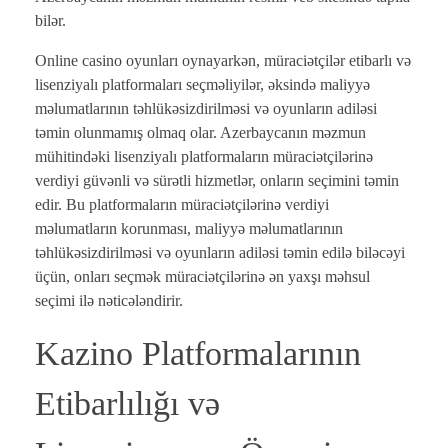
bilər.
Online casino oyunları oynayarkən, müraciətçilər etibarlı və
lisenziyalı platformaları seçməliyilər, əksində maliyyə
məlumatlarının təhlükəsizdirilməsi və oyunların adiləsi
təmin olunmamış olmaq olar. Azerbaycanın məzmun
mühitindəki lisenziyalı platformaların müraciətçilərinə
verdiyi güvənli və sürətli hizmetlər, onların seçimini təmin
edir. Bu platformaların müraciətçilərinə verdiyi
məlumatların korunması, maliyyə məlumatlarının
təhlükəsizdirilməsi və oyunların adiləsi təmin edilə biləcəyi
üçün, onları seçmək müraciətçilərinə ən yaxşı məhsul
seçimi ilə nəticələndirir.
Kazino Platformalarının
Etibarlılığı və