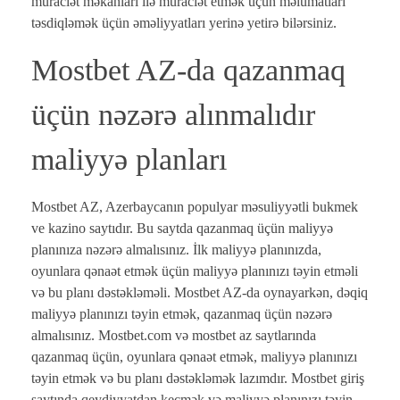
müraciət məkanları ilə müraciət etmək üçün məlumatları
təsdiqləmək üçün əməliyyatları yerinə yetirə bilərsiniz.
Mostbet AZ-da qazanmaq
üçün nəzərə alınmalıdır
maliyyə planları
Mostbet AZ, Azerbaycanın populyar məsuliyyətli bukmek
ve kazino saytıdır. Bu saytda qazanmaq üçün maliyyə
planınıza nəzərə almalısınız. İlk maliyyə planınızda,
oyunlara qənaət etmək üçün maliyyə planınızı təyin etməli
və bu planı dəstəkləməli. Mostbet AZ-da oynayarkən, dəqiq
maliyyə planınızı təyin etmək, qazanmaq üçün nəzərə
almalısınız. Mostbet.com və mostbet az saytlarında
qazanmaq üçün, oyunlara qənaət etmək, maliyyə planınızı
təyin etmək və bu planı dəstəkləmək lazımdır. Mostbet giriş
saytında qeydiyyatdan keçmək və maliyyə planınızı təyin