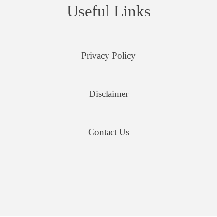
Useful Links
Privacy Policy
Disclaimer
Contact Us