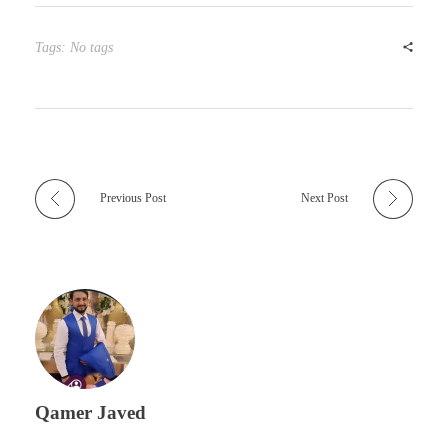
Tags: No tags
Previous Post
Next Post
Qamer Javed