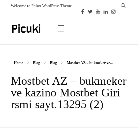
Welcome to Phlox WordPress Theme.
Picuki
Canadian Magazine
Home
Blog
Blog
Mostbet AZ – bukmeker ve...
Mostbet AZ – bukmeker
ve kazino Mostbet Giri
rsmi sayt.13295 (2)