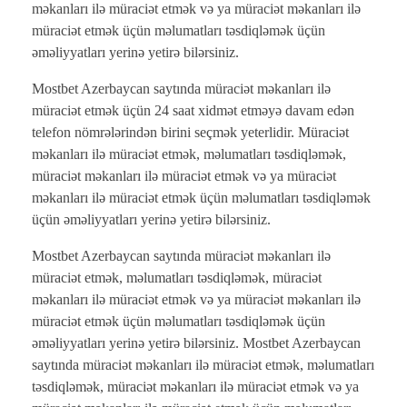
məkanları ilə müraciət etmək və ya müraciət məkanları ilə
müraciət etmək üçün məlumatları təsdiqləmək üçün
əməliyyatları yerinə yetirə bilərsiniz.
Mostbet Azerbaycan saytında müraciət məkanları ilə
müraciət etmək üçün 24 saat xidmət etməyə davam edən
telefon nömrələrindən birini seçmək yeterlidir. Müraciət
məkanları ilə müraciət etmək, məlumatları təsdiqləmək,
müraciət məkanları ilə müraciət etmək və ya müraciət
məkanları ilə müraciət etmək üçün məlumatları təsdiqləmək
üçün əməliyyatları yerinə yetirə bilərsiniz.
Mostbet Azerbaycan saytında müraciət məkanları ilə
müraciət etmək, məlumatları təsdiqləmək, müraciət
məkanları ilə müraciət etmək və ya müraciət məkanları ilə
müraciət etmək üçün məlumatları təsdiqləmək üçün
əməliyyatları yerinə yetirə bilərsiniz. Mostbet Azerbaycan
saytında müraciət məkanları ilə müraciət etmək, məlumatları
təsdiqləmək, müraciət məkanları ilə müraciət etmək və ya