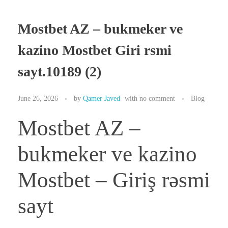
Mostbet AZ – bukmeker ve
kazino Mostbet Giri rsmi
sayt.10189 (2)
June 26, 2026
by
Qamer Javed
with
no comment
Blog
Mostbet AZ –
bukmeker ve kazino
Mostbet – Giriş rəsmi
sayt