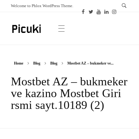
Welcome to Phlox WordPress Theme.
Picuki
Canadian Magazine
Home
Blog
Blog
Mostbet AZ – bukmeker ve...
Mostbet AZ – bukmeker
ve kazino Mostbet Giri
rsmi sayt.10189 (2)