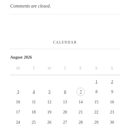
Comments are closed.
CALENDAR
August 2026
M
T
W
T
F
S
S
1
2
3
4
5
6
7
8
9
10
11
12
13
14
15
16
17
18
19
20
21
22
23
24
25
26
27
28
29
30