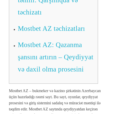
təchizatı
Mostbet AZ təchizatları
Mostbet AZ: Qazanma
şansını artırın – Qeydiyyat
və daxil olma prosesini
Mostbet AZ – bukmeker və kazino şirkətinin Azerbaycan
üçün hazırladığı rəsmi sayt. Bu sayt, oyunlar, qeydiyyat
prosesini və giriş sistemini sadalıq və müraciət məntiqi ilə
təqdim edir. Mostbet AZ saytında qeydiyyatdan keçirən