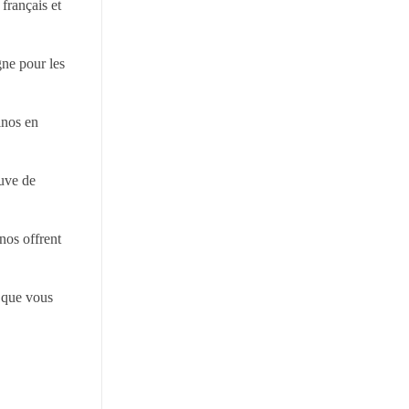
français et
gne pour les
inos en
euve de
nos offrent
r que vous