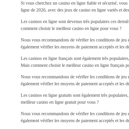
Si vous cherchez un casino en ligne fiable et sécurisé, vou
ligne de 2026, avec des jeux de casino en ligne variés et des
Les casinos en ligne sont devenus très populaires ces dernièr
comment choisir le meilleur casino en ligne pour vous ?
Nous vous recommandons de vérifier les conditions de jeu et
également vérifier les moyens de paiement acceptés et les dé
Les casinos en ligne français sont également très populaires, 
Mais comment choisir le meilleur casino en ligne français p
Nous vous recommandons de vérifier les conditions de jeu et
également vérifier les moyens de paiement acceptés et les dé
Les casinos en ligne gratuits sont également très populaires,
meilleur casino en ligne gratuit pour vous ?
Nous vous recommandons de vérifier les conditions de jeu et
également vérifier les moyens de paiement acceptés et les dé