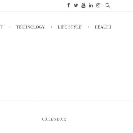
NT
TECHNOLOGY
LIFE STYLE
HEALTH
CALENDAR