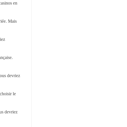
casinos en
riée. Mais
iez
ançaise.
Vous devriez
choisir le
us devriez