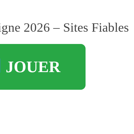
igne 2026 – Sites Fiables
JOUER