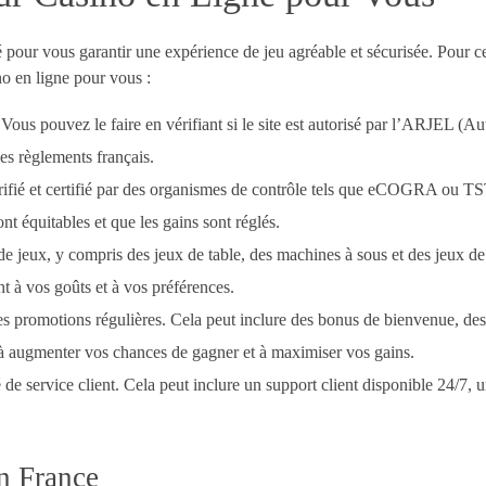
isé pour vous garantir une expérience de jeu agréable et sécurisée. Pour ce
no en ligne pour vous :
. Vous pouvez le faire en vérifiant si le site est autorisé par l’ARJEL (Au
les règlements français.
érifié et certifié par des organismes de contrôle tels que eCOGRA ou T
nt équitables et que les gains sont réglés.
de jeux, y compris des jeux de table, des machines à sous et des jeux de 
t à vos goûts et à vos préférences.
es promotions régulières. Cela peut inclure des bonus de bienvenue, de
 à augmenter vos chances de gagner et à maximiser vos gains.
de service client. Cela peut inclure un support client disponible 24/7, 
n France