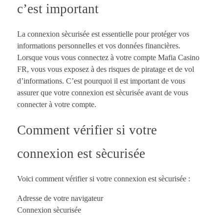
c’est important
La connexion sècurisée est essentielle pour protéger vos
informations personnelles et vos données financières.
Lorsque vous vous connectez à votre compte Mafia Casino
FR, vous vous exposez à des risques de piratage et de vol
d’informations. C’est pourquoi il est important de vous
assurer que votre connexion est sècurisée avant de vous
connecter à votre compte.
Comment vérifier si votre
connexion est sècurisée
Voici comment vérifier si votre connexion est sècurisée :
Adresse de votre navigateur
Connexion sècurisée