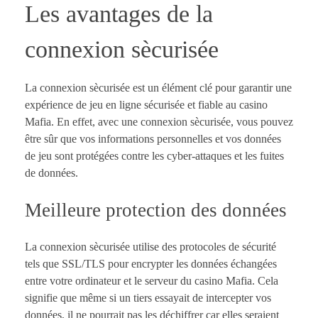
Les avantages de la
connexion sècurisée
La connexion sècurisée est un élément clé pour garantir une
expérience de jeu en ligne sécurisée et fiable au casino
Mafia. En effet, avec une connexion sècurisée, vous pouvez
être sûr que vos informations personnelles et vos données
de jeu sont protégées contre les cyber-attaques et les fuites
de données.
Meilleure protection des données
La connexion sècurisée utilise des protocoles de sécurité
tels que SSL/TLS pour encrypter les données échangées
entre votre ordinateur et le serveur du casino Mafia. Cela
signifie que même si un tiers essayait de intercepter vos
données, il ne pourrait pas les déchiffrer car elles seraient