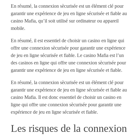
En résumé, la connexion sècurisée est un élément clé pour
garantir une expérience de jeu en ligne sécurisée et fiable au
casino Mafia, qu’il soit utilisé sur ordinateur ou appareil
mobile.
En résumé, il est essentiel de choisir un casino en ligne qui
offre une connexion sècurisée pour garantir une expérience
de jeu en ligne sécurisée et fiable. Le casino Mafia est l’un
des casinos en ligne qui offre une connexion sècurisée pour
garantir une expérience de jeu en ligne sécurisée et fiable.
En résumé, la connexion sècurisée est un élément clé pour
garantir une expérience de jeu en ligne sécurisée et fiable au
casino Mafia. Il est donc essentiel de choisir un casino en
ligne qui offre une connexion sècurisée pour garantir une
expérience de jeu en ligne sécurisée et fiable.
Les risques de la connexion