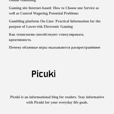
Online Gambling
Gaming site Internet-based: How to Choose one Service as
well as Control Wagering Potential Problems
Gambling platform On-Line: Practical Information for the
purpose of Lower-risk Electronic Gaming
Как технологии способствуют стимулировать
креативность
Почему облачные игры оказываются распространённее
Picuki is an informational blog for readers. Stay informative
with Picuki for your everyday life goals.