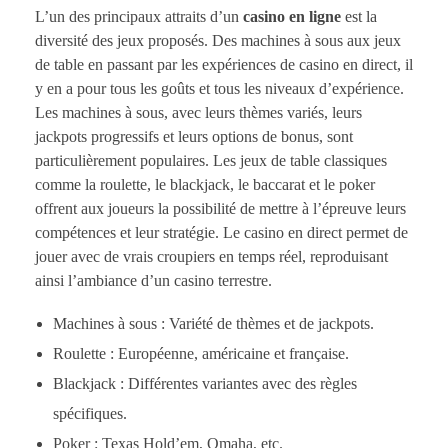
L’un des principaux attraits d’un
casino en ligne
est la
diversité des jeux proposés. Des machines à sous aux jeux
de table en passant par les expériences de casino en direct, il
y en a pour tous les goûts et tous les niveaux d’expérience.
Les machines à sous, avec leurs thèmes variés, leurs
jackpots progressifs et leurs options de bonus, sont
particulièrement populaires. Les jeux de table classiques
comme la roulette, le blackjack, le baccarat et le poker
offrent aux joueurs la possibilité de mettre à l’épreuve leurs
compétences et leur stratégie. Le casino en direct permet de
jouer avec de vrais croupiers en temps réel, reproduisant
ainsi l’ambiance d’un casino terrestre.
Machines à sous : Variété de thèmes et de jackpots.
Roulette : Européenne, américaine et française.
Blackjack : Différentes variantes avec des règles
spécifiques.
Poker : Texas Hold’em, Omaha, etc.