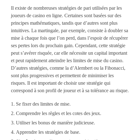
Il existe de nombreuses stratégies de pari utilisées par les
joueurs de casino en ligne. Certaines sont basées sur des
principes mathématiques, tandis que d’autres sont plus
intuitives. La martingale, par exemple, consiste à doubler sa
mise à chaque fois que l’on perd, dans l’espoir de récupérer
ses pertes lors du prochain gain. Cependant, cette stratégie
peut s’avérer risquée, car elle nécessite un capital important
et peut rapidement atteindre les limites de mise du casino.
D’autres stratégies, comme la d’Alembert ou la Fibonacci,
sont plus progressives et permettent de minimiser les
risques. Il est important de choisir une stratégie qui
correspond à son profil de joueur et à sa tolérance au risque.
Se fixer des limites de mise.
Comprendre les règles et les cotes des jeux.
Utiliser les bonus de manière judicieuse.
Apprendre les stratégies de base.