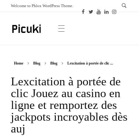
Welcome to Phlox WordPress Theme.
Picuki
Canadian Magazine
Home
Blog
Blog
Lexcitation à portée de clic ...
Lexcitation à portée de
clic Jouez au casino en
ligne et remportez des
jackpots incroyables dès
auj