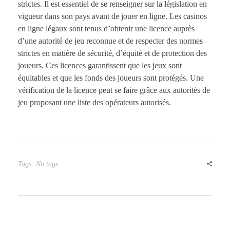
strictes. Il est essentiel de se renseigner sur la législation en
vigueur dans son pays avant de jouer en ligne. Les casinos
en ligne légaux sont tenus d’obtenir une licence auprès
d’une autorité de jeu reconnue et de respecter des normes
strictes en matière de sécurité, d’équité et de protection des
joueurs. Ces licences garantissent que les jeux sont
équitables et que les fonds des joueurs sont protégés. Une
vérification de la licence peut se faire grâce aux autorités de
jeu proposant une liste des opérateurs autorisés.
Tags: No tags