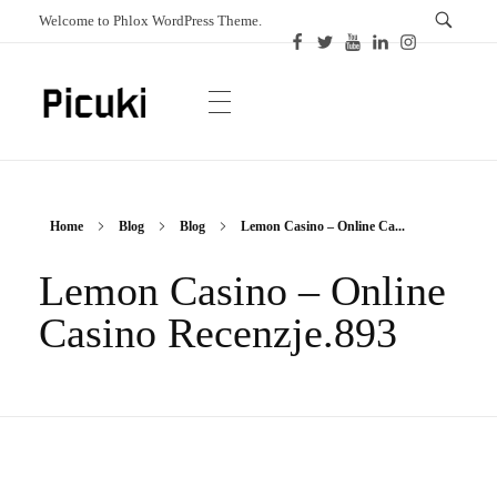
Welcome to Phlox WordPress Theme.
Picuki
Canadian Magazine
Home
Blog
Blog
Lemon Casino – Online Ca...
Lemon Casino – Online
Casino Recenzje.893