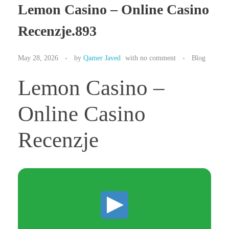
Lemon Casino – Online Casino
Recenzje.893
May 28, 2026
by
Qamer Javed
with
no comment
Blog
Lemon Casino –
Online Casino
Recenzje