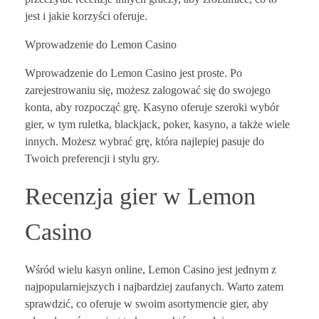
jest i jakie korzyści oferuje.
Wprowadzenie do Lemon Casino
Wprowadzenie do Lemon Casino jest proste. Po
zarejestrowaniu się, możesz zalogować się do swojego
konta, aby rozpocząć grę. Kasyno oferuje szeroki wybór
gier, w tym ruletka, blackjack, poker, kasyno, a także wiele
innych. Możesz wybrać grę, która najlepiej pasuje do
Twoich preferencji i stylu gry.
Recenzja gier w Lemon
Casino
Wśród wielu kasyn online, Lemon Casino jest jednym z
najpopularniejszych i najbardziej zaufanych. Warto zatem
sprawdzić, co oferuje w swoim asortymencie gier, aby