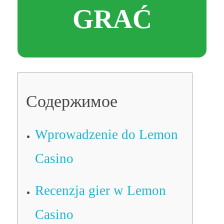
GRAĆ
Содержимое
Wprowadzenie do Lemon
Casino
Recenzja gier w Lemon
Casino