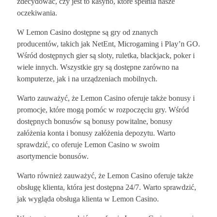
zdecydować, czy jest to kasyno, które spełnia nasze
oczekiwania.
W Lemon Casino dostępne są gry od znanych
producentów, takich jak NetEnt, Microgaming i Play’n GO.
Wśród dostępnych gier są sloty, ruletka, blackjack, poker i
wiele innych. Wszystkie gry są dostępne zarówno na
komputerze, jak i na urządzeniach mobilnych.
Warto zauważyć, że Lemon Casino oferuje także bonusy i
promocje, które mogą pomóc w rozpoczęciu gry. Wśród
dostępnych bonusów są bonusy powitalne, bonusy
załóżenia konta i bonusy załóżenia depozytu. Warto
sprawdzić, co oferuje Lemon Casino w swoim
asortymencie bonusów.
Warto również zauważyć, że Lemon Casino oferuje także
obsługę klienta, która jest dostępna 24/7. Warto sprawdzić,
jak wygląda obsługa klienta w Lemon Casino.