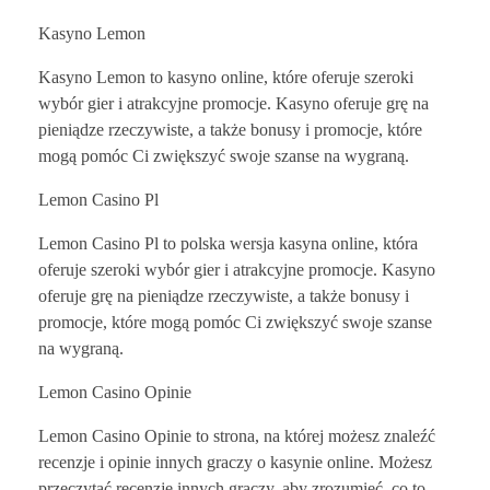
Kasyno Lemon
Kasyno Lemon to kasyno online, które oferuje szeroki
wybór gier i atrakcyjne promocje. Kasyno oferuje grę na
pieniądze rzeczywiste, a także bonusy i promocje, które
mogą pomóc Ci zwiększyć swoje szanse na wygraną.
Lemon Casino Pl
Lemon Casino Pl to polska wersja kasyna online, która
oferuje szeroki wybór gier i atrakcyjne promocje. Kasyno
oferuje grę na pieniądze rzeczywiste, a także bonusy i
promocje, które mogą pomóc Ci zwiększyć swoje szanse
na wygraną.
Lemon Casino Opinie
Lemon Casino Opinie to strona, na której możesz znaleźć
recenzje i opinie innych graczy o kasynie online. Możesz
przeczytać recenzje innych graczy, aby zrozumieć, co to