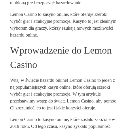
ulubioną grę i rozpocząć hazardowanie.
Lemon Casino to kasyno online, które oferuje szeroki
wybór gier i atrakcyjne promocje. Kasyno to jest idealnym
wyborem dla graczy, którzy szukają nowych możliwości
hazardu online.
Wprowadzenie do Lemon
Casino
Witaj w świecie hazardu online! Lemon Casino to jeden z
najpopularniejszych kasyn online, które oferują szeroki
wybór gier i atrakcyjne promocje. W tym artykule
przedstawimy wstęp do świata Lemon Casino, aby pomóc
Ci zrozumieć, co to jest i jakie korzyści oferuje.
Lemon Casino to kasyno online, które zostało założone w
2019 roku. Od tego czasu, kasyno zyskało popularność