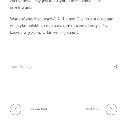
zdecydować, czy jest to kasyno, które spełnia nasze
oczekiwania.
Warto również zauważyć, że Lemon Casino jest dostępne
w języku polskim, co oznacza, że możemy korzystać z
kasyna w języku, w którym się znamy.
Tags: No tags
Previous Post
Next Post