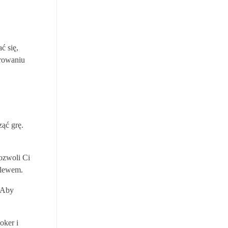
ć się,
trowaniu
ząć grę.
ozwoli Ci
elewem.
 Aby
oker i