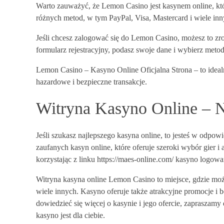
Warto zauważyć, że Lemon Casino jest kasynem online, któ
różnych metod, w tym PayPal, Visa, Mastercard i wiele inny
Jeśli chcesz zalogować się do Lemon Casino, możesz to zrob
formularz rejestracyjny, podasz swoje dane i wybierz metod
Lemon Casino – Kasyno Online Oficjalna Strona – to idealn
hazardowe i bezpieczne transakcje.
Witryna Kasyno Online – N
Jeśli szukasz najlepszego kasyna online, to jesteś w odpow
zaufanych kasyn online, które oferuje szeroki wybór gier i
korzystając z linku https://maes-online.com/ kasyno logowa
Witryna kasyna online Lemon Casino to miejsce, gdzie możes
wiele innych. Kasyno oferuje także atrakcyjne promocje i
dowiedzieć się więcej o kasynie i jego ofercie, zapraszam
kasyno jest dla ciebie.