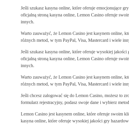
Jeśli szukasz kasyna online, które oferuje emocjonujące gr
oficjalną stroną kasyna online, Lemon Casino oferuje swoim 
innych.
Warto zauważyć, że Lemon Casino jest kasynem online, któ
różnych metod, w tym PayPal, Visa, Mastercard i wiele inny
Jeśli szukasz kasyna online, które oferuje wysokiej jakoś
oficjalną stroną kasyna online, Lemon Casino oferuje swoim 
innych.
Warto zauważyć, że Lemon Casino jest kasynem online, któ
różnych metod, w tym PayPal, Visa, Mastercard i wiele inny
Jeśli chcesz zalogować się do Lemon Casino, możesz to zrob
formularz rejestracyjny, podasz swoje dane i wybierz metod
Lemon Casino jest kasynem online, które oferuje swoim kli
kasyna online, które oferuje wysokiej jakości gry hazardo