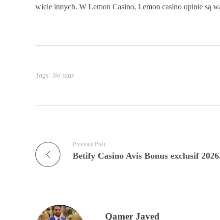
wiele innych. W Lemon Casino, Lemon casino opinie są w
Tags: No tags
Previous Post
Betify Casino Avis Bonus exclusif 202
Qamer Javed