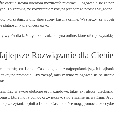
re oferuje swoim klientom możliwość rejestracji i logowania się za p
ch. To sprawia, że korzystanie z kasyna jest bardzo proste i wygodne.
ić, korzystając z oficjalnej strony kasyna online. Wystarczy, że wypeł
ę płatności, którą chcesz użyć.
y wybór dla każdego, kto szuka kasyna online, które oferuje wysokiej
ajlepsze Rozwiązanie dla Ciebie
iednim miejscu. Lemon Casino to jeden z najpopularniejszych i najbardz
 atrakcyjne promocje. Aby zacząć, musisz tylko zalogować się na stroni
nie.
z grać w swoje ulubione gry hazardowe, takie jak ruletka, blackjack, 
 bonusy, które mogą pomóc ci zwiększyć swoje szanse na wygraną. Aby
y do przeczytania opinii o Lemon Casino, które mogą pomóc ci zdecydo