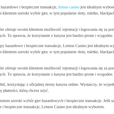
y hazardowe i bezpieczne transakcje,
lemon casino
jest idealnym wybor
klientom szeroki wybór gier, w tym popularne sloty, ruletke, blackjack
re oferuje swoim klientom możliwość rejestracji i logowania się za p
ch. To sprawia, że korzystanie z kasyna jest bardzo proste i wygodne.
ci gry hazardowe i bezpieczne transakcje, Lemon Casino jest idealnym 
klientom szeroki wybór gier, w tym popularne sloty, ruletke, blackjack
re oferuje swoim klientom możliwość rejestracji i logowania się za p
ch. To sprawia, że korzystanie z kasyna jest bardzo proste i wygodne.
ić, korzystając z oficjalnej strony kasyna online. Wystarczy, że wypeł
ę płatności, którą chcesz użyć.
entom szeroki wybór gier hazardowych i bezpieczne transakcje. Jeśli s
we i bezpieczne transakcje, Lemon Casino jest idealnym wyborem.