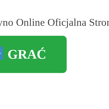
no Online Oficjalna Stro
GRAĆ