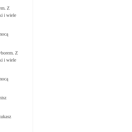
em. Z
i i wiele
omocą
wyborem. Z
i i wiele
omocą
nisz
zukasz