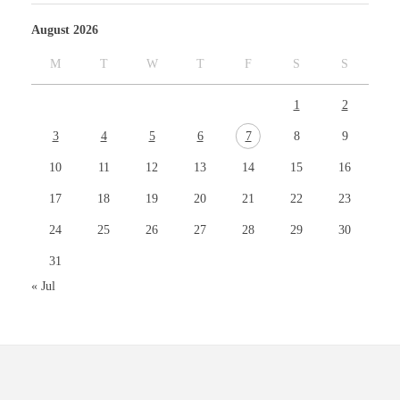
August 2026
M
T
W
T
F
S
S
1
2
3
4
5
6
7
8
9
10
11
12
13
14
15
16
17
18
19
20
21
22
23
24
25
26
27
28
29
30
31
« Jul