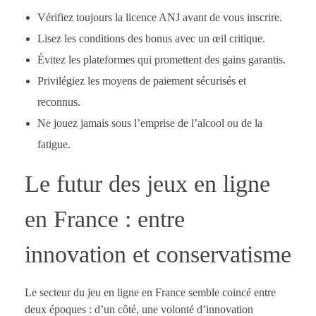
Vérifiez toujours la licence ANJ avant de vous inscrire.
Lisez les conditions des bonus avec un œil critique.
Évitez les plateformes qui promettent des gains garantis.
Privilégiez les moyens de paiement sécurisés et
reconnus.
Ne jouez jamais sous l’emprise de l’alcool ou de la
fatigue.
Le futur des jeux en ligne
en France : entre
innovation et conservatisme
Le secteur du jeu en ligne en France semble coincé entre
deux époques : d’un côté, une volonté d’innovation