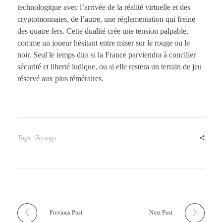
technologique avec l’arrivée de la réalité virtuelle et des
cryptomonnaies, de l’autre, une réglementation qui freine
des quatre fers. Cette dualité crée une tension palpable,
comme un joueur hésitant entre miser sur le rouge ou le
noir. Seul le temps dira si la France parviendra à concilier
sécurité et liberté ludique, ou si elle restera un terrain de jeu
réservé aux plus téméraires.
Tags: No tags
Previous Post
Next Post