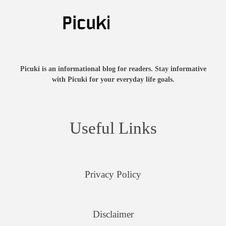
Picuki is an informational blog for readers. Stay informative
with Picuki for your everyday life goals.
Useful Links
Privacy Policy
Disclaimer