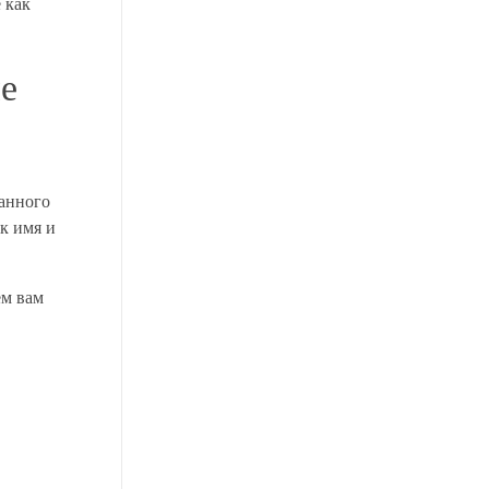
 как
ые
ранного
к имя и
ем вам