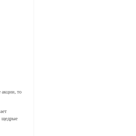
 акции, то
ает
и щедрые