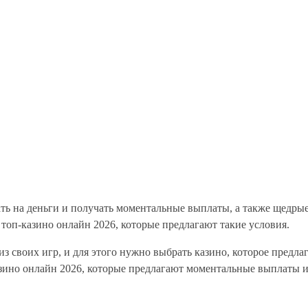
ть на деньги и получать моментальные выплаты, а также щедрые
 топ-казино онлайн 2026, которые предлагают такие условия.
 своих игр, и для этого нужно выбрать казино, которое предлаг
азино онлайн 2026, которые предлагают моментальные выплаты 