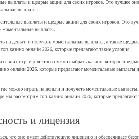
ные выплаты и щедрые акции для своих игроков. Это лучшее он
нтальные выплаты.
оментальные выплаты и щедрые акции для своих игроков. Это лу
ть моментальные выплаты.
ть на деньги и получать моментальные выплаты, а также щедрые
 топ-казино онлайн 2026, которые предлагают такие условия.
 своих игр, и для этого нужно выбрать казино, которое предлаг
азино онлайн 2026, которые предлагают моментальные выплаты 
 где можно играть на деньги и получать моментальные выплаты,
оре мы рассмотрим топ-казино онлайн 2026, которые предлагают 
сность и лицензия
ься, что оно имеет действующую лицензию и обеспечивает безо