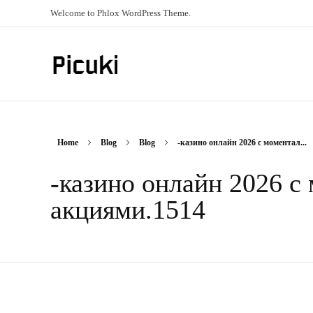
Welcome to Phlox WordPress Theme.
Picuki
Canadian Magazine
Home
Blog
Blog
-казино онлайн 2026 с моментал...
-казино онлайн 2026 
акциями.1514