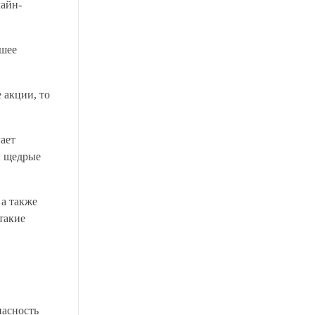
лайн-
чшее
 акции, то
ает
и щедрые
 а также
такие
пасность