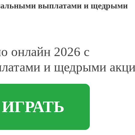
ентальными выплатами и щедрыми
о онлайн 2026 с
латами и щедрыми акц
ИГРАТЬ