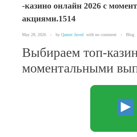
-казино онлайн 2026 с мом
акциями.1514
May 28, 2026
by
Qamer Javed
with
no comment
Blog
Выбираем топ-казин
моментальными вып