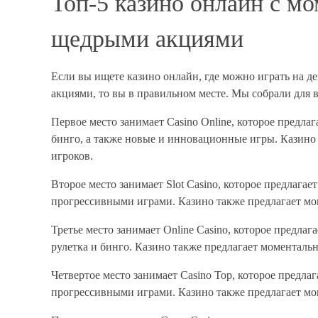
Топ-5 казино онлайн с м
щедрыми акциями
Если вы ищете казино онлайн, где можно играть на д
акциями, то вы в правильном месте. Мы собрали для в
Первое место занимает Casino Online, которое предлаг
бинго, а также новые и инновационные игры. Казино
игроков.
Второе место занимает Slot Casino, которое предлага
прогрессивными играми. Казино также предлагает мо
Третье место занимает Online Casino, которое предлаг
рулетка и бинго. Казино также предлагает моменталь
Четвертое место занимает Casino Top, которое предла
прогрессивными играми. Казино также предлагает мо