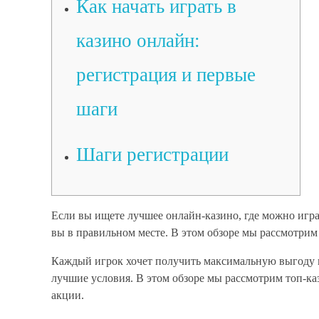
Как начать играть в
казино онлайн:
регистрация и первые
шаги
Шаги регистрации
Если вы ищете лучшее онлайн-казино, где можно игра
вы в правильном месте. В этом обзоре мы рассмотрим
Каждый игрок хочет получить максимальную выгоду из
лучшие условия. В этом обзоре мы рассмотрим топ-к
акции.