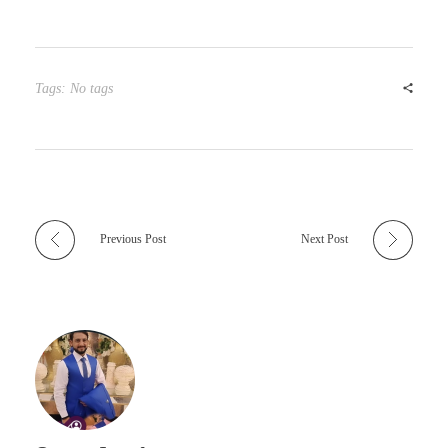
Tags: No tags
Previous Post
Next Post