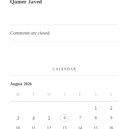
Qamer Javed
Comments are closed.
CALENDAR
August 2026
M
T
W
T
F
S
S
1
2
3
4
5
6
7
8
9
10
11
12
13
14
15
16