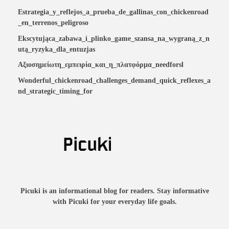
Estrategia_y_reflejos_a_prueba_de_gallinas_con_chickenroad
_en_terrenos_peligroso
Ekscytująca_zabawa_i_plinko_game_szansa_na_wygraną_z_n
utą_ryzyka_dla_entuzjas
Αξιοσημείωτη_εμπειρία_και_η_πλατφόρμα_needforsl
Wonderful_chickenroad_challenges_demand_quick_reflexes_a
nd_strategic_timing_for
Picuki is an informational blog for readers. Stay informative
with Picuki for your everyday life goals.