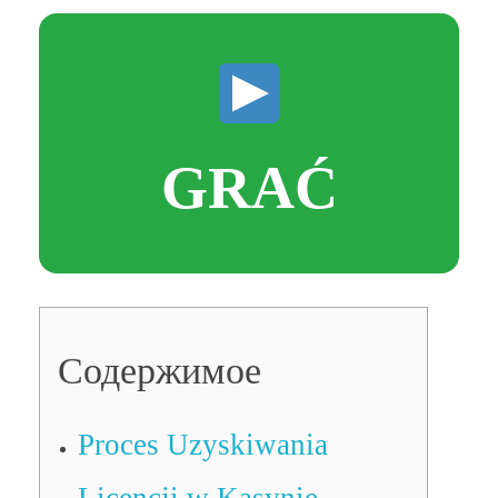
GRAĆ
Содержимое
Proces Uzyskiwania
Licencji w Kasynie