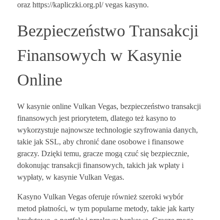
oraz https://kapliczki.org.pl/ vegas kasyno.
Bezpieczeństwo Transakcji
Finansowych w Kasynie
Online
W kasynie online Vulkan Vegas, bezpieczeństwo transakcji
finansowych jest priorytetem, dlatego też kasyno to
wykorzystuje najnowsze technologie szyfrowania danych,
takie jak SSL, aby chronić dane osobowe i finansowe
graczy. Dzięki temu, gracze mogą czuć się bezpiecznie,
dokonując transakcji finansowych, takich jak wpłaty i
wypłaty, w kasynie Vulkan Vegas.
Kasyno Vulkan Vegas oferuje również szeroki wybór
metod płatności, w tym popularne metody, takie jak karty