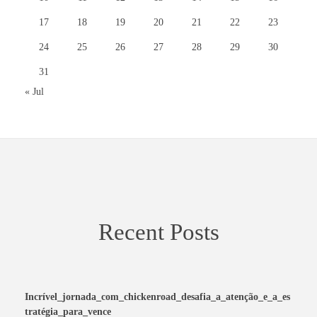
17
18
19
20
21
22
23
24
25
26
27
28
29
30
31
« Jul
Recent Posts
Incrível_jornada_com_chickenroad_desafia_a_atenção_e_a_es
tratégia_para_vence