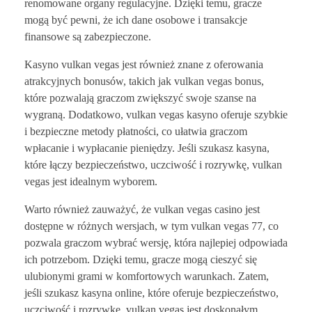
renomowane organy regulacyjne. Dzięki temu, gracze
mogą być pewni, że ich dane osobowe i transakcje
finansowe są zabezpieczone.
Kasyno vulkan vegas jest również znane z oferowania
atrakcyjnych bonusów, takich jak vulkan vegas bonus,
które pozwalają graczom zwiększyć swoje szanse na
wygraną. Dodatkowo, vulkan vegas kasyno oferuje szybkie
i bezpieczne metody płatności, co ułatwia graczom
wpłacanie i wypłacanie pieniędzy. Jeśli szukasz kasyna,
które łączy bezpieczeństwo, uczciwość i rozrywkę, vulkan
vegas jest idealnym wyborem.
Warto również zauważyć, że vulkan vegas casino jest
dostępne w różnych wersjach, w tym vulkan vegas 77, co
pozwala graczom wybrać wersję, która najlepiej odpowiada
ich potrzebom. Dzięki temu, gracze mogą cieszyć się
ulubionymi grami w komfortowych warunkach. Zatem,
jeśli szukasz kasyna online, które oferuje bezpieczeństwo,
uczciwość i rozrywkę, vulkan vegas jest doskonałym