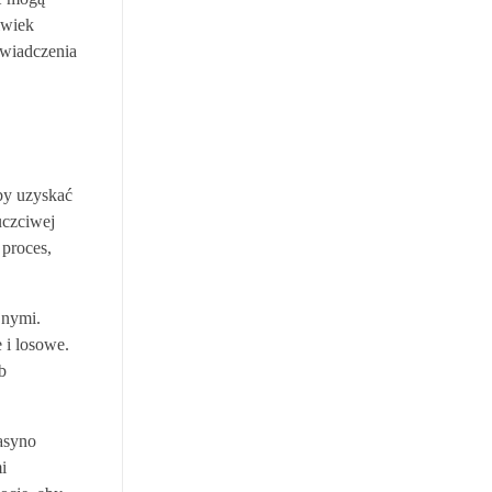
lwiek
świadczenia
by uzyskać
uczciwej
 proces,
jnymi.
 i losowe.
b
asyno
i