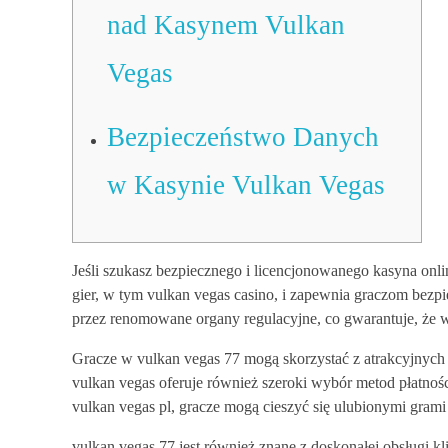
nad Kasynem Vulkan
Vegas
Bezpieczeństwo Danych
w Kasynie Vulkan Vegas
Jeśli szukasz bezpiecznego i licencjonowanego kasyna onl
gier, w tym vulkan vegas casino, i zapewnia graczom bezpi
przez renomowane organy regulacyjne, co gwarantuje, że ws
Gracze w vulkan vegas 77 mogą skorzystać z atrakcyjnych
vulkan vegas oferuje również szeroki wybór metod płatnośc
vulkan vegas pl, gracze mogą cieszyć się ulubionymi gram
vulkan vegas 77 jest również znane z doskonałej obsługi kl