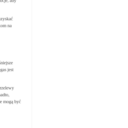
ocje, aby
uzyskać
czom na
niejsze
as jest
przelewy
adto,
re mogą być