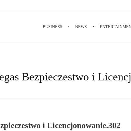
BUSINESS
NEWS
ENTERTAINME
egas Bezpieczestwo i Licenc
zpieczestwo i Licencjonowanie.302