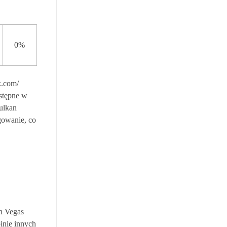
0%
k.com/
ostępne w
ulkan
gowanie, co
n Vegas
inie innych