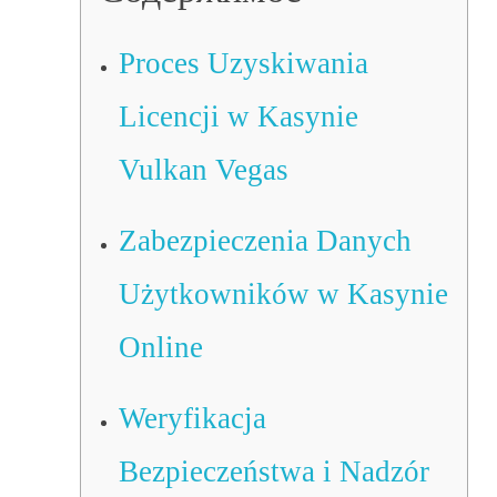
Proces Uzyskiwania
Licencji w Kasynie
Vulkan Vegas
Zabezpieczenia Danych
Użytkowników w Kasynie
Online
Weryfikacja
Bezpieczeństwa i Nadzór