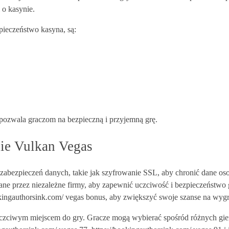
 o kasynie.
ieczeństwo kasyna, są:
pozwala graczom na bezpieczną i przyjemną grę.
ie Vulkan Vegas
zabezpieczeń danych, takie jak szyfrowanie SSL, aby chronić dane os
ane przez niezależne firmy, aby zapewnić uczciwość i bezpieczeństwo 
okingauthorsink.com/ vegas bonus, aby zwiększyć swoje szanse na wyg
zciwym miejscem do gry. Gracze mogą wybierać spośród różnych gier,