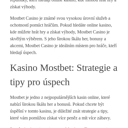
získat výhody.
Mostbet Casino je známé svou vysokou úrovní služeb a
ochotností pomúct hráčům. Pokud hledáte online kasino,
kde můžete hrát hry a získat výhody, Mostbet Casino je
skvělým výběrem. S jeho širokou škálu her, bonusy a
akcemi, Mostbet Casino je ideálním místem pro hráče, kteří
hledají úspech.
Kasino Mostbet: Strategie a
tipy pro úspech
Mostbet je jedno z nejpopulárnějších kasin online, které
nabízí širokou škálu her a bonusů. Pokud chcete být
úspěšní v tomto kasinu, je důležité znát strategie a tipy,
které vám pomůžou získat více peněz a mít více zábavy.