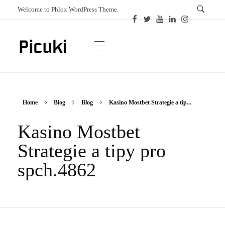
Welcome to Phlox WordPress Theme.
Picuki
Canadian Magazine
Home
Blog
Blog
Kasino Mostbet Strategie a tip...
Kasino Mostbet
Strategie a tipy pro
spch.4862