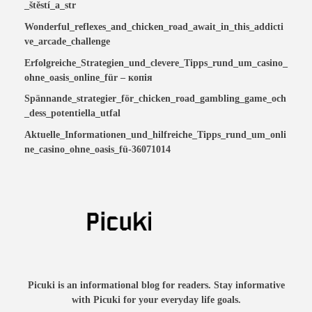
_štěstí_a_str
Wonderful_reflexes_and_chicken_road_await_in_this_addicti
ve_arcade_challenge
Erfolgreiche_Strategien_und_clevere_Tipps_rund_um_casino_
ohne_oasis_online_für – копія
Spännande_strategier_för_chicken_road_gambling_game_och
_dess_potentiella_utfal
Aktuelle_Informationen_und_hilfreiche_Tipps_rund_um_onli
ne_casino_ohne_oasis_fü-36071014
Picuki is an informational blog for readers. Stay informative
with Picuki for your everyday life goals.