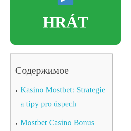
HRÁT
Содержимое
Kasino Mostbet: Strategie
a tipy pro úspech
Mostbet Casino Bonus