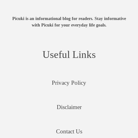
Picuki is an informational blog for readers. Stay informative
with Picuki for your everyday life goals.
Useful Links
Privacy Policy
Disclaimer
Contact Us