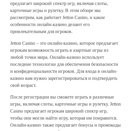
предлагает широкий спектр игр, включая слоты,
карточные игры и рулетку. В этом обзоре мы
рассмотрим, как работает Jetton Casino, и какие
особенности онлайн-казино делают его
привлекательным для игроков.
Jetton Casino – это онлайн-казино, которое предлагает
игрокам возможность играть в азартные игры из
любой точки мира. Онлайн-казино использует
последние технологии для обеспечения безопасности
и конфиденциальности игроков. Для входа в онлайн-
казино вам нужно зарегистрироваться и подтвердить
свой возраст.
После регистрации вы сможете играть в различные
игры, включая слоты, карточные игры и рулетку. Jetton
Casino предлагает игрокам широкий спектр игр,
чтобы они могли найти игру, которая им понравится.
Онлайн-казино также предлагает бонусы и промокоды