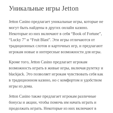
Уникальные игры Jetton
Jetton Casino предлагает уникальные игры, которые не
могут быть найдены в других онлайн казино.
Некоторые из них включают в себя “Book of Fortune”,
“Lucky 7” и “Fruit Blast”. Эти игры отличаются от
традиционных слотов и карточных игр, и предлагают
игрокам новые и интересные возможности для игры.
Кроме того, Jetton Casino предлагает игрокам
возможность играть в живые игры, включая рулетку и
blackjack. Это позволяет игрокам чувствовать себя как
в традиционном казино, но с комфортом и удобством
игры из дома.
Jetton Casino также предлагает игрокам различные
бонусы и акции, чтобы помочь им начать играть и
продолжать играть. Некоторые из них включают в