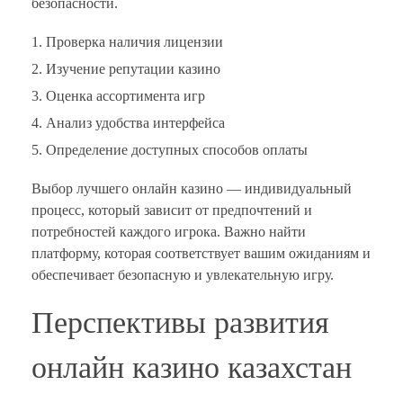
безопасности.
Проверка наличия лицензии
Изучение репутации казино
Оценка ассортимента игр
Анализ удобства интерфейса
Определение доступных способов оплаты
Выбор лучшего онлайн казино — индивидуальный
процесс, который зависит от предпочтений и
потребностей каждого игрока. Важно найти
платформу, которая соответствует вашим ожиданиям и
обеспечивает безопасную и увлекательную игру.
Перспективы развития
онлайн казино казахстан