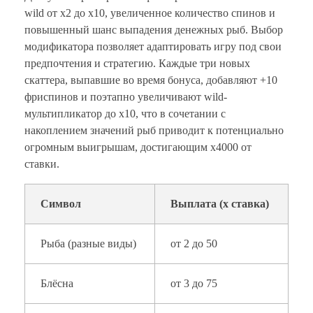
wild от x2 до x10, увеличенное количество спинов и
повышенный шанс выпадения денежных рыб. Выбор
модификатора позволяет адаптировать игру под свои
предпочтения и стратегию. Каждые три новых
скаттера, выпавшие во время бонуса, добавляют +10
фриспинов и поэтапно увеличивают wild-
мультипликатор до x10, что в сочетании с
накоплением значений рыб приводит к потенциально
огромным выигрышам, достигающим x4000 от
ставки.
Символ
Выплата (x ставка)
Рыба (разные виды)
от 2 до 50
Блёсна
от 3 до 75