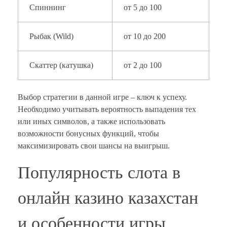
Спиннинг
от 5 до 100
Рыбак (Wild)
от 10 до 200
Скаттер (катушка)
от 2 до 100
Выбор стратегии в данной игре – ключ к успеху.
Необходимо учитывать вероятность выпадения тех
или иных символов, а также использовать
возможности бонусных функций, чтобы
максимизировать свои шансы на выигрыш.
Популярность слота в
онлайн казино казахстан
и особенности игры