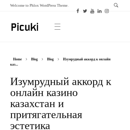
Welcome to Phlox WordPress Theme.
Picuki
Canadian Magazine
Home
Blog
Blog
Изумрудный аккорд к онлайн
каз...
Изумрудный аккорд к
онлайн казино
казахстан и
притягательная
эстетика