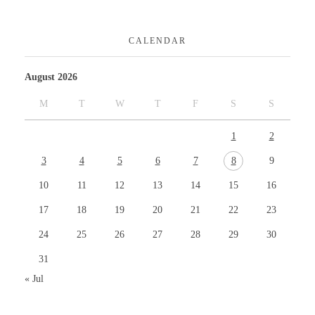
CALENDAR
August 2026
M
T
W
T
F
S
S
1
2
3
4
5
6
7
8
9
10
11
12
13
14
15
16
17
18
19
20
21
22
23
24
25
26
27
28
29
30
31
« Jul