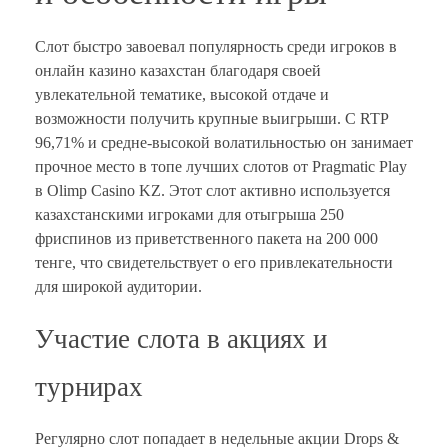
Слот быстро завоевал популярность среди игроков в
онлайн казино казахстан благодаря своей
увлекательной тематике, высокой отдаче и
возможности получить крупные выигрыши. С RTP
96,71% и средне-высокой волатильностью он занимает
прочное место в топе лучших слотов от Pragmatic Play
в Olimp Casino KZ. Этот слот активно используется
казахстанскими игроками для отыгрыша 250
фриспинов из приветственного пакета на 200 000
тенге, что свидетельствует о его привлекательности
для широкой аудитории.
Участие слота в акциях и
турнирах
Регулярно слот попадает в недельные акции Drops &