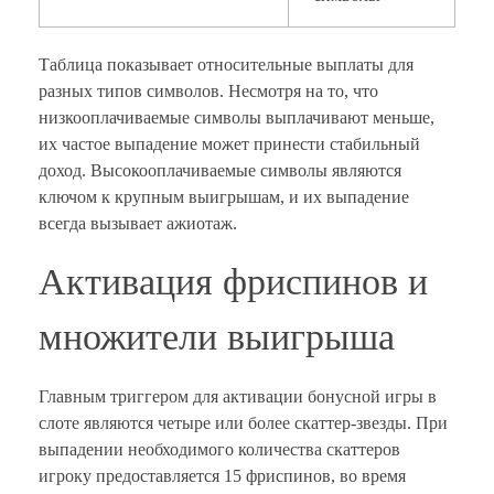
Таблица показывает относительные выплаты для
разных типов символов. Несмотря на то, что
низкооплачиваемые символы выплачивают меньше,
их частое выпадение может принести стабильный
доход. Высокооплачиваемые символы являются
ключом к крупным выигрышам, и их выпадение
всегда вызывает ажиотаж.
Активация фриспинов и
множители выигрыша
Главным триггером для активации бонусной игры в
слоте являются четыре или более скаттер-звезды. При
выпадении необходимого количества скаттеров
игроку предоставляется 15 фриспинов, во время