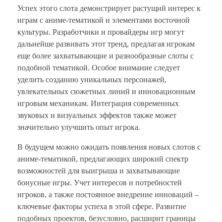
Успех этого слота демонстрирует растущий интерес к
играм с аниме-тематикой и элементами восточной
культуры. Разработчики и провайдеры игр могут
дальнейше развивать этот тренд, предлагая игрокам
еще более захватывающие и разнообразные слоты с
подобной тематикой. Особое внимание следует
уделить созданию уникальных персонажей,
увлекательных сюжетных линий и инновационным
игровым механикам. Интеграция современных
звуковых и визуальных эффектов также может
значительно улучшить опыт игрока.
В будущем можно ожидать появления новых слотов с
аниме-тематикой, предлагающих широкий спектр
возможностей для выигрыша и захватывающие
бонусные игры. Учет интересов и потребностей
игроков, а также постоянное внедрение инноваций –
ключевые факторы успеха в этой сфере. Развитие
подобных проектов, безусловно, расширит границы