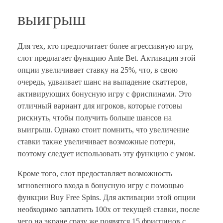
выигрыш
Для тех, кто предпочитает более агрессивную игру,
слот предлагает функцию Ante Bet. Активация этой
опции увеличивает ставку на 25%, что, в свою
очередь, удваивает шанс на выпадение скаттеров,
активирующих бонусную игру с фриспинами. Это
отличный вариант для игроков, которые готовы
рискнуть, чтобы получить больше шансов на
выигрыш. Однако стоит помнить, что увеличение
ставки также увеличивает возможные потери,
поэтому следует использовать эту функцию с умом.
Кроме того, слот предоставляет возможность
мгновенного входа в бонусную игру с помощью
функции Buy Free Spins. Для активации этой опции
необходимо заплатить 100x от текущей ставки, после
чего на экране сразу же появятся 15 фриспинов с