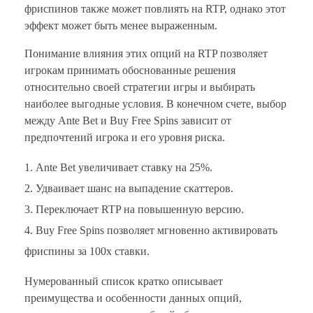
фриспинов также может повлиять на RTP, однако этот
эффект может быть менее выраженным.
Понимание влияния этих опций на RTP позволяет
игрокам принимать обоснованные решения
относительно своей стратегии игры и выбирать
наиболее выгодные условия. В конечном счете, выбор
между Ante Bet и Buy Free Spins зависит от
предпочтений игрока и его уровня риска.
Ante Bet увеличивает ставку на 25%.
Удваивает шанс на выпадение скаттеров.
Переключает RTP на повышенную версию.
Buy Free Spins позволяет мгновенно активировать
фриспины за 100x ставки.
Нумерованный список кратко описывает
преимущества и особенности данных опций,