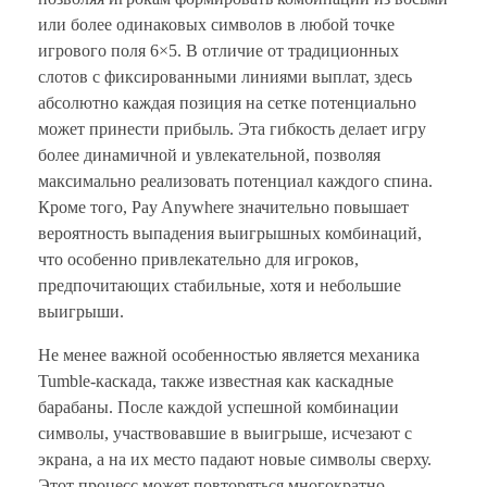
или более одинаковых символов в любой точке
игрового поля 6×5. В отличие от традиционных
слотов с фиксированными линиями выплат, здесь
абсолютно каждая позиция на сетке потенциально
может принести прибыль. Эта гибкость делает игру
более динамичной и увлекательной, позволяя
максимально реализовать потенциал каждого спина.
Кроме того, Pay Anywhere значительно повышает
вероятность выпадения выигрышных комбинаций,
что особенно привлекательно для игроков,
предпочитающих стабильные, хотя и небольшие
выигрыши.
Не менее важной особенностью является механика
Tumble-каскада, также известная как каскадные
барабаны. После каждой успешной комбинации
символы, участвовавшие в выигрыше, исчезают с
экрана, а на их место падают новые символы сверху.
Этот процесс может повторяться многократно,