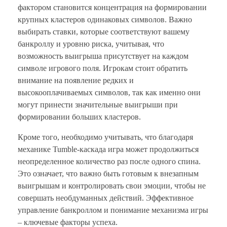
фактором становится концентрация на формировании
крупных кластеров одинаковых символов. Важно
выбирать ставки, которые соответствуют вашему
банкроллу и уровню риска, учитывая, что
возможность выигрыша присутствует на каждом
символе игрового поля. Игрокам стоит обратить
внимание на появление редких и
высокооплачиваемых символов, так как именно они
могут принести значительные выигрыши при
формировании больших кластеров.
Кроме того, необходимо учитывать, что благодаря
механике Tumble-каскада игра может продолжиться
неопределенное количество раз после одного спина.
Это означает, что важно быть готовым к внезапным
выигрышам и контролировать свои эмоции, чтобы не
совершать необдуманных действий. Эффективное
управление банкроллом и понимание механизма игры
– ключевые факторы успеха.