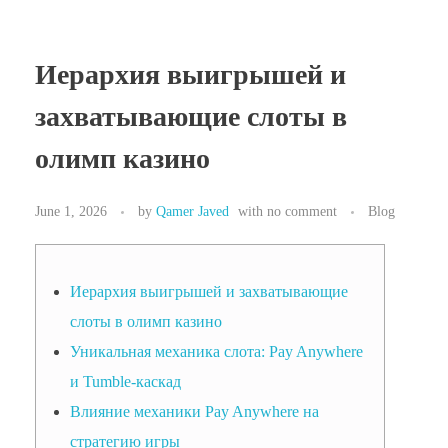
Иерархия выигрышей и
захватывающие слоты в
олимп казино
June 1, 2026
by
Qamer Javed
with
no comment
Blog
Иерархия выигрышей и захватывающие
слоты в олимп казино
Уникальная механика слота: Pay Anywhere
и Tumble-каскад
Влияние механики Pay Anywhere на
стратегию игры