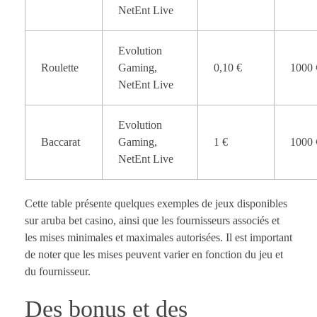
NetEnt Live
Evolution
Roulette
Gaming,
0,10 €
1000 
NetEnt Live
Evolution
Baccarat
Gaming,
1 €
1000 
NetEnt Live
Cette table présente quelques exemples de jeux disponibles
sur aruba bet casino, ainsi que les fournisseurs associés et
les mises minimales et maximales autorisées. Il est important
de noter que les mises peuvent varier en fonction du jeu et
du fournisseur.
Des bonus et des