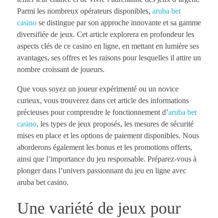
Parmi les nombreux opérateurs disponibles,
aruba bet
casino
se distingue par son approche innovante et sa gamme
diversifiée de jeux. Cet article explorera en profondeur les
aspects clés de ce casino en ligne, en mettant en lumière ses
avantages, ses offres et les raisons pour lesquelles il attire un
nombre croissant de joueurs.
Que vous soyez un joueur expérimenté ou un novice
curieux, vous trouverez dans cet article des informations
précieuses pour comprendre le fonctionnement d’
aruba bet
casino
, les types de jeux proposés, les mesures de sécurité
mises en place et les options de paiement disponibles. Nous
aborderons également les bonus et les promotions offerts,
ainsi que l’importance du jeu responsable. Préparez-vous à
plonger dans l’univers passionnant du jeu en ligne avec
aruba bet casino.
Une variété de jeux pour