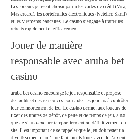
Les joueurs peuvent choisir parmi les cartes de crédit (Visa,
Mastercard), les portefeuilles électroniques (Neteller, Skrill)
et les virements bancaires. Le casino s’engage à traiter les
retraits rapidement et efficacement.
Jouer de manière
responsable avec aruba bet
casino
aruba bet casino encourage le jeu responsable et propose
des outils et des ressources pour aider les joueurs à contrôler
leur comportement de jeu. Le casino permet aux joueurs de
fixer des limites de dépôt, de perte et de temps de jeu, ainsi
que de s’auto-exclure temporairement ou définitivement du
site. Il est important de se rappeler que le jeu doit rester un
divertissement et qu’il ne faut jamais jouer avec de l’argent