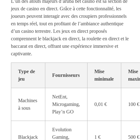
L’un des atouts majeurs d’aruba bet casino est sa section de
jeux de casino en direct. Grâce à cette fonctionnalité, les
joueurs peuvent interagir avec des croupiers professionnels
en temps réel, tout en profitant de l’ambiance authentique
d’un casino terrestre. Les jeux en direct proposés
comprennent le blackjack en direct, la roulette en direct et le
baccarat en direct, offrant une expérience immersive et
captivante.
Type de
Mise
Mise
Fournisseurs
jeu
minimale
maxi
NetEnt,
Machines
Microgaming,
0,01 €
100 €
à sous
Play’n GO
Evolution
Blackjack
Gaming,
1 €
500 €