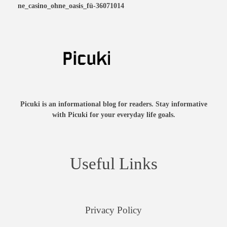
ne_casino_ohne_oasis_fü-36071014
Picuki is an informational blog for readers. Stay informative
with Picuki for your everyday life goals.
Useful Links
Privacy Policy