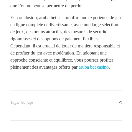
que l’on ne peut se permettre de perdre.
En conclusion, aruba bet casino offre une expérience de jeu
en ligne complète et divertissante, avec une large sélection
de jeux, des bonus attractifs, des mesures de sécurité
rigoureuses et des options de paiement flexibles.
Cependant, il est crucial de jouer de manière responsable et
de profiter du jeu avec modération. En adoptant une
approche consciente et équilibrée, vous pourrez profiter
pleinement des avantages offerts par
aruba bet casino
.
Tags: No tags