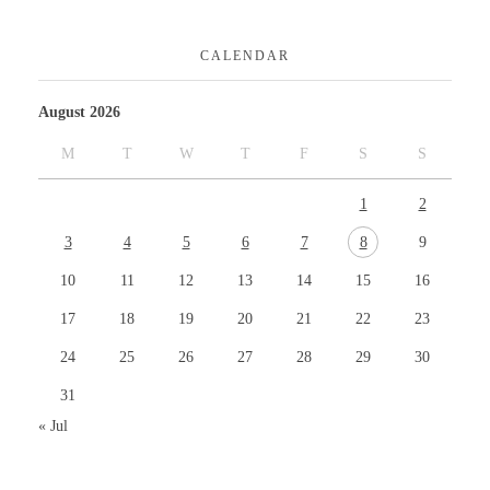
CALENDAR
August 2026
M
T
W
T
F
S
S
1
2
3
4
5
6
7
8
9
10
11
12
13
14
15
16
17
18
19
20
21
22
23
24
25
26
27
28
29
30
31
« Jul