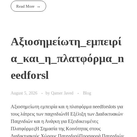
Read More
Αξιοσημείωτη_εμπειρί
α_και_η_πλατφόρμα_n
eedforsl
August 5, 2026
by
Qamer Javed
Blog
Αξιοσημείωτη εμπειρία και η πλατφόρμα needforslots για
τους λάτρεις των παιχνιδιώνΗ Εξέλιξη των Διαδικτυακών
Παιχνιδιών και η Ανάγκη για Εξειδικευμένες
ΠλατφόρμεςΗ Σημασία της Κοινότητας στους
Διαδικτυακούς Χώρους ΠαιχνιδιούΠροσφορά Παιχνιδιών