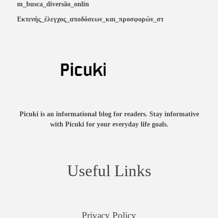
m_busca_diversão_onlin
Εκτενής_έλεγχος_αποδόσεων_και_προσφορών_στ
Picuki is an informational blog for readers. Stay informative
with Picuki for your everyday life goals.
Useful Links
Privacy Policy