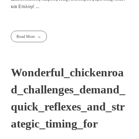
και Επιλογέ ...
Read More
Wonderful_chickenroa
d_challenges_demand_
quick_reflexes_and_str
ategic_timing_for