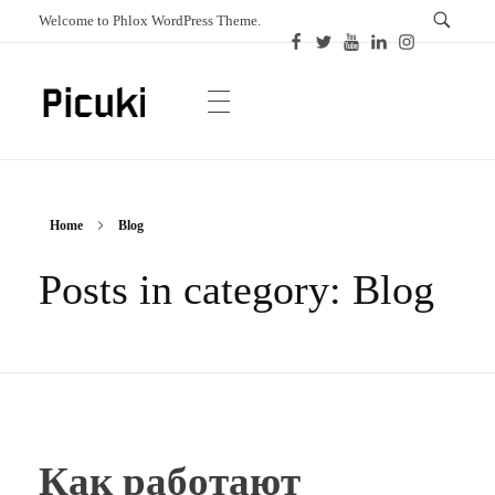
Welcome to Phlox WordPress Theme.
Picuki
Canadian Magazine
Home
Blog
Posts in category: Blog
Как работают