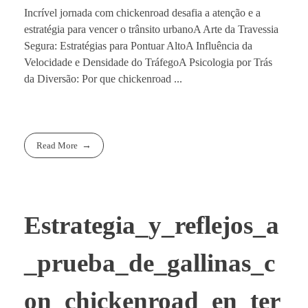
Incrível jornada com chickenroad desafia a atenção e a
estratégia para vencer o trânsito urbanoA Arte da Travessia
Segura: Estratégias para Pontuar AltoA Influência da
Velocidade e Densidade do TráfegoA Psicologia por Trás
da Diversão: Por que chickenroad ...
Read More
Estrategia_y_reflejos_a
_prueba_de_gallinas_c
on_chickenroad_en_ter