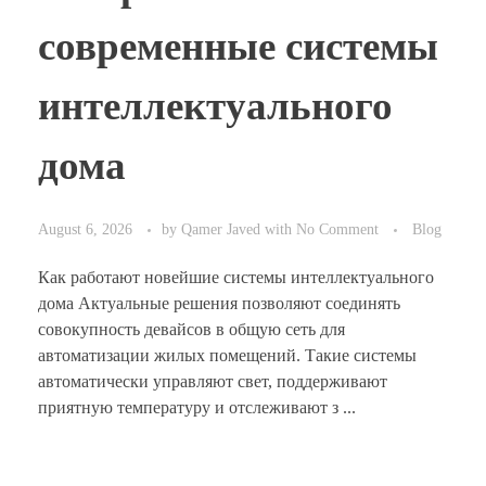
современные системы
интеллектуального
дома
August 6, 2026
by
Qamer Javed
with
No Comment
Blog
Как работают новейшие системы интеллектуального
дома Актуальные решения позволяют соединять
совокупность девайсов в общую сеть для
автоматизации жилых помещений. Такие системы
автоматически управляют свет, поддерживают
приятную температуру и отслеживают з ...