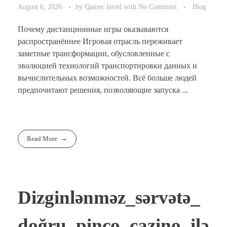
August 6, 2026
by
Qamer Javed
with
No Comment
Blog
Почему дистанционные игры оказываются
распространённее Игровая отрасль переживает
заметные трансформации, обусловленные с
эволюцией технологий транспортировки данных и
вычислительных возможностей. Всё больше людей
предпочитают решения, позволяющие запуска ...
Read More
Dizginlənməz_sərvətə_
doğru_pinco_cazino_ilə