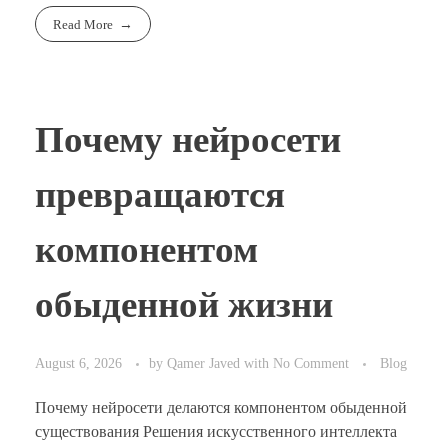
Read More
Почему нейросети
превращаются
компонентом
обыденной жизни
August 6, 2026
by
Qamer Javed
with
No Comment
Blog
Почему нейросети делаются компонентом обыденной
существования Решения искусственного интеллекта