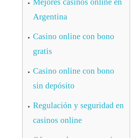
Mejores casinos online en
Argentina
Casino online con bono
gratis
Casino online con bono
sin depósito
Regulación y seguridad en
casinos online