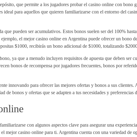
pósito, que permite a los jugadores probar el casino online con bono gr
es ideal para aquellos que quieren familiarizarse con el entorno del casi
 que pueden ser acumulativos. Estos bonos suelen ser del 100% hasta 
or ejemplo, el mejor casino online en Argentina puede ofrecer un bono d
positas $1000, recibirás un bono adicional de $1000, totalizando $2000
 bono, ya que a menudo incluyen requisitos de apuesta que deben ser c
ofrecen bonos de recompensa por jugadores frecuentes, bonos por referi
nte innovando para ofrecer las mejores ofertas y bonos a sus clientes. A
dad de bonos y ofertas que se adapten a tus necesidades y preferencias 
online
familiarizarse con algunos aspectos clave para asegurar una experienci
el mejor casino online para ti. Argentina cuenta con una variedad de o