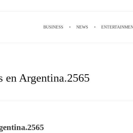
BUSINESS
NEWS
ENTERTAINME
s en Argentina.2565
gentina.2565