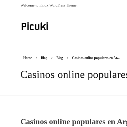
Welcome to Phlox WordPress Theme.
Picuki
Canadian Magazine
Home
Blog
Blog
Casinos online populares en Ar...
Casinos online populare
Casinos online populares en Ar