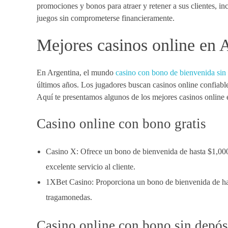
promociones y bonos para atraer y retener a sus clientes, i
juegos sin comprometerse financieramente.
Mejores casinos online en 
En Argentina, el mundo
casino con bono de bienvenida sin
últimos años. Los jugadores buscan casinos online confiabl
Aquí te presentamos algunos de los mejores casinos online 
Casino online con bono gratis
Casino X: Ofrece un bono de bienvenida de hasta $1,000
excelente servicio al cliente.
1XBet Casino: Proporciona un bono de bienvenida de has
tragamonedas.
Casino online con bono sin depós