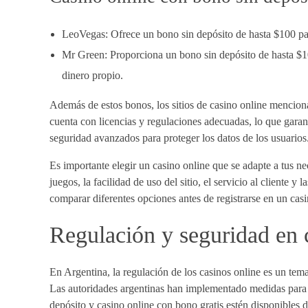
LeoVegas: Ofrece un bono sin depósito de hasta $100 para
Mr Green: Proporciona un bono sin depósito de hasta $100
dinero propio.
Además de estos bonos, los sitios de casino online mencion
cuenta con licencias y regulaciones adecuadas, lo que gara
seguridad avanzados para proteger los datos de los usuarios
Es importante elegir un casino online que se adapte a tus ne
juegos, la facilidad de uso del sitio, el servicio al cliente 
comparar diferentes opciones antes de registrarse en un casi
Regulación y seguridad en 
En Argentina, la regulación de los casinos online es un tema
Las autoridades argentinas han implementado medidas para s
depósito y casino online con bono gratis estén disponibles d