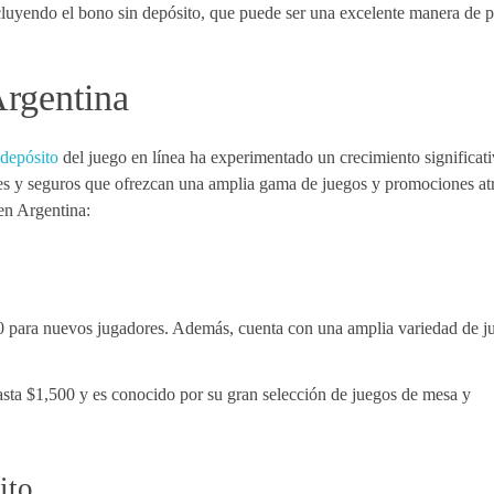
ncluyendo el bono sin depósito, que puede ser una excelente manera de p
Argentina
 depósito
del juego en línea ha experimentado un crecimiento significati
es y seguros que ofrezcan una amplia gama de juegos y promociones atr
en Argentina:
 para nuevos jugadores. Además, cuenta con una amplia variedad de j
ta $1,500 y es conocido por su gran selección de juegos de mesa y
ito