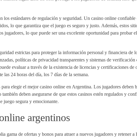
n los estándares de regulación y seguridad. Un casino online confiable 
dos, lo que garantiza que el juego es seguro y justo. Además, estos siti
vos jugadores, lo que puede ser una excelente oportunidad para probar el
ridad estrictas para proteger la información personal y financiera de l
nzadas, políticas de privacidad transparentes y sistemas de verificación
puede evaluar a través de la existencia de licencias y certificaciones de
e las 24 horas del día, los 7 días de la semana.
 para elegir el mejor casino online en Argentina. Los jugadores deben 
o también deben asegurarse de que estos casinos estén regulados y confi
 de juego segura y emocionante.
online argentinos
ia gama de ofertas y bonos para atraer a nuevos jugadores y retener a 