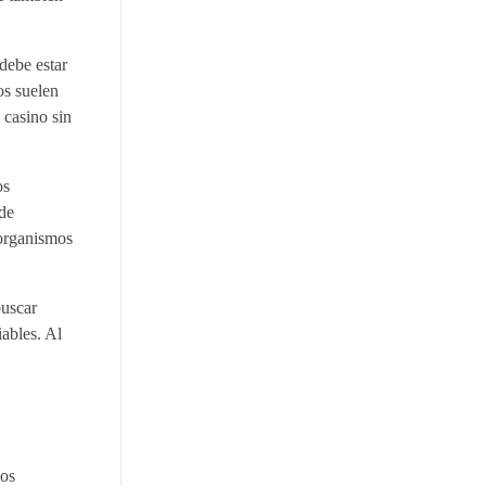
debe estar
os suelen
 casino sin
os
 de
 organismos
buscar
ables. Al
los