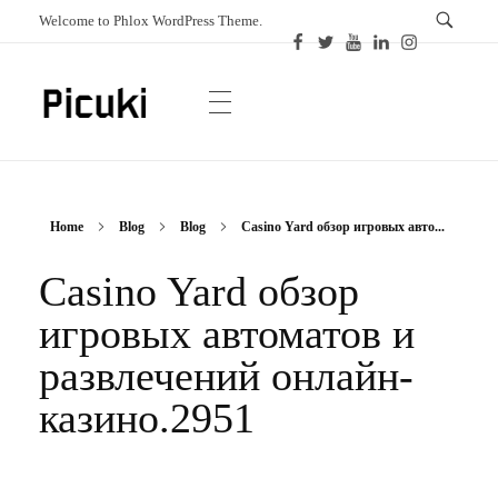
Welcome to Phlox WordPress Theme.
Picuki
Canadian Magazine
Home
Blog
Blog
Casino Yard обзор игровых авто...
Casino Yard обзор
игровых автоматов и
развлечений онлайн-
казино.2951