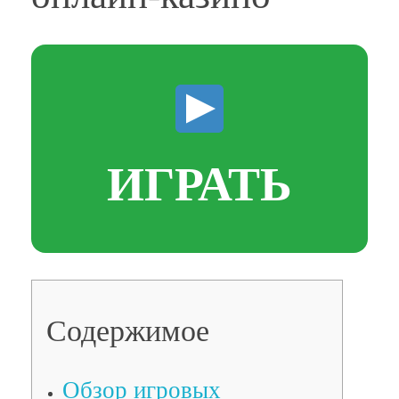
ИГРАТЬ
Содержимое
Обзор игровых