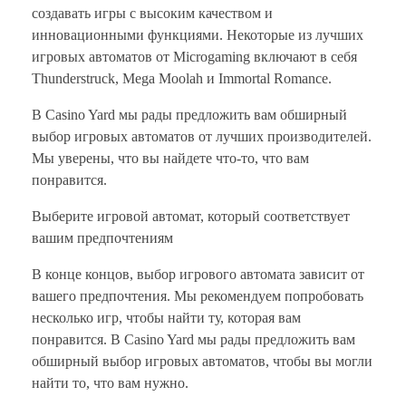
создавать игры с высоким качеством и
инновационными функциями. Некоторые из лучших
игровых автоматов от Microgaming включают в себя
Thunderstruck, Mega Moolah и Immortal Romance.
В Casino Yard мы рады предложить вам обширный
выбор игровых автоматов от лучших производителей.
Мы уверены, что вы найдете что-то, что вам
понравится.
Выберите игровой автомат, который соответствует
вашим предпочтениям
В конце концов, выбор игрового автомата зависит от
вашего предпочтения. Мы рекомендуем попробовать
несколько игр, чтобы найти ту, которая вам
понравится. В Casino Yard мы рады предложить вам
обширный выбор игровых автоматов, чтобы вы могли
найти то, что вам нужно.