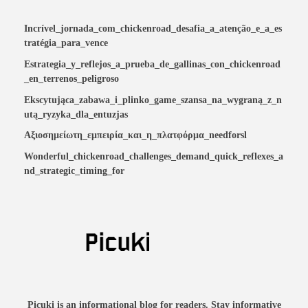
Incrível_jornada_com_chickenroad_desafia_a_atenção_e_a_es
tratégia_para_vence
Estrategia_y_reflejos_a_prueba_de_gallinas_con_chickenroad
_en_terrenos_peligroso
Ekscytująca_zabawa_i_plinko_game_szansa_na_wygraną_z_n
utą_ryzyka_dla_entuzjas
Αξιοσημείωτη_εμπειρία_και_η_πλατφόρμα_needforsl
Wonderful_chickenroad_challenges_demand_quick_reflexes_a
nd_strategic_timing_for
Picuki is an informational blog for readers. Stay informative