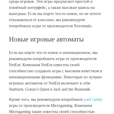
среди игроков. Эти игры предлагают простой и
понятный интерфейс, а также высокие шансы на
выигрыш. Если вы ищете что-то новое, но не хотите
отказываться от классики, мы рекомендуем
попробовать игры от производителя Novomatic.
Новые игровые автоматы
Если вы ищете что-то новое и инновационное, мы
рекомендуем попробовать игры от производителя
NetEnt. Компания NetEnt известна своей
способностью создавать игры с высоким качеством и
инновационными функциями. Некоторые из лучших
игровых автоматов от NetEnt включают в себя
Starburst, Gonzo’s Quest и Jack and the Beanstalk.
Кроме того, мы рекомендуем попробовать
yard casino
игры от производителя Microgaming. Компания
Microgaming также известна своей способностью