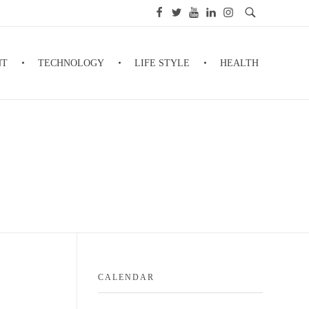
NT
TECHNOLOGY
LIFE STYLE
HEALTH
CALENDAR