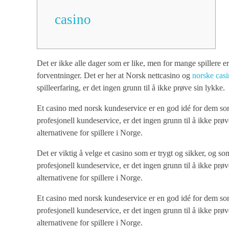
casino
Det er ikke alle dager som er like, men for mange spillere er 
forventninger. Det er her at Norsk nettcasino og
norske cas
spilleerfaring, er det ingen grunn til å ikke prøve sin lykke.
Et casino med norsk kundeservice er en god idé for dem som v
profesjonell kundeservice, er det ingen grunn til å ikke pr
alternativene for spillere i Norge.
Det er viktig å velge et casino som er trygt og sikker, og som
profesjonell kundeservice, er det ingen grunn til å ikke pr
alternativene for spillere i Norge.
Et casino med norsk kundeservice er en god idé for dem som v
profesjonell kundeservice, er det ingen grunn til å ikke pr
alternativene for spillere i Norge.