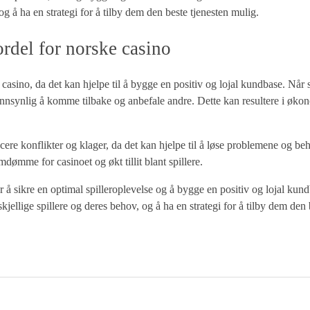
og å ha en strategi for å tilby dem den beste tjenesten mulig.
ordel for norske casino
casino, da det kan hjelpe til å bygge en positiv og lojal kundbase. Når s
 sannsynlig å komme tilbake og anbefale andre. Dette kan resultere i øko
cere konflikter og klager, da det kan hjelpe til å løse problemene og beh
mdømme for casinoet og økt tillit blant spillere.
r å sikre en optimal spilleroplevelse og å bygge en positiv og lojal kund
kjellige spillere og deres behov, og å ha en strategi for å tilby dem den 