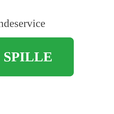
ndeservice
SPILLE