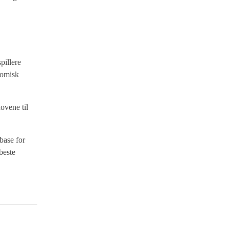
pillere
nomisk
ovene til
base for
beste