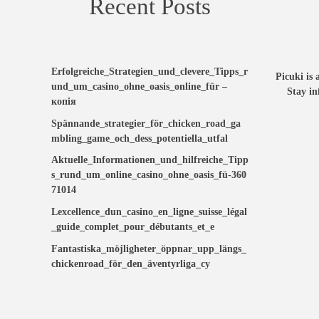
Recent Posts
Erfolgreiche_Strategien_und_clevere_Tipps_r
Picuki is 
und_um_casino_ohne_oasis_online_für –
Stay in
копія
Spännande_strategier_för_chicken_road_ga
mbling_game_och_dess_potentiella_utfal
Aktuelle_Informationen_und_hilfreiche_Tipp
s_rund_um_online_casino_ohne_oasis_fü-360
71014
Lexcellence_dun_casino_en_ligne_suisse_légal
_guide_complet_pour_débutants_et_e
Fantastiska_möjligheter_öppnar_upp_längs_
chickenroad_för_den_äventyrliga_cy