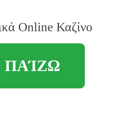
κά Online Καζίνο
ΠΑΊΖΩ