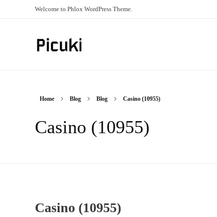
Welcome to Phlox WordPress Theme.
Picuki
Canadian Magazine
Home
Blog
Blog
Casino (10955)
Casino (10955)
Casino (10955)