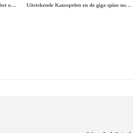
Золотые руки Мидаса в слоте olimp bet охота за несгораемым множителем и легендарными выигрышами. – копія
Uitstekende Kansspelen en de giga spins no deposit bonus voor Nieuwe Spelers