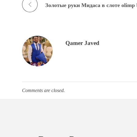
Qamer Javed
Comments are closed.