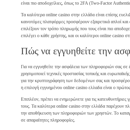
είναι πιο αποδοχείλιες, όπως το 2FA (Two-Factor Authentic
Τα καλύτερα online casino στην ελλάδα είναι επίσης ευελ
καινοτόμες πλατφόρμες προσφέρουν εξαιρετικά απλοί και α
επιλέξουν τον τρόπο πληρωμής που τους είναι πιο αποδοχεί
επιλέγει ο κάθε χρήστης, και οι καλύτεροι online casino σ
Πώς να εγγυηθείτε την ασ
Για να εγγυηθείτε την ασφάλεια των πληροφοριών σας σε έ
χρησιμοποιεί τεχνικές προστασίας τοπικής και ευρωπαϊκής
για την κρυπτογράφηση των δεδομένων σας και προσφέρο
η επιλογή εγγυημένου online casino ελλαδα είναι ο πρώτο
Επιπλέον, πρέπει να ενημερώνετε για τις κατευθυντήριες 
τους. Τα καλύτερα online casino στην ελλάδα παρέχουν πλ
την αποθήκευση των πληροφοριών των χρηστών. Το καταγρ
σε απαραίτητες πληροφορίες.