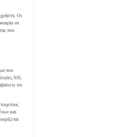
 χρήστη. Οι
υκαιρία να
ντας που
ρμα που
ολογίες SSL
βαίνετε ότι
τοιχείους
ένων και
ιορίζεται