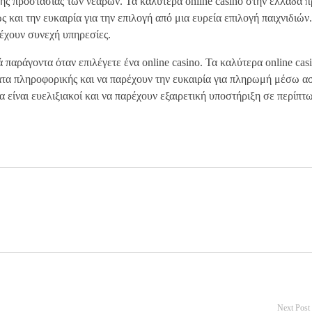
ής προστασίας των νεαρών. Τα καλύτερα online casino στην ελλαδα π
και την ευκαιρία για την επιλογή από μια ευρεία επιλογή παιχνιδιών.
αρέχουν συνεχή υπηρεσίες.
παράγοντα όταν επιλέγετε ένα online casino. Τα καλύτερα online cas
τα πληροφορικής και να παρέχουν την ευκαιρία για πληρωμή μέσω α
να είναι ευελιξιακοί και να παρέχουν εξαιρετική υποστήριξη σε περίπτ
Next Post