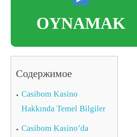
OYNAMAK
Содержимое
Casibom Kasino
Hakkında Temel Bilgiler
Casibom Kasino’da