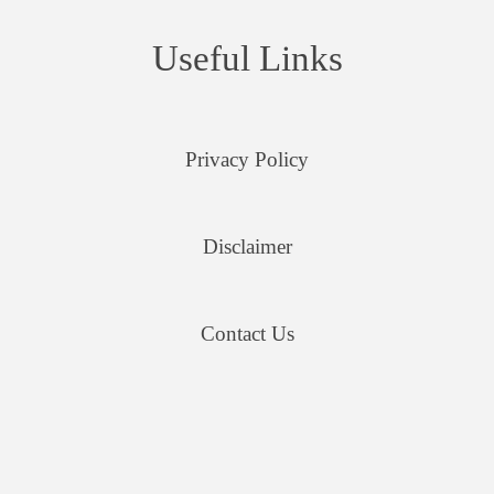
Useful Links
Privacy Policy
Disclaimer
Contact Us