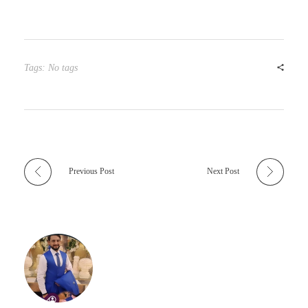
Tags: No tags
Previous Post
Next Post