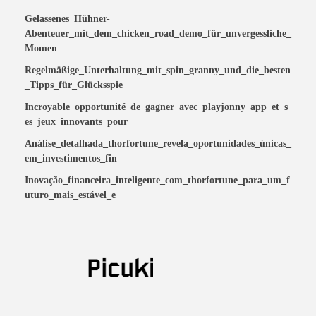
Gelassenes_Hühner-
Abenteuer_mit_dem_chicken_road_demo_für_unvergessliche_
Momen
Regelmäßige_Unterhaltung_mit_spin_granny_und_die_besten
_Tipps_für_Glücksspie
Incroyable_opportunité_de_gagner_avec_playjonny_app_et_s
es_jeux_innovants_pour
Análise_detalhada_thorfortune_revela_oportunidades_únicas_
em_investimentos_fin
Inovação_financeira_inteligente_com_thorfortune_para_um_f
uturo_mais_estável_e