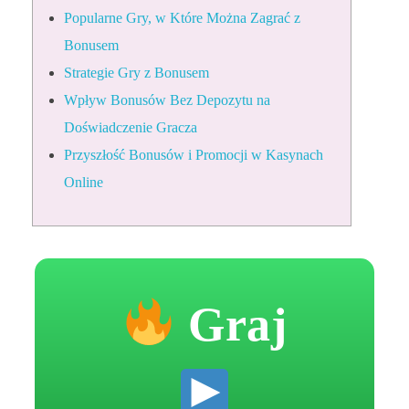
Popularne Gry, w Które Można Zagrać z
Bonusem
Strategie Gry z Bonusem
Wpływ Bonusów Bez Depozytu na
Doświadczenie Gracza
Przyszłość Bonusów i Promocji w Kasynach
Online
Graj