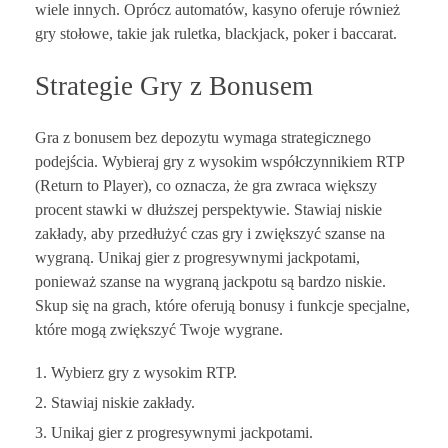
wiele innych. Oprócz automatów, kasyno oferuje również
gry stołowe, takie jak ruletka, blackjack, poker i baccarat.
Strategie Gry z Bonusem
Gra z bonusem bez depozytu wymaga strategicznego
podejścia. Wybieraj gry z wysokim współczynnikiem RTP
(Return to Player), co oznacza, że gra zwraca większy
procent stawki w dłuższej perspektywie. Stawiaj niskie
zakłady, aby przedłużyć czas gry i zwiększyć szanse na
wygraną. Unikaj gier z progresywnymi jackpotami,
ponieważ szanse na wygraną jackpotu są bardzo niskie.
Skup się na grach, które oferują bonusy i funkcje specjalne,
które mogą zwiększyć Twoje wygrane.
Wybierz gry z wysokim RTP.
Stawiaj niskie zakłady.
Unikaj gier z progresywnymi jackpotami.