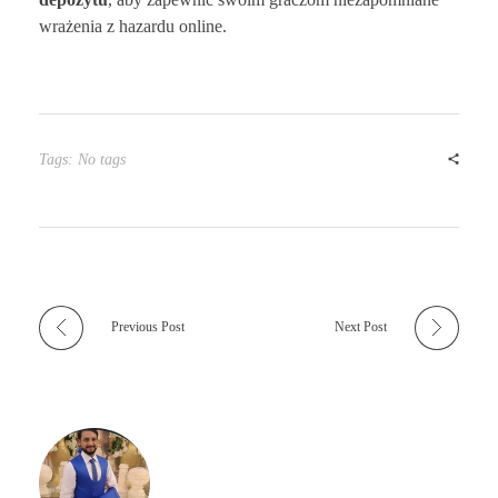
wrażenia z hazardu online.
Tags: No tags
Previous Post
Next Post