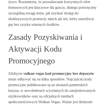
żywo. Rozumiemy, że poszukiwanie korzystnych ofert
bonusowych jest kluczowe dla graczy, dlatego poświęcimy
szczególną uwagę temu, jak uzyskać dostęp do
ekskluzywnych promocji, takich jak ten, który umożliwia
grę bez ryzyka własnych środków.
Zasady Pozyskiwania i
Aktywacji Kodu
Promocyjnego
Zdobycie
vulkan vegas kod promocyjny bez depozytu
może odbywać się na kilka sposobów. Najczęściej kody
promocyjne publikowane są na stronach partnerskich
kasyna, w newsletterach wysyłanych do zarejestrowanych
użytkowników oraz na oficjalnych mediach
społecznościowych Wulkan Vegas. Ważne jest śledzenie