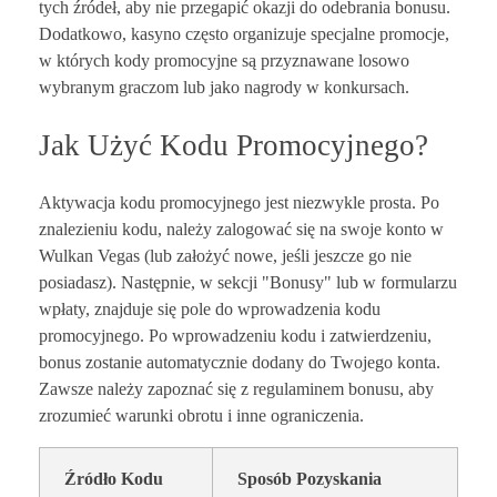
tych źródeł, aby nie przegapić okazji do odebrania bonusu.
Dodatkowo, kasyno często organizuje specjalne promocje,
w których kody promocyjne są przyznawane losowo
wybranym graczom lub jako nagrody w konkursach.
Jak Użyć Kodu Promocyjnego?
Aktywacja kodu promocyjnego jest niezwykle prosta. Po
znalezieniu kodu, należy zalogować się na swoje konto w
Wulkan Vegas (lub założyć nowe, jeśli jeszcze go nie
posiadasz). Następnie, w sekcji "Bonusy" lub w formularzu
wpłaty, znajduje się pole do wprowadzenia kodu
promocyjnego. Po wprowadzeniu kodu i zatwierdzeniu,
bonus zostanie automatycznie dodany do Twojego konta.
Zawsze należy zapoznać się z regulaminem bonusu, aby
zrozumieć warunki obrotu i inne ograniczenia.
Źródło Kodu
Sposób Pozyskania