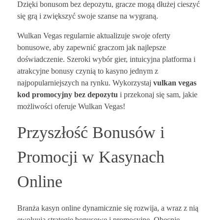
Dzięki bonusom bez depozytu, gracze mogą dłużej cieszyć
się grą i zwiększyć swoje szanse na wygraną.
Wulkan Vegas regularnie aktualizuje swoje oferty
bonusowe, aby zapewnić graczom jak najlepsze
doświadczenie. Szeroki wybór gier, intuicyjna platforma i
atrakcyjne bonusy czynią to kasyno jednym z
najpopularniejszych na rynku. Wykorzystaj
vulkan vegas
kod promocyjny bez depozytu
i przekonaj się sam, jakie
możliwości oferuje Wulkan Vegas!
Przyszłość Bonusów i
Promocji w Kasynach
Online
Branża kasyn online dynamicznie się rozwija, a wraz z nią
ewoluują strategie bonusowe i promocyjne. Obecnie