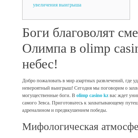
увеличения выигрыша
Боги благоволят см
Олимпа в olimp casi
небес!
Добро пожаловать в мир азартных развлечений, где у
невероятный выигрыш! Сегодня мы поговорим о захва
могущественные боги. В
olimp casino kz
вас ждет уни
самого Зевса. Приготовьтесь к захватывающему путе
адреналином и предвкушением победы.
Мифологическая атмосфе