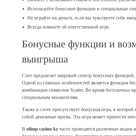
Используйте бонусные функции и специальные си
Не играйте на деньги, если вы чувствуете себя эмо
Всегда помните об ответственной игре.
Бонусные функции и воз
выигрыша
Слот предлагает широкий спектр бонусных функций, 
Одной из главных особенностей является функция бе
комбинации символов Scatter. Во время бесплатных 
специальным множителям.
Также в слоте присутствует бонусная игра, в которой
собой денежные призы. Эта игра может принести неп
В
olimp casino kz
часто проводятся различные акции 