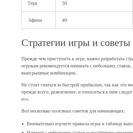
Гера
50
Афина
40
Стратегии игры и советы
Прежде чем приступить к игре, важно разработать с
игрокам рекомендуется начинать с небольших ставок,
выигрышные комбинации.
Не стоит гнаться за быстрой прибылью, так как это м
прежде всего, развлечение, и относиться к ним следу
его.
Вот несколько полезных советов для начинающих:
Внимательно изучите правила игры и таблицу выпл
Начните с небольших ставок и постепенно увеличив