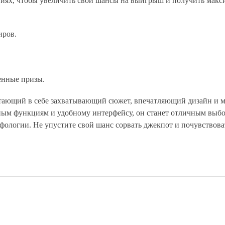
тиях, чтобы увеличить свои шансы на выигрыш и получить мак
иров.
енные призы.
етающий в себе захватывающий сюжет, впечатляющий дизайн и 
ным функциям и удобному интерфейсу, он станет отличным выб
фологии. Не упустите свой шанс сорвать джекпот и почувствова