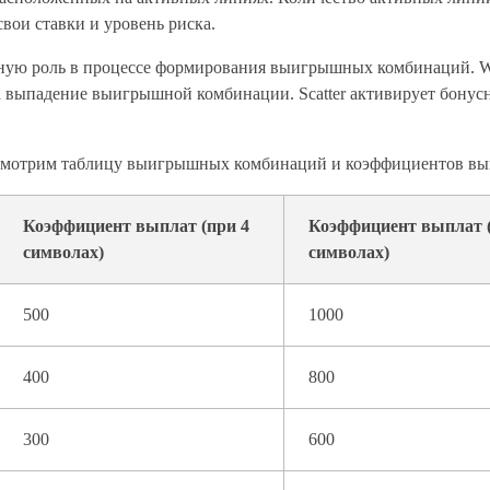
свои ставки и уровень риска.
важную роль в процессе формирования выигрышных комбинаций. W
а выпадение выигрышной комбинации. Scatter активирует бонус
ссмотрим таблицу выигрышных комбинаций и коэффициентов вы
Коэффициент выплат (при 4
Коэффициент выплат (
символах)
символах)
500
1000
400
800
300
600