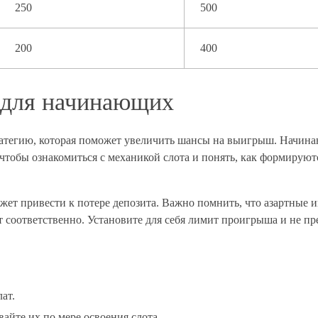
250
500
200
400
 для начинающих
тратегию, которая поможет увеличить шансы на выигрыш. Начи
 чтобы ознакомиться с механикой слота и понять, как формируют
ожет привести к потере депозита. Важно помнить, что азартные и
ет соответственно. Установите для себя лимит проигрыша и не п
ат.
айте их по мере освоения слота.