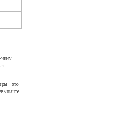
нающим
ся
гры – это,
ревышайте