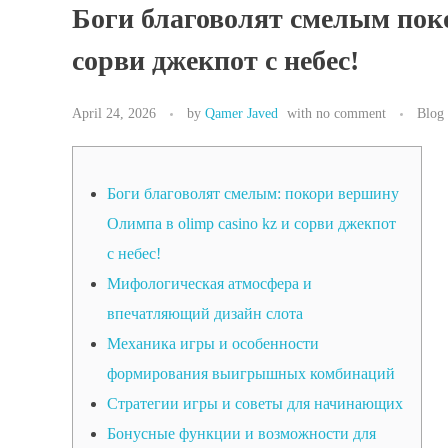
Боги благоволят смелым поко
сорви джекпот с небес!
April 24, 2026
by
Qamer Javed
with
no comment
Blog
Боги благоволят смелым: покори вершину
Олимпа в olimp casino kz и сорви джекпот
с небес!
Мифологическая атмосфера и
впечатляющий дизайн слота
Механика игры и особенности
формирования выигрышных комбинаций
Стратегии игры и советы для начинающих
Бонусные функции и возможности для