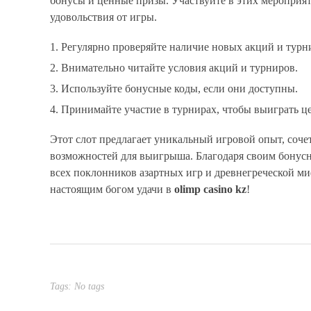
бонусы и ценные призы. Участвуйте в этих мероприя
удовольствия от игры.
Регулярно проверяйте наличие новых акций и турн
Внимательно читайте условия акций и турниров.
Используйте бонусные коды, если они доступны.
Принимайте участие в турнирах, чтобы выиграть ц
Этот слот предлагает уникальный игровой опыт, соч
возможностей для выигрыша. Благодаря своим бонус
всех поклонников азартных игр и древнегреческой ми
настоящим богом удачи в
olimp casino kz
!
Tags: No tags